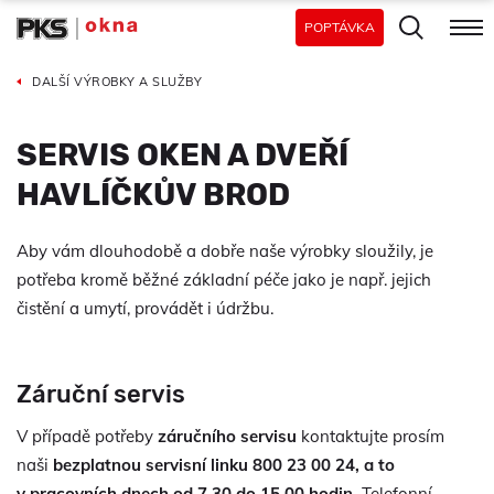
POPTÁVKA
DALŠÍ VÝROBKY A SLUŽBY
SERVIS OKEN A DVEŘÍ
HAVLÍČKŮV BROD
Aby vám dlouhodobě a dobře naše výrobky sloužily, je
potřeba kromě běžné základní péče jako je např. jejich
čistění a umytí, provádět i údržbu.
Záruční servis
V případě potřeby
záručního servisu
kontaktujte prosím
naši
bezplatnou servisní linku
800 23 00 24
, a to
v pracovních dnech od 7.30 do 15.00 hodin.
Telefonní