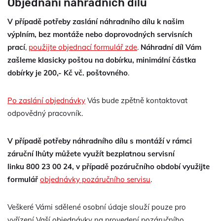
Objednání náhradních dílů
V případě potřeby zaslání náhradního dílu k našim
výplním, bez montáže nebo doprovodných servisních
prací
,
použijte objednací formulář zde
.
Náhradní díl Vám
zašleme klasicky poštou na dobírku, minimální částka
dobírky je 200,- Kč vč. poštovného
.
Po zaslání objednávky
Vás bude zpětně kontaktovat
odpovědný pracovník.
V případě potřeby náhradního dílu s montáží v rámci
záruční lhůty můžete využít bezplatnou servisní
linku
800 23 00 24
, v
případě pozáručního období využijte
formulář
objednávky pozáručního servisu
.
Veškeré Vámi sdělené osobní údaje slouží pouze pro
vyřízení Vaší objednávky na provedení pozáručního