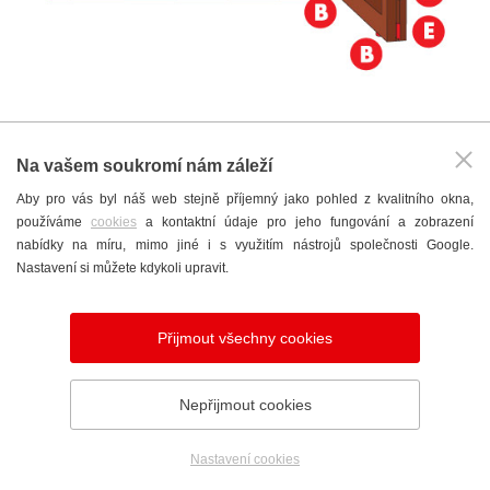
Na vašem soukromí nám záleží
Aby pro vás byl náš web stejně příjemný jako pohled z kvalitního okna,
používáme
cookies
a kontaktní údaje pro jeho fungování a zobrazení
nabídky na míru, mimo jiné i s využitím nástrojů společnosti Google.
Nastavení si můžete kdykoli upravit.
Přijmout všechny cookies
Nepřijmout cookies
Nastavení cookies
Telefon
Poptávka
Showroom