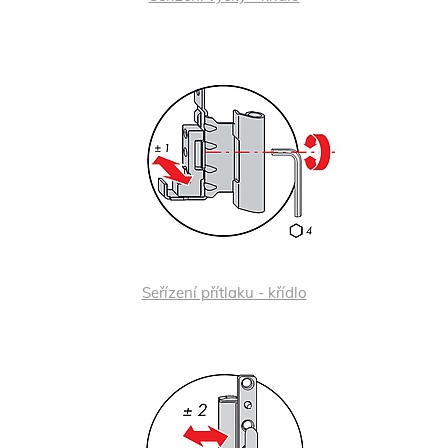
Seřízení přítlaku - křídlo