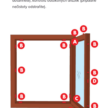
dotáhněte), kontrolu odtokových drážek (případné
nečistoty odstraňte).