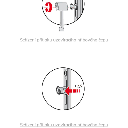
Seřízení přítlaku uzavíracího hřibového čepu
Seřízení přítlaku uzavíracího hřibového čepu