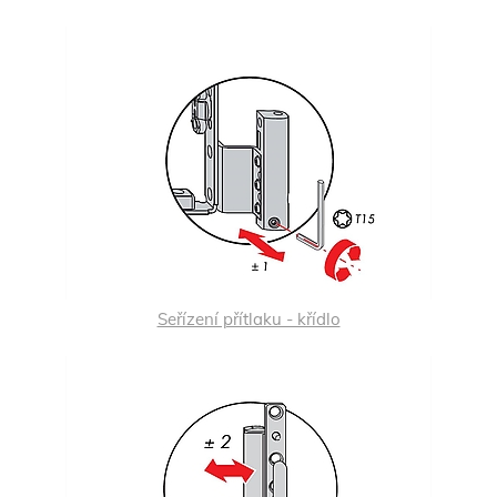
Seřízení přítlaku - křídlo