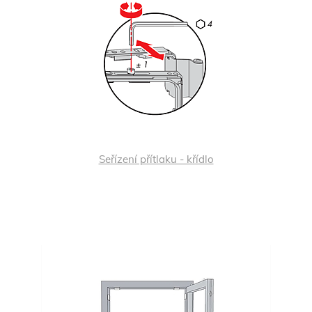
Seřízení přítlaku - křídlo