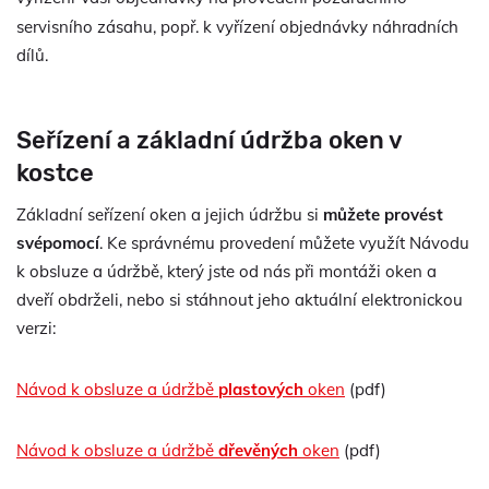
servisního zásahu, popř. k
vyřízení objednávky náhradních
dílů.
Seřízení a základní údržba oken v
kostce
Základní seřízení oken a jejich údržbu si
můžete provést
svépomocí
. Ke správnému provedení můžete využít Návodu
k obsluze a údržbě, který jste od nás při montáži oken a
dveří obdrželi, nebo si stáhnout jeho aktuální elektronickou
verzi:
Návod k obsluze a údržbě
plastových
oken
(pdf)
Návod k obsluze a údržbě
dřevěných
oken
(pdf)