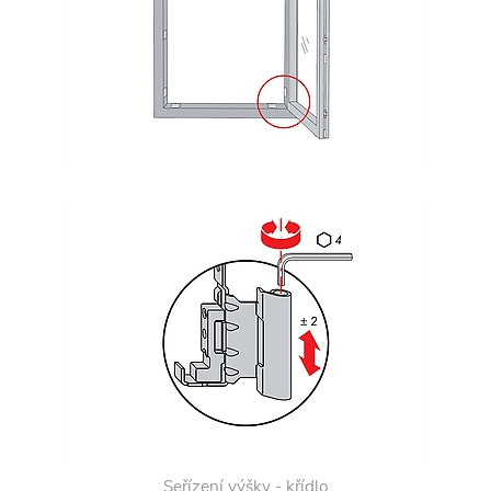
Seřízení výšky - křídlo