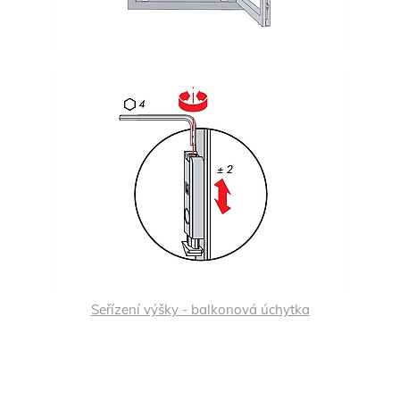
Seřízení výšky - balkonová úchytka