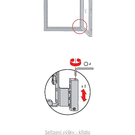
Seřízení výšky - křídlo