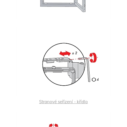
Stranové seřízení - křídlo