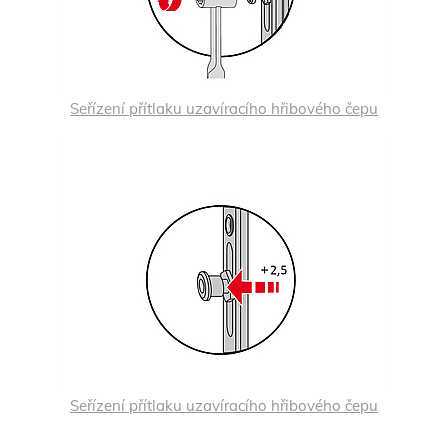
Seřízení přítlaku uzavíracího hřibového čepu
Seřízení přítlaku uzavíracího hřibového čepu