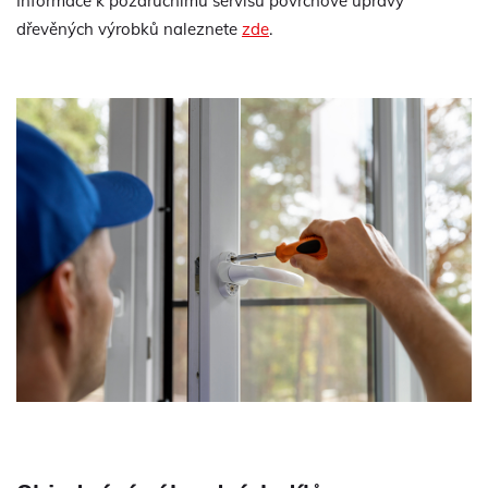
Informace k pozáručnímu servisu povrchové úpravy
dřevěných výrobků naleznete
zde
.