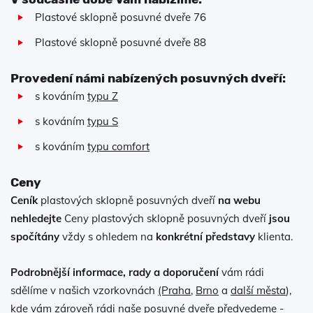
Plastové sklopně posuvné dveře 76
Plastové sklopně posuvné dveře 88
Provedení námi nabízených posuvných dveří:
s kováním
typu Z
s kováním
typu S
s kováním
typu comfort
Ceny
Ceník
plastových sklopně posuvných dveří
na webu
nehledejte
Ceny plastových sklopně posuvných dveří
jsou
spočítány
vždy s ohledem na
konkrétní představy
klienta.
Podrobnější informace, rady a doporučení
vám rádi
sdělíme v našich vzorkovnách
(Praha
,
Brno
a
další města
),
kde vám zároveň rádi naše posuvné dveře předvedeme -