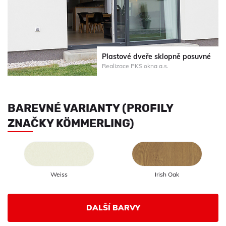
Plastové dveře sklopně posuvné
Realizace PKS okna a.s.
BAREVNÉ VARIANTY (PROFILY
ZNAČKY KÖMMERLING)
Weiss
Irish Oak
DALŠÍ BARVY