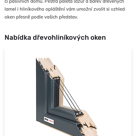
či pasivních domů. Pestrá paleta lazur a barev dřevěných
lamel i hliníkového opláštění vám umožní zvolit si vzhled
oken přesně podle vašich představ.
Nabídka dřevohliníkových oken