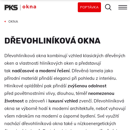
POPTÁVKA
OKNA
DŘEVOHLINÍKOVÁ OKNA
Dřevohliníková okna kombinují vzhled klasických dřevěných
oken a vlastnosti hliníkových oken a představují
tak
nadčasové a moderní řešení
. Dřevěná lamela jako
přírodní materiál přináší eleganci při pohledu z interiéru.
Hliníkové opláštění pak přináší
zvýšenou odolnost
před povětrnostními vlivy, dlouhou, téměř
neomezenou
životnost
a zároveň i
luxusní vzhled
zvenčí. Dřevohliníková
okna se výborně hodí k moderní architektuře, neboť vyhovují
všem nárokům na moderní a úsporné bydlení. Své využití
nachází dřevohliníková okna také u nízkoenergetických