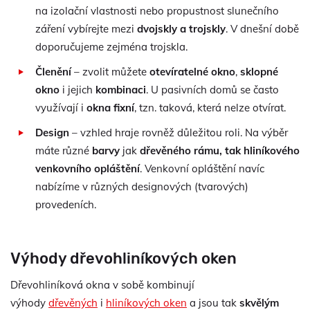
na izolační vlastnosti nebo propustnost slunečního
záření vybírejte mezi
dvojskly a trojskly
. V dnešní době
doporučujeme zejména trojskla.
Členění
– zvolit můžete
otevíratelné okno
,
sklopné
okno
i jejich
kombinaci
. U pasivních domů se často
využívají i
okna fixní
, tzn. taková, která nelze otvírat.
Design
– vzhled hraje rovněž důležitou roli. Na výběr
máte různé
barvy
jak
dřevěného rámu, tak hliníkového
venkovního opláštění
. Venkovní opláštění navíc
nabízíme v různých designových (tvarových)
provedeních.
Výhody dřevohliníkových oken
Dřevohliníková okna v sobě kombinují
výhody
dřevěných
i
hliníkových oken
a jsou tak
skvělým