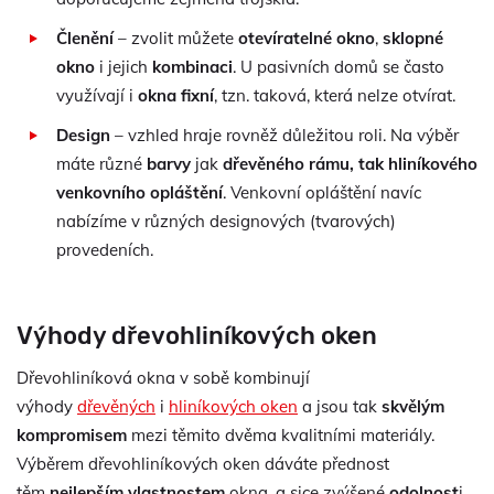
Členění
– zvolit můžete
otevíratelné okno
,
sklopné
okno
i jejich
kombinaci
. U pasivních domů se často
využívají i
okna fixní
, tzn. taková, která nelze otvírat.
Design
– vzhled hraje rovněž důležitou roli. Na výběr
máte různé
barvy
jak
dřevěného rámu, tak hliníkového
venkovního opláštění
. Venkovní opláštění navíc
nabízíme v různých designových (tvarových)
provedeních.
Výhody dřevohliníkových oken
Dřevohliníková okna v sobě kombinují
výhody
dřevěných
i
hliníkových oken
a jsou tak
skvělým
kompromisem
mezi těmito dvěma kvalitními materiály.
Výběrem dřevohliníkových oken dáváte přednost
těm
nejlepším vlastnostem
okna, a sice zvýšené
odolnost
i