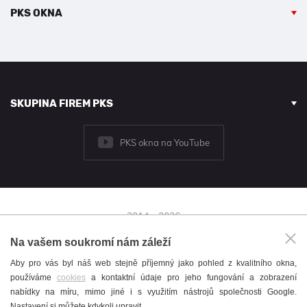
PKS OKNA
SKUPINA FIREM PKS
PKS okna na YouTube
2014 - 2026
© PKS okna a.s.
Na vašem soukromí nám záleží
Brněnská 126/38,
Aby pro vás byl náš web stejně příjemný jako pohled z kvalitního okna,
591 01 Žďár nad Sázavou
používáme
cookies
a kontaktní údaje pro jeho fungování a zobrazení
+420 566 697 301
nabídky na míru, mimo jiné i s využitím nástrojů společnosti Google.
okna@pks.cz
Nastavení si můžete kdykoli upravit.