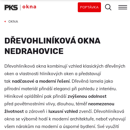
POPTÁVKA
OKNA
DŘEVOHLINÍKOVÁ OKNA
NEDRAHOVICE
Dřevohliníková okna kombinují vzhled klasických dřevěných
oken a vlastnosti hliníkových oken a představují
tak
nadčasové a moderní řešení
. Dřevěná lamela jako
přírodní materiál přináší eleganci při pohledu z interiéru.
Hliníkové opláštění pak přináší
zvýšenou odolnost
před povětrnostními vlivy, dlouhou, téměř
neomezenou
životnost
a zároveň i
luxusní vzhled
zvenčí. Dřevohliníková
okna se výborně hodí k moderní architektuře, neboť vyhovují
všem nárokům na moderní a úsporné bydlení. Své využití