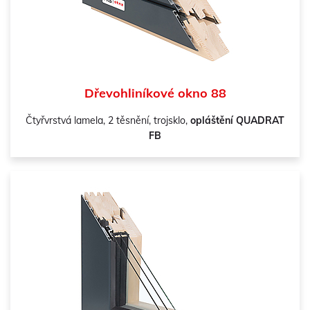
Dřevohliníkové okno 88
Čtyřvrstvá lamela, 2 těsnění, trojsklo,
opláštění QUADRAT
FB