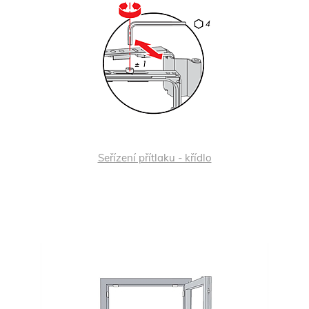
Seřízení přítlaku - křídlo