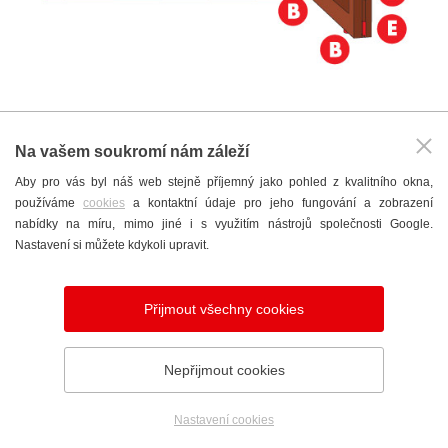
Na vašem soukromí nám záleží
Aby pro vás byl náš web stejně příjemný jako pohled z kvalitního okna,
používáme
cookies
a kontaktní údaje pro jeho fungování a zobrazení
nabídky na míru, mimo jiné i s využitím nástrojů společnosti Google.
Nastavení si můžete kdykoli upravit.
Přijmout všechny cookies
Nepřijmout cookies
Nastavení cookies
Telefon
Poptávka
Showroom