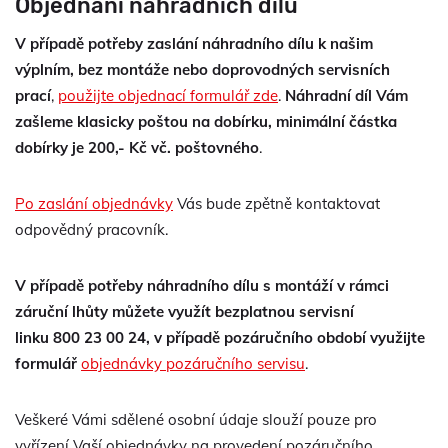
Objednání náhradních dílů
V případě potřeby zaslání náhradního dílu k našim
výplním, bez montáže nebo doprovodných servisních
prací
,
použijte objednací formulář zde
.
Náhradní díl Vám
zašleme klasicky poštou na dobírku, minimální částka
dobírky je 200,- Kč vč. poštovného
.
Po zaslání objednávky
Vás bude zpětně kontaktovat
odpovědný pracovník.
V případě potřeby náhradního dílu s montáží v rámci
záruční lhůty můžete využít bezplatnou servisní
linku
800 23 00 24
, v
případě pozáručního období využijte
formulář
objednávky pozáručního servisu
.
Veškeré Vámi sdělené osobní údaje slouží pouze pro
vyřízení Vaší objednávky na provedení pozáručního