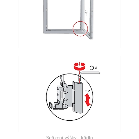
Seřízení výšky - křídlo