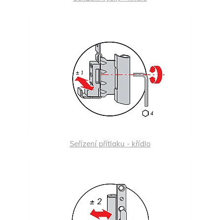
Seřízení přítlaku - křídlo