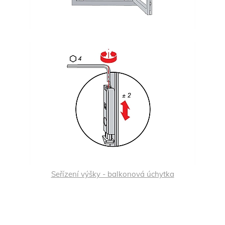
Seřízení výšky - balkonová úchytka