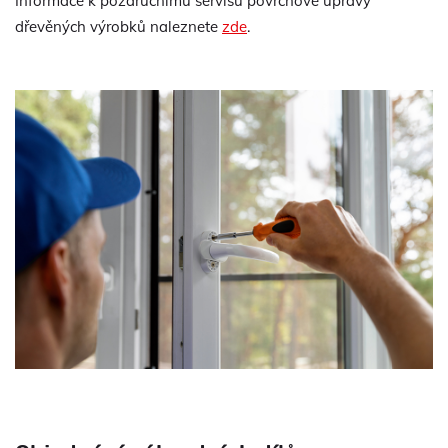
Informace k pozáručnímu servisu povrchové úpravy
dřevěných výrobků naleznete
zde
.