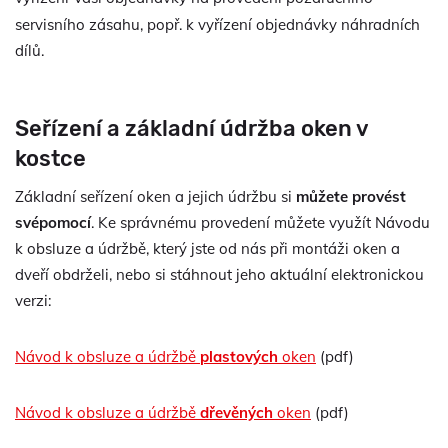
servisního zásahu, popř. k
vyřízení objednávky náhradních
dílů.
Seřízení a základní údržba oken v
kostce
Základní seřízení oken a jejich údržbu si
můžete provést
svépomocí
. Ke správnému provedení můžete využít Návodu
k obsluze a údržbě, který jste od nás při montáži oken a
dveří obdrželi, nebo si stáhnout jeho aktuální elektronickou
verzi:
Návod k obsluze a údržbě
plastových
oken
(pdf)
Návod k obsluze a údržbě
dřevěných
oken
(pdf)