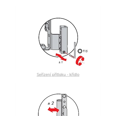
Seřízení přítlaku - křídlo