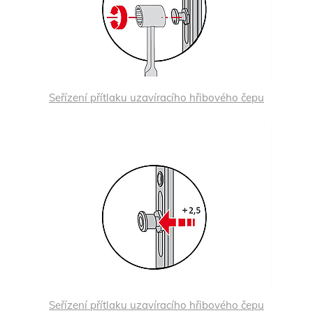
Seřízení přítlaku uzavíracího hřibového čepu
Seřízení přítlaku uzavíracího hřibového čepu