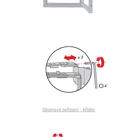
Stranové seřízení - křídlo