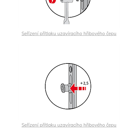
Seřízení přítlaku uzavíracího hřibového čepu
Seřízení přítlaku uzavíracího hřibového čepu