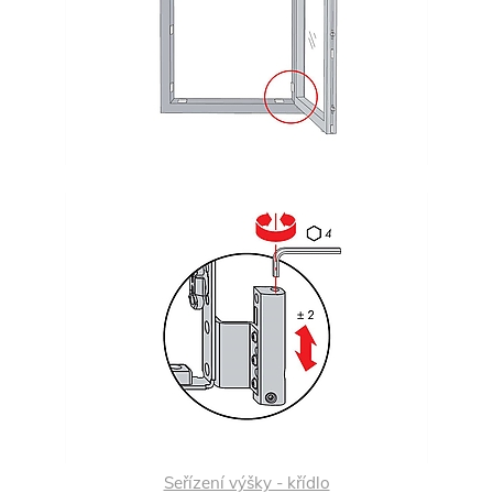
Seřízení výšky - křídlo