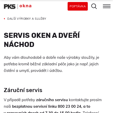
POPTÁVKA
DALŠÍ VÝROBKY A SLUŽBY
SERVIS OKEN A DVEŘÍ
NÁCHOD
Aby vám dlouhodobě a dobře naše výrobky sloužily, je
potřeba kromě běžné základní péče jako je např. jejich
čistění a umytí, provádět i údržbu.
Záruční servis
V případě potřeby
záručního servisu
kontaktujte prosím
naši
bezplatnou servisní linku
800 23 00 24
, a to
v pracovních dnech od 7.30 do 15.00 hodin.
Telefonní