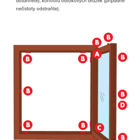
dotáhněte), kontrolu odtokových drážek (případné
nečistoty odstraňte).