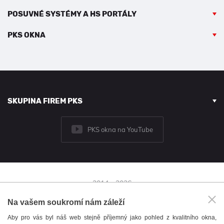
POSUVNÉ SYSTÉMY A HS PORTÁLY
PKS OKNA
SKUPINA FIREM PKS
PKS okna na YouTube
2014 - 2026
© PKS okna a.s.
Na vašem soukromí nám záleží
Brněnská 126/38,
Aby pro vás byl náš web stejně příjemný jako pohled z kvalitního okna,
591 01 Žďár nad Sázavou