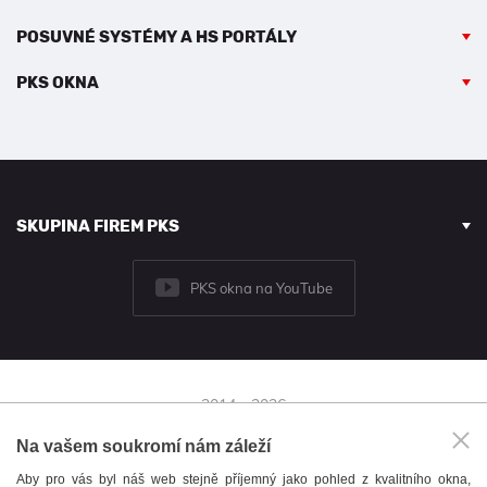
POSUVNÉ SYSTÉMY A HS PORTÁLY
PKS OKNA
SKUPINA FIREM PKS
PKS okna na YouTube
2014 - 2026
© PKS okna a.s.
Na vašem soukromí nám záleží
Brněnská 126/38,
Aby pro vás byl náš web stejně příjemný jako pohled z kvalitního okna,
591 01 Žďár nad Sázavou