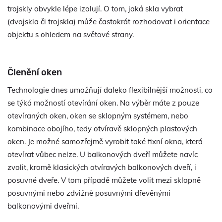
trojskly obvykle lépe izolují. O tom, jaká skla vybrat
(dvojskla či trojskla) může častokrát rozhodovat i orientace
objektu s ohledem na světové strany.
Členění oken
Technologie dnes umožňují daleko flexibilnější možnosti, co
se týká možností otevírání oken. Na výběr máte z pouze
otevíraných oken, oken se sklopným systémem, nebo
kombinace obojího, tedy otvíravě sklopných plastových
oken. Je možné samozřejmě vyrobit také fixní okna, která
otevírat vůbec nelze. U balkonových dveří můžete navíc
zvolit, kromě klasických otvíravých balkonových dveří, i
posuvné dveře. V tom případě můžete volit mezi sklopně
posuvnými nebo zdvižně posuvnými dřevěnými
balkonovými dveřmi.