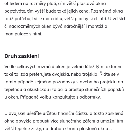
ohledem na rozměry platí, čím větší plastová okna
poptáváte, tím vyšší bude také jejich cena. Rozměrná okna
totiž potřebují více materiálu, větší plochy skel, atd. U větších
či nadrozměrných oken bývá náročnější i montáž a
manipulace s nimi.
Druh zasklení
Vedle celkových rozměrů oken je velmi důležitým faktorem
také to, zda preferujete dvojskla, nebo trojskla. Řiďte se v
tomto případě zejména požadavky stavebního projektu na
tepelnou a akustickou izolaci a prostup slunečních paprsků
u oken. Případně volbu konzultujte s odborníky.
U dvojskel ušetříte určitou finanční částku a takto zasklená
okna obvykle propustí více slunečního záření a umožní tím
větší tepelné zisky, na druhou stranu plastová okna s