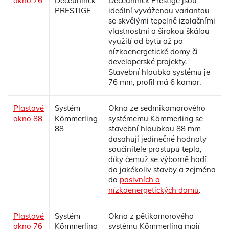
okno 76
Deceuninck
Deceuninck Prestige jsou
PRESTIGE
ideální vyváženou variantou
se skvělými tepelně izolačními
vlastnostmi a širokou škálou
využití od bytů až po
nízkoenergetické domy či
developerské projekty.
Stavební hloubka systému je
76 mm, profil má 6 komor.
Plastové
Systém
Okna ze sedmikomorového
okno 88
Kömmerling
systémemu Kömmerling se
88
stavební hloubkou 88 mm
dosahují jedinečné hodnoty
součinitele prostupu tepla,
díky čemuž se výborně hodí
do jakékoliv stavby a zejména
do
pasivních a
nízkoenergetických domů
.
Plastové
Systém
Okna z pětikomorového
okno 76
Kömmerling
systému Kömmerling mají