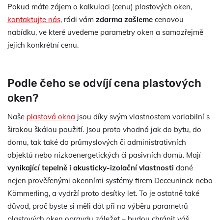
Pokud máte zájem o kalkulaci (cenu) plastových oken,
kontaktujte nás
, rádi vám
zdarma zašleme
cenovou
nabídku, ve které uvedeme parametry oken a samozřejmě
jejich konkrétní cenu.
Podle čeho se odvíjí cena plastových
oken?
Naše
plastová okna
jsou díky svým vlastnostem variabilní s
širokou škálou použití. Jsou proto vhodná jak do bytu, do
domu, tak také do průmyslových či administrativních
objektů nebo nízkoenergetických či pasivních domů. Mají
vynikající tepelně i akusticky-izolační vlastnosti
dané
nejen prověřenými okenními systémy firem Deceuninck nebo
Kömmerling, a vydrží proto desítky let. To je ostatně také
důvod, proč byste si měli dát při na výběru parametrů
plastových oken opravdu záležet – budou chránit váš