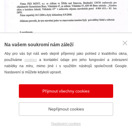
Na vašem soukromí nám záleží
Aby pro vás byl náš web stejně příjemný jako pohled z kvalitního okna,
používáme
cookies
a kontaktní údaje pro jeho fungování a zobrazení
nabídky na míru, mimo jiné i s využitím nástrojů společnosti Google.
Nastavení si můžete kdykoli upravit.
Přijmout všechny cookies
GYMNÁZIUM VÍDEŇSKÁ ,BRNO
Nepřijmout cookies
Děkovný dopis
Nastavení cookies
Telefon
Poptávka
Showroom