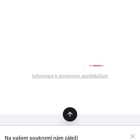
Informace k plynovým spotřebičům
nahoru
Na vašem soukromí nám záleží
OKNA