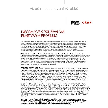
Vizuální posuzování výrobků