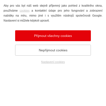
Aby pro vás byl náš web stejně příjemný jako pohled z kvalitního okna,
DVEŘE
používáme
cookies
a kontaktní údaje pro jeho fungování a zobrazení
nabídky na míru, mimo jiné i s využitím nástrojů společnosti Google.
POSUVNÉ SYSTÉMY A HS PORTÁLY
Nastavení si můžete kdykoli upravit.
PKS OKNA
Přijmout všechny cookies
Nepřijmout cookies
SKUPINA FIREM PKS
Nastavení cookies
Telefon
Poptávka
Showroom
PKS okna na YouTube
2014 - 2026
© PKS okna a.s.