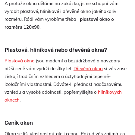
A protože okna děláme na zakázku, jsme schopní vám
vyrobit plastové, hliníkové i dřevěné okno jakéhokoliv
rozměru. Rádi vám vyrobíme třeba i
plastové okno o
rozměru 120x90
.
Plastová, hliníková nebo dřevěná okna?
Plastová okna
jsou moderní a bezúdržbová a navzdory
nižší ceně vám vydrží desítky let.
Dřevěná okna
si vás zase
získají tradičním vzhledem a úctyhodnými tepelně-
izolačními vlastnostmi. Dáváte-li přednost nadčasovému
vzhledu a vysoké odolnosti, popřemýšlejte o
hliníkových
oknech
.
Ceník oken
Okna se liší vlastnostmi, ale i cenou. Pokud vás zajímá, co