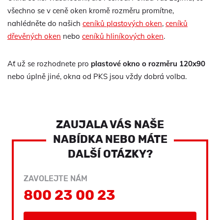
všechno se v ceně oken kromě rozměru promítne,
nahlédněte do našich
ceníků plastových oken
,
ceníků
dřevěných oken
nebo
ceníků hliníkových oken
.
Ať už se rozhodnete pro
plastové okno o rozměru 120x90
nebo úplně jiné, okna od PKS jsou vždy dobrá volba.
ZAUJALA VÁS NAŠE
NABÍDKA NEBO MÁTE
DALŠÍ OTÁZKY?
ZAVOLEJTE NÁM
800 23 00 23