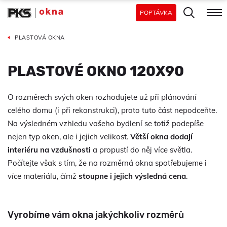
POPTÁVKA
PLASTOVÁ OKNA
PLASTOVÉ OKNO 120X90
O rozměrech svých oken rozhodujete už při plánování
celého domu (i při rekonstrukci), proto tuto část nepodceňte.
Na výsledném vzhledu vašeho bydlení se totiž podepíše
nejen typ oken, ale i jejich velikost.
Větší okna dodají
interiéru na vzdušnosti
a propustí do něj více světla.
Počítejte však s tím, že na rozměrná okna spotřebujeme i
více materiálu, čímž
stoupne i jejich výsledná cena
.
Vyrobíme vám okna jakýchkoliv rozměrů