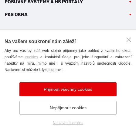
POSUVNÉ SYSTÉMY A HS PORTÁLY
PKS OKNA
Na vašem soukromí nám záleží
Aby pro vás byl náš web stejně příjemný jako pohled z kvalitního okna,
SKUPINA FIREM PKS
používáme
cookies
a kontaktní údaje pro jeho fungování a zobrazení
nabídky na míru, mimo jiné i s využitím nástrojů společnosti Google.
Nastavení si můžete kdykoli upravit.
PKS okna na YouTube
Přijmout všechny cookies
2014 - 2026
Nepřijmout cookies
© PKS okna a.s.
Brněnská 126/38,
Nastavení cookies
Telefon
Poptávka
Showroom
591 01 Žďár nad Sázavou
+420 566 697 301