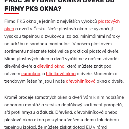
PROČ SI VYBRAT OKNA A DVEŘE OD
FIRMY PKS OKNA?
Firma PKS okna je jedním z největších výrobců
plastových
oken
a dveří v Česku. Naše plastová okna se vyznačují
vysokou tepelnou a zvukovou izolací, minimálními nároky
na údržbu a snadnou manipulací. V našem plastovém
sortimentu naleznete také velice praktické plastové dveře.
Mimo plastových oken a dveří vyrábíme v našem závodě i
dřevěné dveře a
dřevěná okna
, která můžete znát pod
názvem
eurookna
, a
hliníková okna
a dveře. Moderním a
trendovým řešením jsou i naše
dřevohliníková
okna a dveře.
Kromě prodeje samotných oken a dveří Vám k nim nabízíme
odbornou montáž a servis a doplňkový sortiment parapetů,
sítí proti hmyzu a žaluzií. Dřevěná, dřevohliníková anebo
plastová okna okna poskytnou Vašemu domu tak dobrou
tepelnou izolací, že můžete získat dotaci EU v rámci