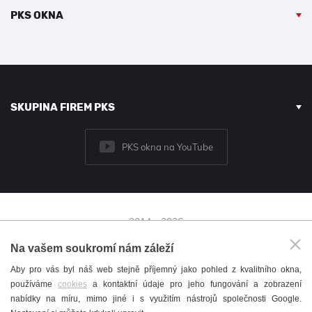
PKS OKNA
SKUPINA FIREM PKS
PKS okna na YouTube
2014 - 2026
© PKS okna a.s.
Na vašem soukromí nám záleží
Brněnská 126/38,
Aby pro vás byl náš web stejně příjemný jako pohled z kvalitního okna,
591 01 Žďár nad Sázavou
používáme
cookies
a kontaktní údaje pro jeho fungování a zobrazení
+420 566 697 301
nabídky na míru, mimo jiné i s využitím nástrojů společnosti Google.
okna@pks.cz