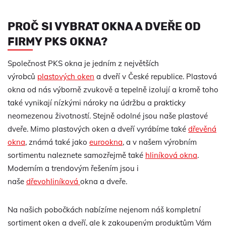
PROČ SI VYBRAT OKNA A DVEŘE OD
FIRMY PKS OKNA?
Společnost PKS okna je jedním z největších
výrobců
plastových oken
a dveří v České republice. Plastová
okna od nás výborně zvukově a tepelně izolují a kromě toho
také vynikají nízkými nároky na údržbu a prakticky
neomezenou životností. Stejně odolné jsou naše plastové
dveře. Mimo plastových oken a dveří vyrábíme také
dřevěná
okna
, známá také jako
eurookna
, a v našem výrobním
sortimentu naleznete samozřejmě také
hliníková okna
.
Moderním a trendovým řešením jsou i
naše
dřevohliníková
okna a dveře.
Na našich pobočkách nabízíme nejenom náš kompletní
sortiment oken a dveří, ale k zakoupeným produktům Vám