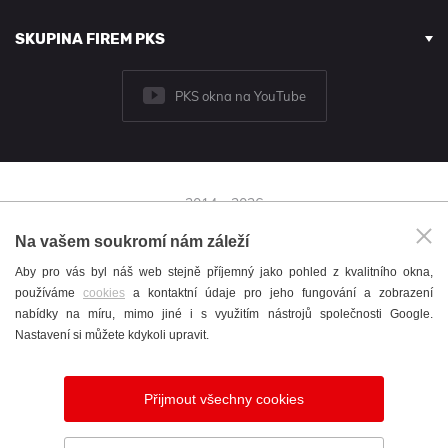
SKUPINA FIREM PKS
PKS okna na YouTube
2014 - 2026
© PKS okna a.s.
Na vašem soukromí nám záleží
Brněnská 126/38,
Aby pro vás byl náš web stejně příjemný jako pohled z kvalitního okna,
591 01 Žďár nad Sázavou
používáme
cookies
a kontaktní údaje pro jeho fungování a zobrazení
+420 566 697 301
nabídky na míru, mimo jiné i s využitím nástrojů společnosti Google.
okna@pks.cz
Nastavení si můžete kdykoli upravit.
Katalog
/
Cookies
/
English
/
Nastavení cookies
Přijmout všechny cookies
Vytvořil
webProgress