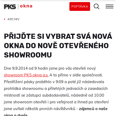
POPTÁVKA
ARCHIV
PŘIJĎTE SI VYBRAT SVÁ NOVÁ
OKNA DO NOVĚ OTEVŘENÉHO
SHOWROOMU
Dne 9.9.2014 od 9 hodin jsme pro vás otevřeli nový
showroom PKS okna a.s.
A to přímo v sídle společnosti.
Přestřižení pásky proběhlo v 9:09 a poté již následovala
prohlídka showroomu a přilehlých jednacích a zasedacích
místností se zástupci subdodavatelů, následně od 10.00
jsme showroom otevřeli i pro veřejnost a ihned po otevření
jsme uvítali několik prvních návštěvníků -
zájemců o naše
okna a dveře
.