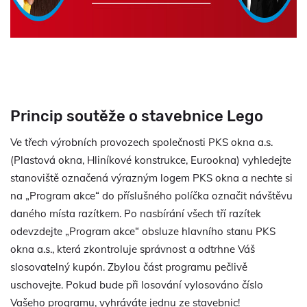
Princip soutěže o stavebnice Lego
Ve třech výrobních provozech společnosti PKS okna a.s.
(Plastová okna, Hliníkové konstrukce, Eurookna) vyhledejte
stanoviště označená výrazným logem PKS okna a nechte si
na „Program akce“ do příslušného políčka označit návštěvu
daného místa razítkem. Po nasbírání všech tří razítek
odevzdejte „Program akce“ obsluze hlavního stanu PKS
okna a.s., která zkontroluje správnost a odtrhne Váš
slosovatelný kupón. Zbylou část programu pečlivě
uschovejte. Pokud bude při losování vylosováno číslo
Vašeho programu, vyhráváte jednu ze stavebnic!