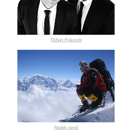
Těžkej Pokondr
Radek Jaroš