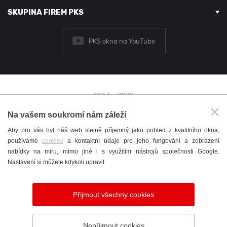
SKUPINA FIREM PKS
PKS okna na YouTube
2014 - 2026
© PKS okna a.s.
Na vašem soukromí nám záleží
Brněnská 126/38,
Aby pro vás byl náš web stejně příjemný jako pohled z kvalitního okna,
591 01 Žďár nad Sázavou
používáme
cookies
a kontaktní údaje pro jeho fungování a zobrazení
+420 566 697 301
nabídky na míru, mimo jiné i s využitím nástrojů společnosti Google.
okna@pks.cz
Nastavení si můžete kdykoli upravit.
Katalog
/
Cookies
/
English
/
Nastavení cookies
Přijmout všechny cookies
Vytvořil
webProgress
Nepřijmout cookies