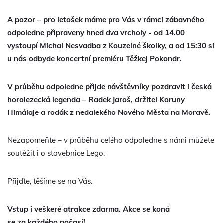
A pozor – pro letošek máme pro Vás v rámci zábavného
odpoledne připraveny hned dva vrcholy - od 14.00
vystoupí Michal Nesvadba z Kouzelné školky, a od 15:30 si
u nás odbyde koncertní premiéru Těžkej Pokondr.
V průběhu odpoledne přijde návštěvníky pozdravit i česká
horolezecká legenda – Radek Jaroš, držitel Koruny
Himálaje a rodák z nedalekého Nového Města na Moravě.
Nezapomeňte – v průběhu celého odpoledne s námi můžete
soutěžit i o stavebnice Lego.
Přijďte, těšíme se na Vás.
Vstup i veškeré atrakce zdarma. Akce se koná
se za každého počasí!