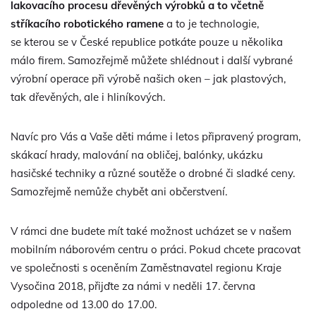
lakovacího procesu dřevěných výrobků a to včetně
stříkacího robotického ramene
a to je technologie,
se kterou se v České republice potkáte pouze u několika
málo firem. Samozřejmě můžete shlédnout i další vybrané
výrobní operace při výrobě našich oken – jak plastových,
tak dřevěných, ale i hliníkových.
Navíc pro Vás a Vaše děti máme i letos připravený program,
skákací hrady, malování na obličej, balónky, ukázku
hasičské techniky a různé soutěže o drobné či sladké ceny.
Samozřejmě nemůže chybět ani občerstvení.
V rámci dne budete mít také možnost ucházet se v našem
mobilním náborovém centru o práci. Pokud chcete pracovat
ve společnosti s oceněním Zaměstnavatel regionu Kraje
Vysočina 2018, přijďte za námi v neděli 17. června
odpoledne od 13.00 do 17.00.