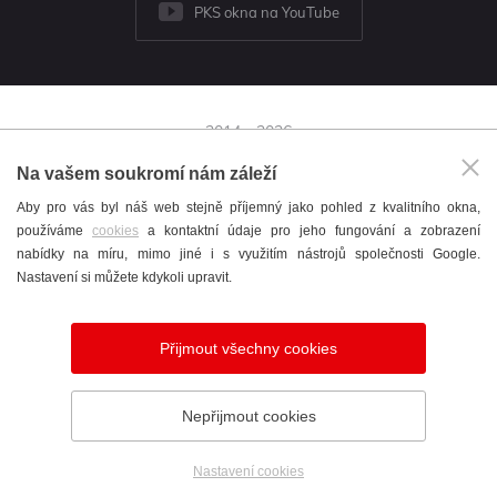
PKS okna na YouTube
2014 - 2026
© PKS okna a.s.
Na vašem soukromí nám záleží
Brněnská 126/38,
Aby pro vás byl náš web stejně příjemný jako pohled z kvalitního okna,
591 01 Žďár nad Sázavou
používáme
cookies
a kontaktní údaje pro jeho fungování a zobrazení
+420 566 697 301
nabídky na míru, mimo jiné i s využitím nástrojů společnosti Google.
okna@pks.cz
Nastavení si můžete kdykoli upravit.
Katalog
/
Cookies
/
English
/
Nastavení cookies
Přijmout všechny cookies
Vytvořil
webProgress
Nepřijmout cookies
Nastavení cookies
Telefon
Poptávka
Showroom