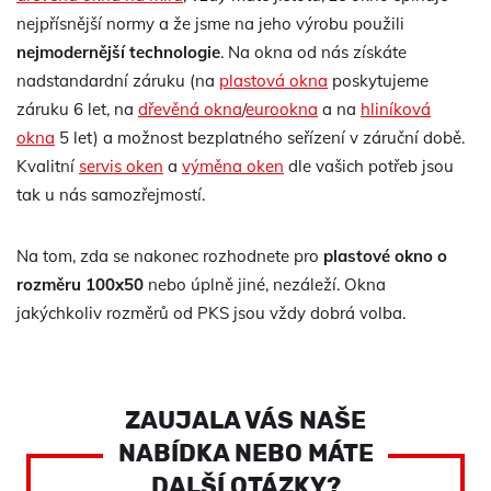
nejpřísnější normy a že jsme na jeho výrobu použili
nejmodernější technologie
. Na okna od nás získáte
nadstandardní záruku (na
plastová okna
poskytujeme
záruku 6 let, na
dřevěná okna
/
eurookna
a na
hliníková
okna
5 let) a možnost bezplatného seřízení v záruční době.
Kvalitní
servis oken
a
výměna oken
dle vašich potřeb jsou
tak u nás samozřejmostí.
Na tom, zda se nakonec rozhodnete pro
plastové okno o
rozměru 100x50
nebo úplně jiné, nezáleží. Okna
jakýchkoliv rozměrů od PKS jsou vždy dobrá volba.
ZAUJALA VÁS NAŠE
NABÍDKA NEBO MÁTE
DALŠÍ OTÁZKY?