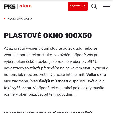
POPTÁVKA
PLASTOVÁ OKNA
PLASTOVÉ OKNO 100X50
Ať už si svůj vysněný dům stavíte od základů nebo se
věnujete pouze rekonstrukci, v každém případě vás při
výběru oken čeká otázka:
Jaké rozměry oken zvolit?
U
novostavby to záleží především na celkovém stylu bydlení a
na tom, jak moc prosvětlený chcete interiér mít.
Velká okna
sice znamenají vzdušnější místnosti
a spoustu světla, ale
také
vyšší cenu
. V případě rekonstrukcí pak leckdy musíte
rozměry oken přizpůsobit těm původním.