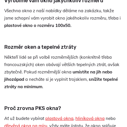
Vyrobíme vám okno jakýchkoliv rozměrů
Všechna okna z naší nabídky děláme na zakázku, takže
jsme schopní vám vyrobit okno jakéhokoliv rozměru, třeba i
plastové okno o rozměru 100x50.
Rozměr oken a tepelné ztráty
Někteří lidé se při volbě rozměrnějších (konkrétně třeba
francouzských) oken obávají větších tepelných ztrát, avšak
zbytečně. Pokud rozměrnější okna
umístíte na jih nebo
jihozápad
a necháte si je vyplnit trojsklem,
snížíte tepelné
ztráty na minimum
.
Proč zrovna PKS okna?
Ať už budete vybírat
plastová okna
,
hliníková okna
nebo
dřevěná okna na míru
, vždy máte jistotu, že okno splňuje