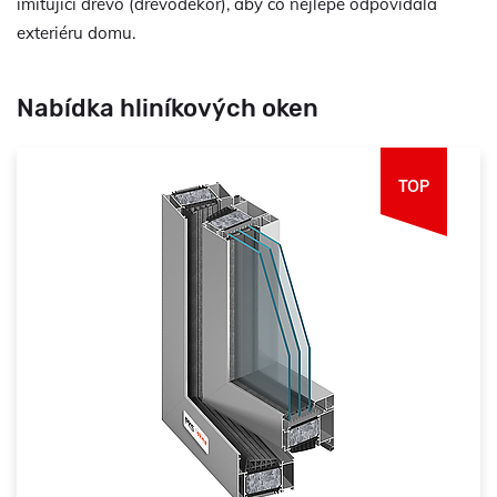
imitující dřevo (dřevodekor), aby co nejlépe odpovídala
exteriéru domu.
Nabídka hliníkových oken
TOP