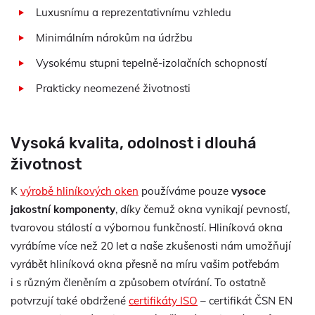
Luxusnímu a reprezentativnímu vzhledu
Minimálním nárokům na údržbu
Vysokému stupni tepelně-izolačních schopností
Prakticky neomezené životnosti
Vysoká kvalita, odolnost i dlouhá
životnost
K
výrobě hliníkových oken
používáme pouze
vysoce
jakostní komponenty
, díky čemuž okna vynikají pevností,
tvarovou stálostí a výbornou funkčností. Hliníková okna
vyrábíme více než 20 let a naše zkušenosti nám umožňují
vyrábět hliníková okna přesně na míru vašim potřebám
i s různým členěním a způsobem otvírání. To ostatně
potvrzují také obdržené
certifikáty ISO
– certifikát ČSN EN