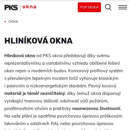
POPTÁVKA
OKNA
HLINÍKOVÁ OKNA
Hliníková okna
od PKS okna představují díky svému
reprezentativnímu a variabilnímu vzhledu oblíbené řešení
oken nejen u moderních budov. Komorový profilový systém
s přerušeným tepelným mostem totiž vyhovuje klasickým
i pasivním a nízkoenergetickým stavbám. Pevný kovový
materiál je téměř nezničitelný
, díky čemuž okna disponují
vynikající tvarovou stálostí, odolností vůči požárům,
povětrnostním vlivům a prakticky
neomezenou životností.
Na vaše přání je opatříme povrchovou úpravou práškovým
lakováním v odstínech RAL nebo povrchovou úpravou