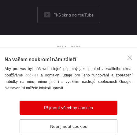
PKS okna na YouTube
2014 - 2026
© PKS okna a.s.
Na vašem soukromí nám záleží
Brněnská 126/38,
Aby pro vás byl náš web stejně příjemný jako pohled z kvalitního okna,
591 01 Žďár nad Sázavou
používáme
cookies
a kontaktní údaje pro jeho fungování a zobrazení
+420 566 697 301
nabídky na míru, mimo jiné i s využitím nástrojů společnosti Google.
okna@pks.cz
Nastavení si můžete kdykoli upravit.
Katalog
/
Cookies
/
English
/
Nastavení cookies
Přijmout všechny cookies
Vytvořil
webProgress
Nepřijmout cookies