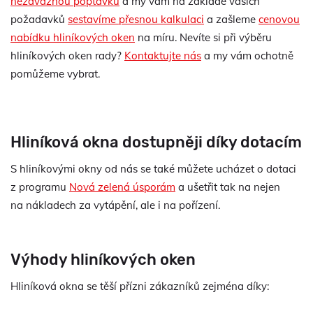
nezávaznou poptávku
a my vám na základě vašich
požadavků
sestavíme přesnou kalkulaci
a zašleme
cenovou
nabídku hliníkových oken
na míru. Nevíte si při výběru
hliníkových oken rady?
Kontaktujte nás
a my vám ochotně
pomůžeme vybrat.
Hliníková okna dostupněji díky dotacím
S hliníkovými okny od nás se také můžete ucházet o dotaci
z programu
Nová zelená úsporám
a ušetřit tak na nejen
na nákladech za vytápění, ale i na pořízení.
Výhody hliníkových oken
Hliníková okna se těší přízni zákazníků zejména díky: