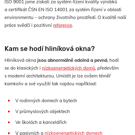
ISO 9001 jsme získali za systém řízení kvality výrobků
a certifikát ČSN EN ISO 14001 za systém řízení v oblasti
environmentu – ochrany životního prostředí. O kvalitě naší
práce svědčí i pozitivní
reference
.
Kam se hodí hliníková okna?
Hliníková okna
jsou abnormálně odolná a pevná
, hodí
se do klasických i
nízkoenergetických domů
, především
s moderní architekturou. Umístit je lze ovšem téměř
kamkoliv a své využití tak najdou například:
V rodinných domech a bytech
V průmyslových objektech
Ve školách a kancelářích
V pasivních a
nízkoenergetických domech