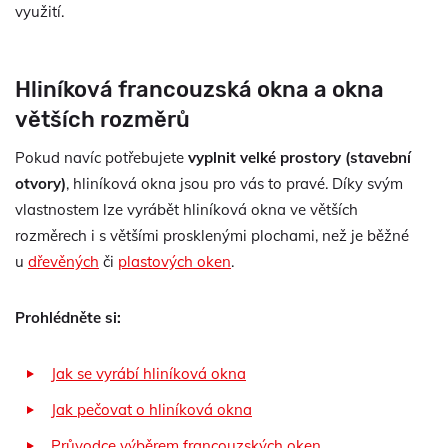
využití.
Hliníková francouzská okna a okna
větších rozměrů
Pokud navíc potřebujete
vyplnit velké prostory (stavební
otvory)
, hliníková okna jsou pro vás to pravé. Díky svým
vlastnostem lze vyrábět hliníková okna ve větších
rozměrech i s většími prosklenými plochami, než je běžné
u
dřevěných
či
plastových oken
.
Prohlédněte si:
Jak se vyrábí hliníková okna
Jak pečovat o hliníková okna
Průvodce výběrem francouzských oken