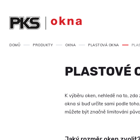
DOMŮ
PRODUKTY
OKNA
PLASTOVÁ OKNA
PLA
PLASTOVÉ 
K výběru oken, nehledě na to, zda 
okna si buď určíte sami podle toho
můžete být značně limitováni původ
Jaký rozměr oken zvolit