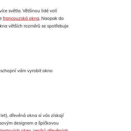
ce světla. Většinou lidé volí
ce
francouzská okna
. Naopak do
 okna větších rozměrů se spotřebuje
e schopní vám vyrobit okno
et), dřevěná okna si vás získají
časovým designem a špičkovou
plastových oken
,
ceníků dřevěných