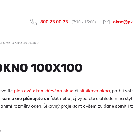
800 23 00 23
okna@pk
(7:30 - 15:00)
STOVÉ OKNO 100X100
OKNO 100X100
zvolíte
plastová okna
,
dřevěná okna
či
hliníková okna
, patří i v
,
kam okno plánujete umístit
nebo jej vyberete s ohledem na styl 
ními rozměry oken. Šikovný projektant ovšem zvládne splnit i to
?