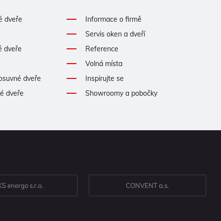
é dveře
Informace o firmě
Servis oken a dveří
é dveře
Reference
Volná místa
posuvné dveře
Inspirujte se
né dveře
Showroomy a pobočky
S energo s.r.o.
CONVENT a.s.