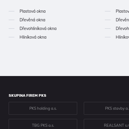
Plastová okna
Plasto
Dřevěná okna
Dřevěn
Dřevohliníková okna
Dřevoh
Hliníková okna
Hliníko
SKUPINA FIREM PKS
PKS holding a.s.
PKS stavby a.
TBG PKS a.s.
REALSANT s.r.