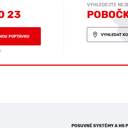
VYHLEDEJTE NEJB
0 23
POBOČ
VYHLEDAT K
NOU POPTÁVKU
y
POSUVNÉ SYSTÉMY A HS 