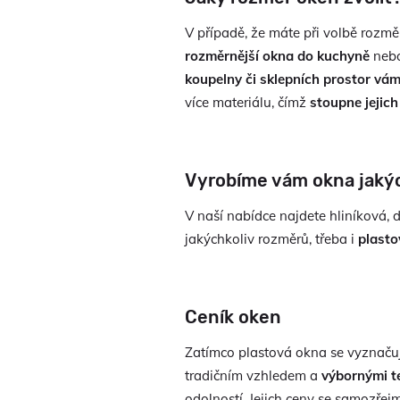
V případě, že máte při volbě rozměr
rozměrnější okna do kuchyně
nebo
koupelny či sklepních prostor vá
více materiálu, čímž
stoupne jejich
Vyrobíme vám okna jaký
V naší nabídce najdete hliníková, 
jakýchkoliv rozměrů, třeba i
plasto
Ceník oken
Zatímco plastová okna se vyznačují
tradičním vzhledem a
výbornými t
odolností. Jejich ceny se samozřej