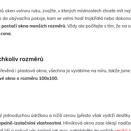
ů oken volnou ruku, zvažte, v kterých místnostech chcete mít nejví
 do obývacího pokoje, kam se velmi hodí trojkřídlá nebo dokon
m postačí okna menších rozměrů
. Vždy ale počítejte s tím, že na
 cena
.
chkoliv rozměrů
dřevěná i plastová okna, všechna je vyrábíme na míru, takže jsm
vé okno o rozměru 100x100.
 jednoduchou údržbou a nižší cenou (přesto však vydrží desítky l
epelně-izolačními vlastnostmi
. Hliníková okna zase lákají nad
mě liší a pokud vás zajímá jak moc, nahlédněte do našich
ceníků 