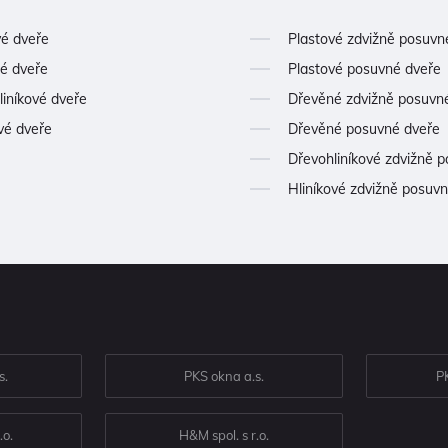
vé dveře
Plastové zdvižně posuvn
é dveře
Plastové posuvné dveře
liníkové dveře
Dřevěné zdvižně posuvn
vé dveře
Dřevěné posuvné dveře
Dřevohliníkové zdvižně 
Hliníkové zdvižně posuv
s.
PKS okna a.s.
PK
o.
H&M spol. s r.o.