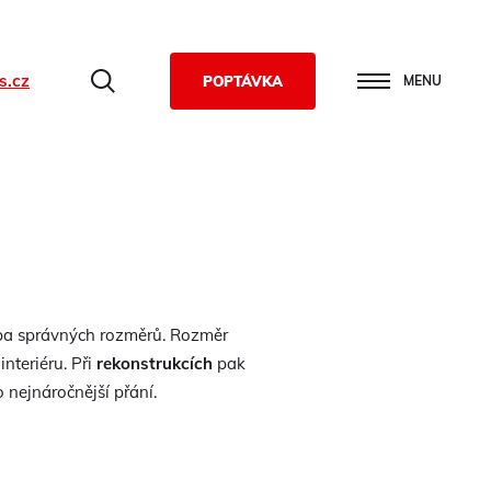
s.cz
Hledat
POPTÁVKA
MENU
olba správných rozměrů. Rozměr
interiéru. Při
rekonstrukcích
pak
 nejnáročnější přání.