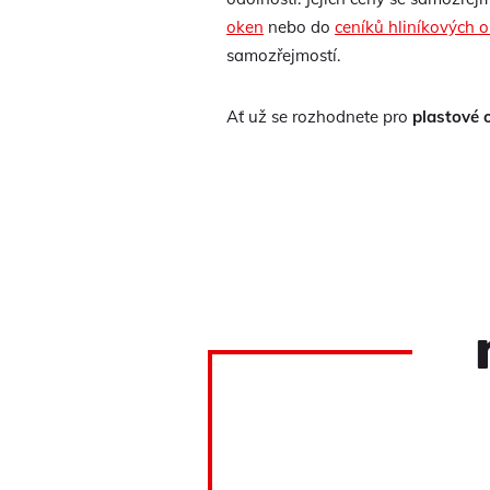
oken
nebo do
ceníků hliníkových 
samozřejmostí.
Ať už se rozhodnete pro
plastové