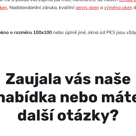
oken
. Nadstandardní záruka, kvalitní
servis oken
a
výměna oken
d
 okno o rozměru 100x100
nebo úplně jiné, okna od PKS jsou vždy
Zaujala vás naše
nabídka nebo mát
další otázky?