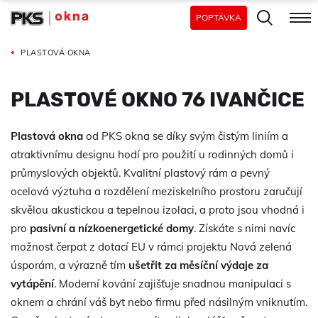
POPTÁVKA
PLASTOVÁ OKNA
PLASTOVÉ OKNO 76 IVANČICE
Plastová okna
od PKS okna se díky svým čistým liniím a
atraktivnímu designu hodí pro použití u rodinných domů i
průmyslových objektů. Kvalitní plastový rám a pevný
ocelová výztuha a rozdělení meziskelního prostoru zaručují
skvělou akustickou a tepelnou izolaci, a proto jsou vhodná i
pro
pasivní a nízkoenergetické domy
. Získáte s nimi navíc
možnost čerpat z dotací EU v rámci projektu Nová zelená
úsporám, a výrazně tím
ušetřit za měsíční výdaje za
vytápění
. Moderní kování zajišťuje snadnou manipulaci s
oknem a chrání váš byt nebo firmu před násilným vniknutím.