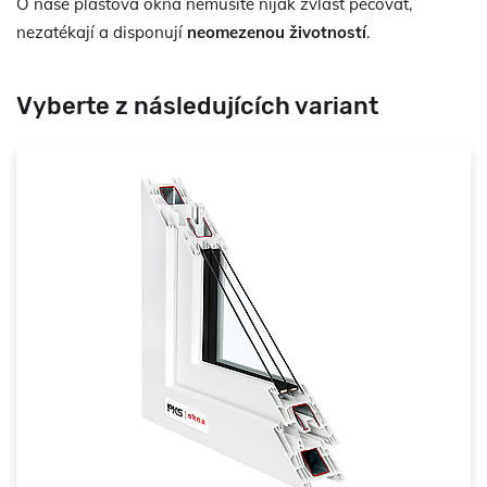
O naše plastová okna nemusíte nijak zvlášť pečovat,
nezatékají a disponují
neomezenou životností
.
Vyberte z následujících variant