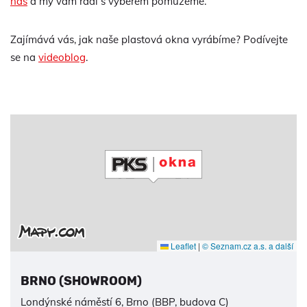
nás
a my vám rádi s výběrem pomůžeme.
Zajímává vás, jak naše plastová okna vyrábíme? Podívejte
se na
videoblog
.
Leaflet
|
© Seznam.cz a.s. a další
BRNO (SHOWROOM)
Londýnské náměstí 6, Brno (BBP, budova C)