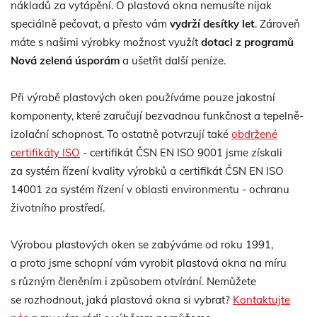
nákladů za vytápění. O plastová okna nemusíte nijak
speciálně pečovat, a přesto vám
vydrží desítky let
. Zároveň
máte s našimi výrobky možnost využít
dotaci z programů
Nová zelená úsporám
a ušetřit další peníze.
Při výrobě plastových oken používáme pouze jakostní
komponenty, které zaručují bezvadnou funkčnost a tepelně-
izolační schopnost. To ostatně potvrzují také
obdržené
certifikáty ISO
- certifikát ČSN EN ISO 9001 jsme získali
za systém řízení kvality výrobků a certifikát ČSN EN ISO
14001 za systém řízení v oblasti environmentu - ochranu
životního prostředí.
Výrobou plastových oken se zabýváme od roku 1991,
a proto jsme schopní vám vyrobit plastová okna na míru
s různým členěním i způsobem otvírání. Nemůžete
se rozhodnout, jaká plastová okna si vybrat?
Kontaktujte