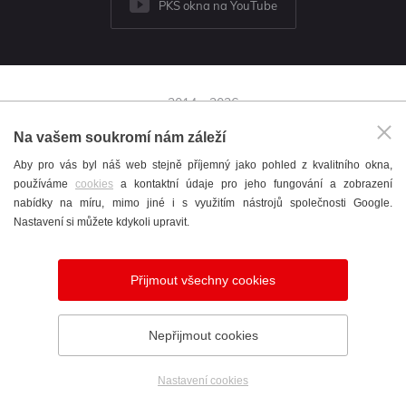
PKS okna na YouTube
2014 - 2026
© PKS okna a.s.
Na vašem soukromí nám záleží
Brněnská 126/38,
Aby pro vás byl náš web stejně příjemný jako pohled z kvalitního okna,
591 01 Žďár nad Sázavou
používáme
cookies
a kontaktní údaje pro jeho fungování a zobrazení
+420 566 697 301
nabídky na míru, mimo jiné i s využitím nástrojů společnosti Google.
okna@pks.cz
Nastavení si můžete kdykoli upravit.
Katalog
/
Cookies
/
English
/
Nastavení cookies
Přijmout všechny cookies
Vytvořil
webProgress
Nepřijmout cookies
Nastavení cookies
Telefon
Poptávka
Showroom