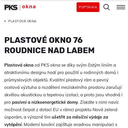
POPTÁVKA
PLASTOVÁ OKNA
PLASTOVÉ OKNO 76
ROUDNICE NAD LABEM
Plastová okna
od PKS okna se díky svým čistým liniím a
atraktivnímu designu hodí pro použití u rodinných domů i
průmyslových objektů. Kvalitní plastový rám a pevný
ocelová výztuha a rozdělení meziskelního prostoru zaručují
skvělou akustickou a tepelnou izolaci, a proto jsou vhodná i
pro
pasivní a nízkoenergetické domy
. Získáte s nimi navíc
možnost čerpat z dotací EU v rámci projektu Nová zelená
úsporám, a výrazně tím
ušetřit za měsíční výdaje za
vytápění
. Moderní kování zajišťuje snadnou manipulaci s