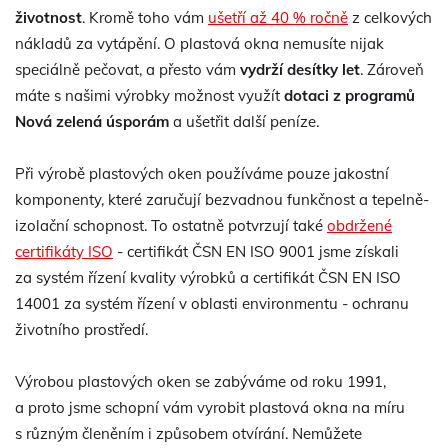
životnost
. Kromě toho vám
ušetří až 40 % ročně
z celkových
nákladů za vytápění. O plastová okna nemusíte nijak
speciálně pečovat, a přesto vám
vydrží desítky let
. Zároveň
máte s našimi výrobky možnost využít
dotaci z programů
Nová zelená úsporám
a ušetřit další peníze.
Při výrobě plastových oken používáme pouze jakostní
komponenty, které zaručují bezvadnou funkčnost a tepelně-
izolační schopnost. To ostatně potvrzují také
obdržené
certifikáty ISO
- certifikát ČSN EN ISO 9001 jsme získali
za systém řízení kvality výrobků a certifikát ČSN EN ISO
14001 za systém řízení v oblasti environmentu - ochranu
životního prostředí.
Výrobou plastových oken se zabýváme od roku 1991,
a proto jsme schopní vám vyrobit plastová okna na míru
s různým členěním i způsobem otvírání. Nemůžete