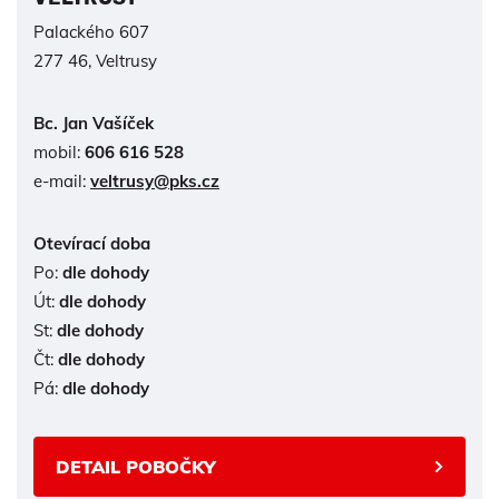
Palackého 607
277 46, Veltrusy
Bc. Jan Vašíček
mobil:
606 616 528
e-mail:
veltrusy@pks.cz
Otevírací doba
Po:
dle dohody
Út:
dle dohody
St:
dle dohody
Čt:
dle dohody
Pá:
dle dohody
DETAIL POBOČKY