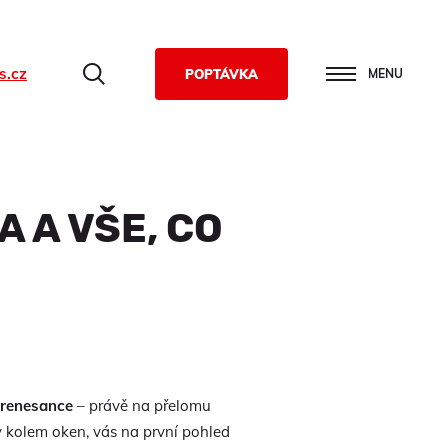
s.cz
Hledat
POPTÁVKA
MENU
 A VŠE, CO
 renesance
– právě na přelomu
ty kolem oken, vás na první pohled