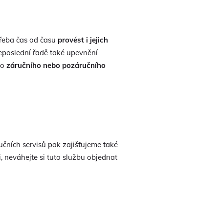
třeba čas od času
provést i jejich
 neposlední řadě také upevnění
ho
záručního nebo pozáručního
čních servisů pak zajišťujeme také
, neváhejte si tuto službu objednat