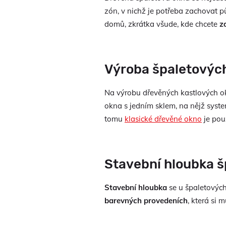
zón, v nichž je potřeba zachovat p
domů, zkrátka všude, kde chcete
z
Výroba špaletových
Na výrobu dřevěných kastlových 
okna s jedním sklem, na nějž syst
tomu
klasické dřevěné okno
je pou
Stavební hloubka 
Stavební hloubka
se u špaletových
barevných provedeních
, která si 