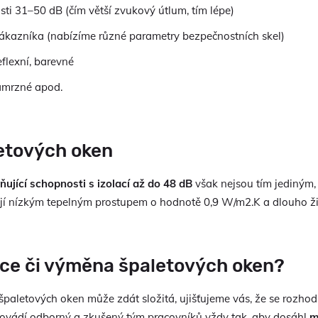
sti 31–50 dB (čím větší zvukový útlum, tím lépe)
zákazníka (nabízíme různé parametry bezpečnostních skel)
flexní, barevné
zámrzné apod.
etových oken
ující schopnosti s izolací až do 48 dB
však nejsou tím jediným, 
jí nízkým tepelným prostupem o hodnotě 0,9 W/m2.K a dlouho ži
ce či výměna špaletových oken?
paletových oken může zdát složitá, ujišťujeme vás, že se rozhod
ovádí odborný a zkušený tým pracovníků vždy tak, aby dosáhl
m