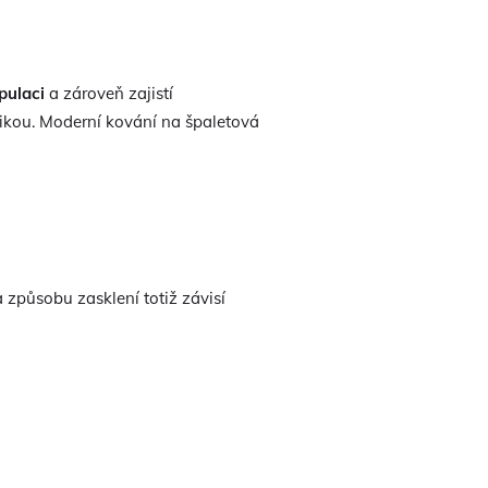
pulaci
a zároveň zajistí
ikou. Moderní kování na špaletová
a způsobu zasklení totiž závisí