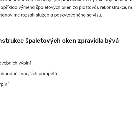
apříklad výměna špaletových oken za plastová), rekonstrukce, n
 stanovíme rozsah služeb a poskytovaného servisu.
nstrukce špaletových oken zpravidla bývá
vebních výplní
případně i vnějších parapetů
plní