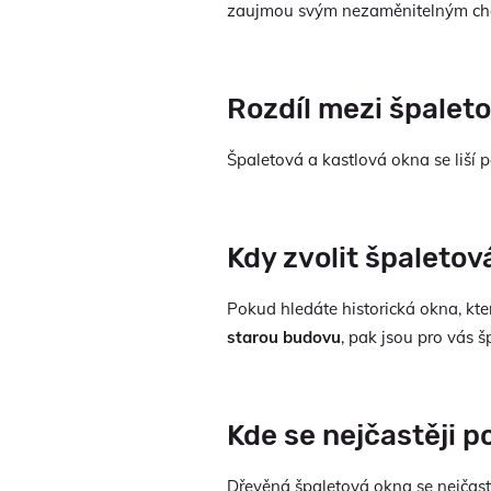
zaujmou svým nezaměnitelným ch
Rozdíl mezi špalet
Špaletová a kastlová okna se liší 
Kdy zvolit špaletov
Pokud hledáte historická okna, kt
starou budovu
, pak jsou pro vás 
Kde se nejčastěji p
Dřevěná špaletová okna se nejčastě