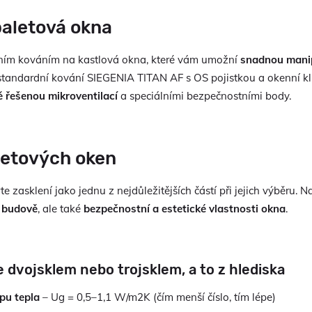
paletová okna
ím kováním na kastlová okna, které vám umožní
snadnou mani
standardní kování SIEGENIA TITAN AF s OS pojistkou a okenní kl
 řešenou mikroventilací
a speciálními bezpečnostními body.
letových oken
e zasklení jako jednu z nejdůležitějších částí při jejich výběru. N
v budově
, ale také
bezpečnostní a estetické vlastnosti okna
.
 dvojsklem nebo trojsklem, a to z hlediska
pu tepla
– Ug = 0,5–1,1 W/m2K (čím menší číslo, tím lépe)