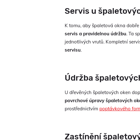
Servis u špaletový
K tomu, aby špaletová okna dobře 
servis a pravidelnou údržbu
. Ta s
jednotlivých vrutů. Kompletní ser
servisu
.
Údržba špaletovýc
U dřevěných špaletových oken do
povrchové úpravy špaletových ok
prostřednictvím
poptávkového for
Zastínění špaletov