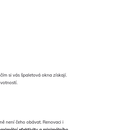
čím si vás špaletová okna získají.
votností.
ně není čeho obávat. Renovaci i
aximální efektivity a minimálního