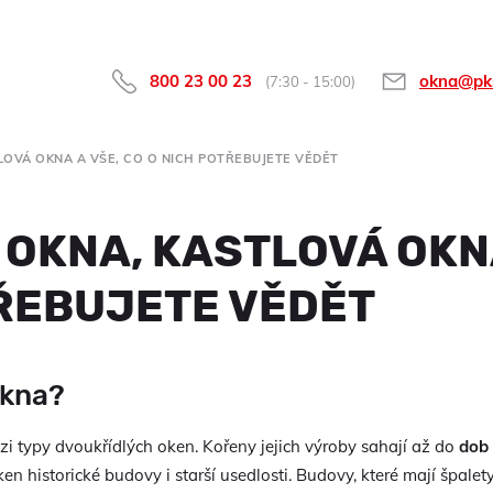
800 23 00 23
okna@pk
(7:30 - 15:00)
LOVÁ OKNA A VŠE, CO O NICH POTŘEBUJETE VĚDĚT
OKNA, KASTLOVÁ OKNA
TŘEBUJETE VĚDĚT
okna?
zi typy dvoukřídlých oken. Kořeny jejich výroby sahají až do
dob
ken historické budovy i starší usedlosti. Budovy, které mají špale