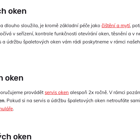
ch oken
a dlouho sloužila, je kromě základní péče jako
čištění a mytí
, po
počívá v seřízení, kontrole funkčnosti otevírání oken, těsnění a v
vis a údržbu špaletových oken vám rádi poskytneme v rámci naše
h oken
poručujeme provádět
servis oken
alespoň 2x ročně. V rámci pozáru
en
. Pokud si na servis a údržbu špaletových oken netroufáte sami
muláře
.
ých oken