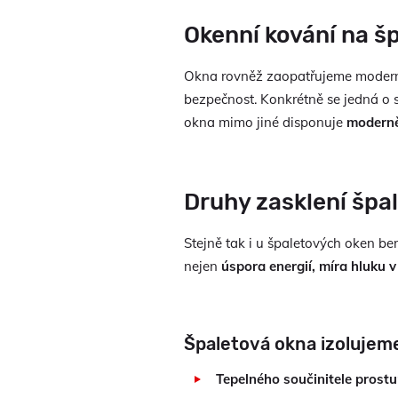
Okenní kování na š
Okna rovněž zaopatřujeme modern
bezpečnost. Konkrétně se jedná o 
okna mimo jiné disponuje
moderně
Druhy zasklení špa
Stejně tak i u špaletových oken bert
nejen
úspora energií, míra hluku 
Špaletová okna izolujeme
Tepelného součinitele prostu