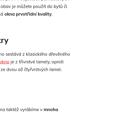
 obav je můžete použít do bytů či
ěná
okna prvotřídní kvality
.
try
no sestává z klasického dřevěného
okno
je z třívrstvé lamely, oproti
ze dvou až čtyřvrstvých lamel.
kna taktéž vyrábíme v
mnoha