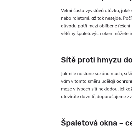
Velmi často vyvstává otázka, jaké 
nebo roletami, až tak nesejde. Poč
důvodu patří mezi oblíbené řešení
většiny špaletových oken můžete in
Sítě proti hmyzu d
Jakmile nastane sezóna much, sršň
vám v tomto směru udělají
ochrann
meze v typech sítí nekladou, jelik
otevíráte dovnitř, doporučujeme zvo
Špaletová okna – c