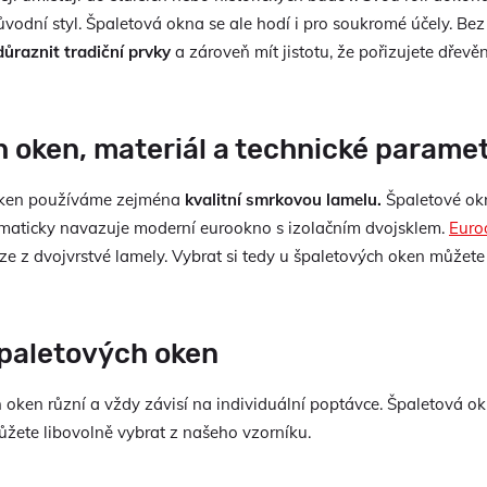
ůvodní styl. Špaletová okna se ale hodí i pro soukromé účely. Bez
důraznit tradiční prvky
a zároveň mít jistotu, že pořizujete dřev
 oken, materiál a technické parame
oken používáme zejména
kvalitní smrkovou lamelu.
Špaletové ok
ematicky navazuje moderní eurookno s izolačním dvojsklem.
Euro
ze z dvojvrstvé lamely. Vybrat si tedy u špaletových oken můžete 
špaletových oken
 oken různí a vždy závisí na individuální poptávce. Špaletová o
můžete libovolně vybrat z našeho vzorníku.