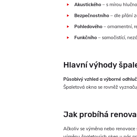
Akustického
– s mírou hlučno
Bezpečnostního
– dle přání 
Pohledového
– ornamentní, re
Funkčního
– samočistící, ne
Hlavní výhody špal
Působivý vzhled a výborné odhlučň
Špaletová okna se rovněž vyznaču
Jak probíhá renova
Ačkoliv se výměna nebo renovace š
výměnu špaletových oken u nás pr