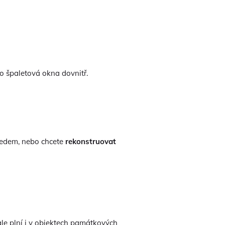
to špaletová okna dovnitř.
ledem, nebo chcete
rekonstruovat
ale plní i v objektech památkových