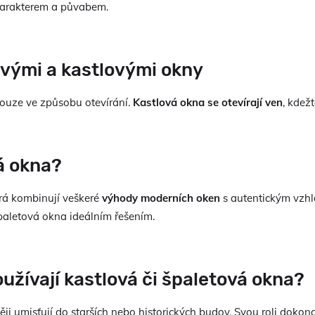
arakterem a půvabem.
ovými a kastlovými okny
pouze ve způsobu otevírání.
Kastlová okna se otevírají ven
, kdež
á okna?
erá kombinují veškeré
výhody moderních oken
s autentickým vzh
špaletová okna ideálním řešením.
oužívají kastlová či špaletová okna?
ji umisťují do starších nebo historických budov. Svou roli dokon