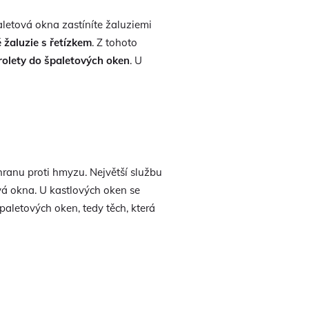
aletová okna zastíníte žaluziemi
é žaluzie s řetízkem
. Z tohoto
rolety do špaletových oken
. U
ranu proti hmyzu. Největší službu
lová okna. U kastlových oken se
špaletových oken, tedy těch, která