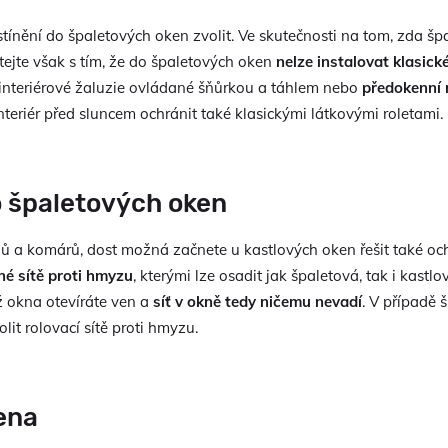
stínění do špaletových oken zvolit. Ve skutečnosti na tom, zda šp
ítejte však s tím, že do špaletových oken
nelze instalovat klasick
 interiérové žaluzie ovládané šňůrkou a táhlem nebo
předokenní 
teriér před sluncem ochránit také klasickými látkovými roletami.
o špaletových oken
ů a komárů, dost možná začnete u kastlových oken řešit také och
é sítě proti hmyzu
, kterými lze osadit jak špaletová, tak i kast
ož okna otevíráte ven a
síť v okně tedy ničemu nevadí
. V případě 
lit rolovací sítě proti hmyzu.
ena