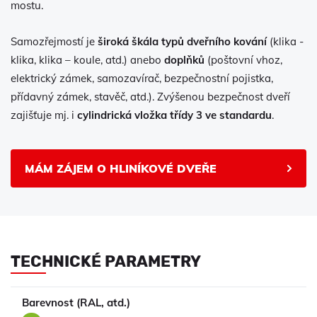
mostu.
Samozřejmostí je
široká škála typů dveřního kování
(klika -
klika, klika – koule, atd.) anebo
doplňků
(poštovní vhoz,
elektrický zámek, samozavírač, bezpečnostní pojistka,
přídavný zámek, stavěč, atd.). Zvýšenou bezpečnost dveří
zajišťuje mj. i
cylindrická vložka třídy 3 ve standardu
.
MÁM ZÁJEM O HLINÍKOVÉ DVEŘE
TECHNICKÉ PARAMETRY
Barevnost (RAL, atd.)