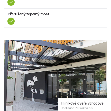
ano
Přerušený tepelný most
ano
Hliníkové dveře vchodové
Realizace PKS okna a.s.