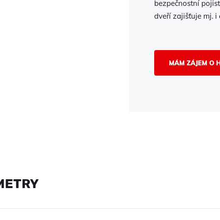
bezpečnostní pojist
dveří zajišťuje mj. i
MÁM ZÁJEM O 
METRY