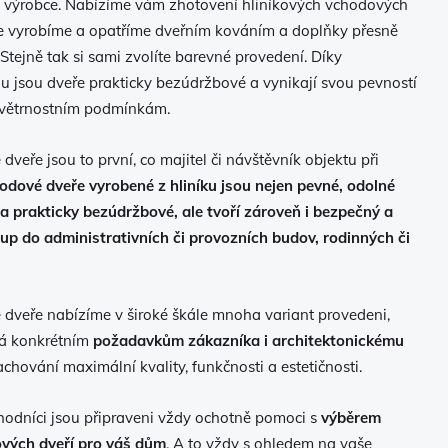
 výrobce. Nabízíme vám zhotovení hliníkových vchodových
ře vyrobíme a opatříme dveřním kováním a doplňky přesně
 Stejně tak si sami zvolíte barevné provedení. Díky
u jsou dveře prakticky bezúdržbové a vynikají svou pevností
ovětrnostním podmínkám.
dveře jsou to první, co majitel či návštěvník objektu při
odové dveře vyrobené z hliníku jsou nejen pevné, odolné
 a prakticky bezúdržbové, ale tvoří zároveň i bezpečný a
tup do administrativních či provozních budov, rodinných či
 dveře nabízíme v široké škále mnoha variant provedeni,
dá konkrétním
požadavkům zákazníka i architektonickému
achování maximální kvality, funkčnosti a estetičnosti.
chodníci jsou připraveni vždy ochotně pomoci s
výběrem
ových dveří pro váš dům
. A to vždy s ohledem na vaše