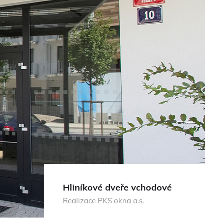
Hliníkové dveře vchodové
Realizace PKS okna a.s.