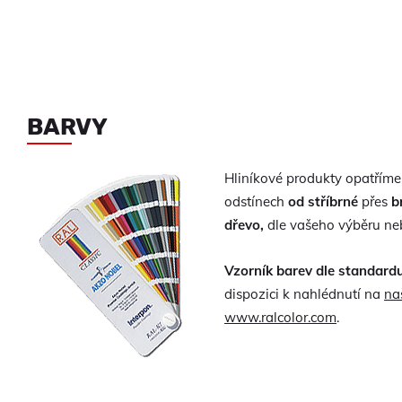
BARVY
Hliníkové produkty opatřím
odstínech
od stříbrné
přes
b
dřevo,
dle vašeho výběru neb
Vzorník barev dle standard
dispozici k nahlédnutí na
na
www.ralcolor.com
.