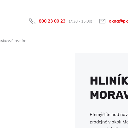
800 23 00 23
okna@pk
(7:30 - 15:00)
INÍKOVÉ DVEŘE
HLINÍ
MORAV
Přemýšlíte nad nov
prodejně v okolí Mo