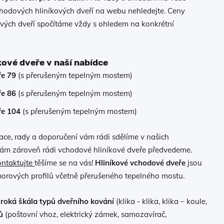
chodových hliníkových dveří na webu nehledejte. Ceny
vých dveří spočítáme vždy s ohledem na konkrétní
kové dveře v naší nabídce
ře 79
(s přerušeným tepelným mostem)
ře 86
(s přerušeným tepelným mostem)
ře 104
(s přerušeným tepelným mostem)
ace, rady a doporučení vám rádi sdělíme v našich
ám zároveň rádi vchodové hliníkové dveře předvedeme.
ontaktujte
těšíme se na vás!
Hliníkové vchodové dveře
jsou
orových profilů včetně přerušeného tepelného mostu.
iroká škála typů dveřního kování
(klika - klika, klika – koule,
ů
(poštovní vhoz, elektrický zámek, samozavírač,