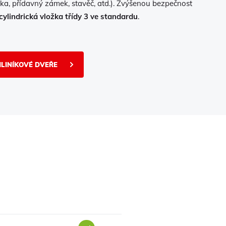
ka, přídavný zámek, stavěč, atd.). Zvýšenou bezpečnost
cylindrická vložka třídy 3 ve standardu
.
HLINÍKOVÉ DVEŘE
ano