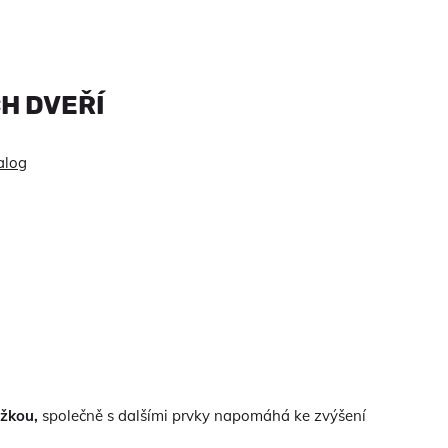
H DVEŘÍ
alog
ožkou,
společně s dalšími prvky napomáhá ke zvýšení