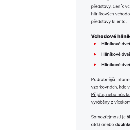
představy. Ceník v
hliníkových vchodo
představy klienta.
Vchodové hliní
Hliníkové dve
Hliníkové dve
Hliníkové dve
Podrobnější inform
vzorkovnách, kde v
Přijďte, nebo nás k
vyráběny z vícekom
Samozřejmostí je
š
atd.) anebo
doplňk