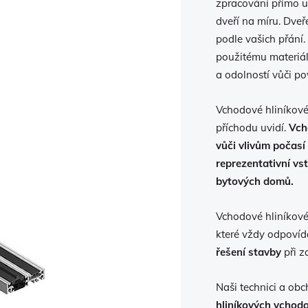
zpracování přímo u
dveří na míru. Dve
podle vašich přání.
použitému materiál
a odolností vůči p
Vchodové hliníkové 
příchodu uvidí.
Vch
vůči vlivům počasí
reprezentativní vs
bytových domů.
Vchodové hliníkové
které vždy odpoví
řešení stavby
při z
Naši technici a ob
hliníkových vchod