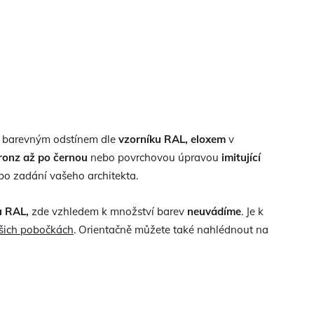
e barevným odstínem dle
vzorníku RAL, eloxem
v
ronz až po černou
nebo povrchovou úpravou
imitující
o zadání vašeho architekta.
u RAL,
zde vzhledem k množství barev
neuvádíme
. Je k
šich pobočkách
. Orientačně můžete také nahlédnout na