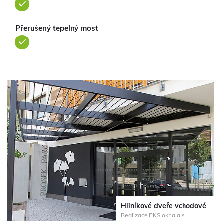
ano
Přerušený tepelný most
ano
Hliníkové dveře vchodové
Realizace PKS okna a.s.