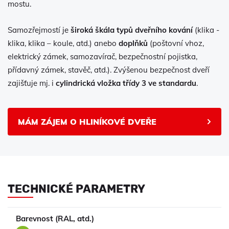
mostu.
Samozřejmostí je
široká škála typů dveřního kování
(klika -
klika, klika – koule, atd.) anebo
doplňků
(poštovní vhoz,
elektrický zámek, samozavírač, bezpečnostní pojistka,
přídavný zámek, stavěč, atd.). Zvýšenou bezpečnost dveří
zajišťuje mj. i
cylindrická vložka třídy 3 ve standardu
.
MÁM ZÁJEM O HLINÍKOVÉ DVEŘE
TECHNICKÉ PARAMETRY
Barevnost (RAL, atd.)