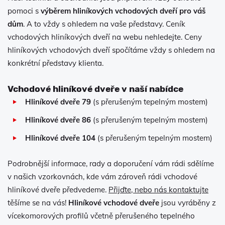
pomoci s
výběrem hliníkových vchodových dveří pro váš
dům
. A to vždy s ohledem na vaše představy. Ceník
vchodových hliníkových dveří na webu nehledejte. Ceny
hliníkových vchodových dveří spočítáme vždy s ohledem na
konkrétní představy klienta.
Vchodové hliníkové dveře v naší nabídce
Hliníkové dveře 79
(s přerušeným tepelným mostem)
Hliníkové dveře 86
(s přerušeným tepelným mostem)
Hliníkové dveře 104
(s přerušeným tepelným mostem)
Podrobnější informace, rady a doporučení vám rádi sdělíme
v našich vzorkovnách, kde vám zároveň rádi vchodové
hliníkové dveře předvedeme.
Přijďte, nebo nás kontaktujte
těšíme se na vás!
Hliníkové vchodové dveře
jsou vyráběny z
vícekomorových profilů včetně přerušeného tepelného