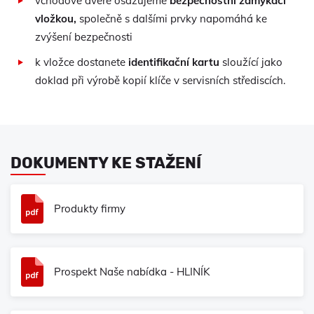
vchodové dveře osazujeme
bezpečnostní zamykací
vložkou,
společně s dalšími prvky napomáhá ke
zvýšení bezpečnosti
k vložce dostanete
identifikační kartu
sloužící jako
doklad při výrobě kopií klíče v servisních střediscích.
DOKUMENTY KE STAŽENÍ
Produkty firmy
Prospekt Naše nabídka - HLINÍK