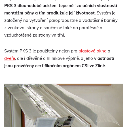
PKS 3 dlouhodobé udržení tepelně-izolačních vlastností
montážní pěny a tím prodlužuje její životnost
. Systém je
založený na vytvoření paropropustné a vodotěsné bariéry
z venkovní strany a současně také na parotěsné a
vzduchotěsné ze strany vnitřní.
Systém PKS 3 je použitelný nejen pro
plastová okna
a
dveře
, ale i dřevěné a hliníkové výplně, a jeho
vlastnosti
jsou prověřeny certifikačním orgánem CSI ve Zlíně
.