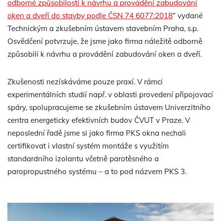
odborné způsobilosti k návrhu a provádění zabudování
oken a dveří do stavby podle ČSN 74 6077:2018
“ vydané
Technickým a zkušebním ústavem stavebním Praha, s.p.
Osvědčení potvrzuje, že jsme jako firma náležitě odborně
způsobilí k návrhu a provádění zabudování oken a dveří.
Zkušenosti nezískáváme pouze praxí. V rámci
experimentálních studií např. v oblasti provedení připojovací
spáry, spolupracujeme se zkušebním ústavem Univerzitního
centra energeticky efektivních budov ČVUT v Praze. V
neposlední řadě jsme si jako firma PKS okna nechali
certifikovat i vlastní systém montáže s využitím
standardního izolantu včetně parotěsného a
paropropustného systému – a to pod názvem PKS 3.