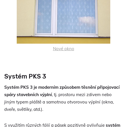
Nové okno
Systém PKS 3
Systém PKS 3 je moderním způsobem těsnění připojovací
spáry stavebních výplní
, tj. prostoru mezi zdivem nebo
jiným typem pláště a samotnou otvorovou výplní (okna,
dveře, světlíky, atd.).
S využitím různých fólií a pásek pozitivně ovlivňuje
systém