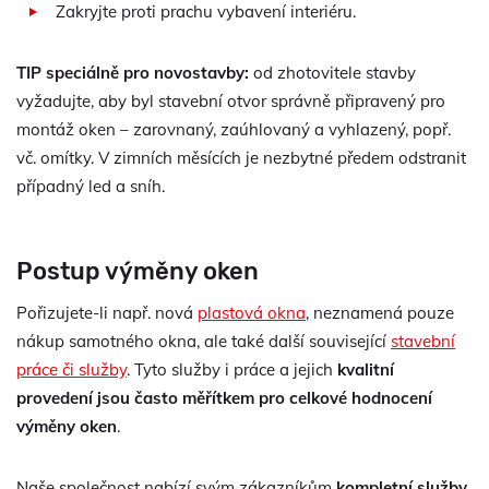
Zakryjte proti prachu vybavení interiéru.
TIP speciálně pro novostavby:
od zhotovitele stavby
vyžadujte, aby byl stavební otvor správně připravený pro
montáž oken – zarovnaný, zaúhlovaný a vyhlazený, popř.
vč. omítky. V zimních měsících je nezbytné předem odstranit
případný led a sníh.
Postup výměny oken
Pořizujete-li např. nová
plastová okna
, neznamená pouze
nákup samotného okna, ale také další související
stavební
práce či služby
. Tyto služby i práce a jejich
kvalitní
provedení jsou často měřítkem pro celkové hodnocení
výměny oken
.
Naše společnost nabízí svým zákazníkům
kompletní služby