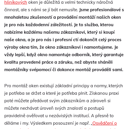
hliníkových
oken je důležitá a velmi technicky náročná
činnost, ale s námi se jí bát nemusíte.
Jsme profesionálové s
mnohaletou zkušeností a provádění montáží našich oken
je pro nás každodenní záležitostí. Je to služba, kterou
nabízíme každému našemu zákazníkovi, který si koupí
naše okna, a je pro nás i profesní ctí dokončit celý proces
výroby okna tím, že okno zákazníkovi i namontujeme. Je
vždy lepší, když okno namontuje odborník, který garantuje
kvalitu provedené práce a záruku, než abyste sháněli
montážníky svépomocí či dokonce montáž prováděli sami.
Pro montáž oken existují základní principy a normy, kterých
je potřeba se držet a které je potřeba plnit. Získanou praxi
poté můžete předávat svým zákazníkům a zároveň si
můžete nechávat úroveň svých znalostí a postupů
pravidelně ověřovat u nezávislých institucí. A přesně to
děláme i my. Výsledkem posouzení je např. „
Osvědčení o