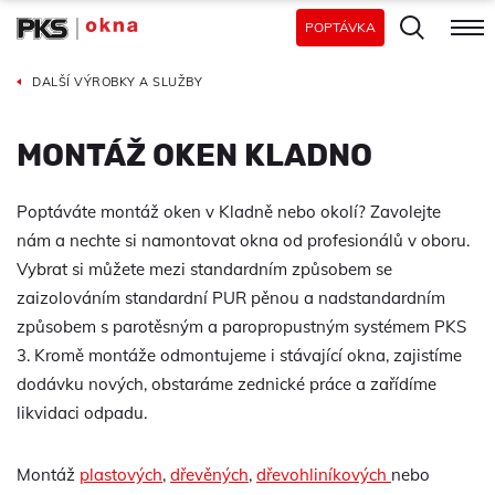
POPTÁVKA
DALŠÍ VÝROBKY A SLUŽBY
MONTÁŽ OKEN KLADNO
Poptáváte montáž oken v Kladně nebo okolí? Zavolejte
nám a nechte si namontovat okna od profesionálů v oboru.
Vybrat si můžete mezi standardním způsobem se
zaizolováním standardní PUR pěnou a nadstandardním
způsobem s parotěsným a paropropustným systémem PKS
3. Kromě montáže odmontujeme i stávající okna, zajistíme
dodávku nových, obstaráme zednické práce a zařídíme
likvidaci odpadu.
Montáž
plastových
,
dřevěných
,
dřevohliníkových
nebo