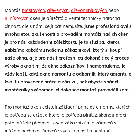
Montáž
plastových
,
dřevěných
,
dřevohliníkových
nebo
hliníkových
oken je důležitá a velmi technicky náročná
činnost, ale s námi se jí bát nemusíte.
Jsme profesionálové s
mnohaletou zkušeností a provádění montáží našich oken
je pro nás každodenní záležitostí. Je to služba, kterou
nabízíme každému našemu zákazníkovi, který si koupí
naše okna, a je pro nás i profesní ctí dokončit celý proces
výroby okna tím, že okno zákazníkovi i namontujeme. Je
vždy lepší, když okno namontuje odborník, který garantuje
kvalitu provedené práce a záruku, než abyste sháněli
montážníky svépomocí či dokonce montáž prováděli sami.
Pro montáž oken existují základní principy a normy, kterých
je potřeba se držet a které je potřeba plnit. Získanou praxi
poté můžete předávat svým zákazníkům a zároveň si
můžete nechávat úroveň svých znalostí a postupů