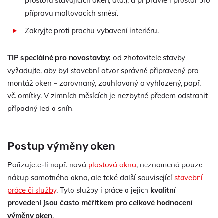
prostoru stávajících oken, atd.), a připravte i prostor pro
přípravu maltovacích směsí.
Zakryjte proti prachu vybavení interiéru.
TIP speciálně pro novostavby:
od zhotovitele stavby
vyžadujte, aby byl stavební otvor správně připravený pro
montáž oken – zarovnaný, zaúhlovaný a vyhlazený, popř.
vč. omítky. V zimních měsících je nezbytné předem odstranit
případný led a sníh.
Postup výměny oken
Pořizujete-li např. nová
plastová okna
, neznamená pouze
nákup samotného okna, ale také další související
stavební
práce či služby
. Tyto služby i práce a jejich
kvalitní
provedení jsou často měřítkem pro celkové hodnocení
výměny oken
.