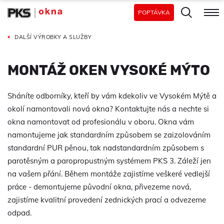
POPTÁVKA
DALŠÍ VÝROBKY A SLUŽBY
MONTÁŽ OKEN VYSOKÉ MÝTO
Sháníte odborníky, kteří by vám kdekoliv ve Vysokém Mýtě a
okolí namontovali nová okna? Kontaktujte nás a nechte si
okna namontovat od profesionálu v oboru. Okna vám
namontujeme jak standardním způsobem se zaizolováním
standardní PUR pěnou, tak nadstandardním způsobem s
parotěsným a paropropustným systémem PKS 3. Záleží jen
na vašem přání. Během montáže zajistíme veškeré vedlejší
práce - demontujeme původní okna, přivezeme nová,
zajistíme kvalitní provedení zednických prací a odvezeme
odpad.