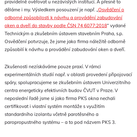
pravidelně ověřovat u nezávislých institucí. A přesně to
děláme i my. Výsledkem posouzení je např. „
Osvědčení o
odborné způsobilosti k návrhu a provádění zabudování
oken a dveří do stavby podle ČSN 74 6077:2018
“ vydané
Technickým a zkušebním ústavem stavebním Praha, s.p.
Osvědčení potvrzuje, že jsme jako firma náležitě odborně
způsobilí k návrhu a provádění zabudování oken a dveří.
Zkušenosti nezískáváme pouze praxí. V rámci
experimentálních studií např. v oblasti provedení připojovací
spáry, spolupracujeme se zkušebním ústavem Univerzitního
centra energeticky efektivních budov ČVUT v Praze. V
neposlední řadě jsme si jako firma PKS okna nechali
certifikovat i vlastní systém montáže s využitím
standardního izolantu včetně parotěsného a
paropropustného systému – a to pod názvem PKS 3.