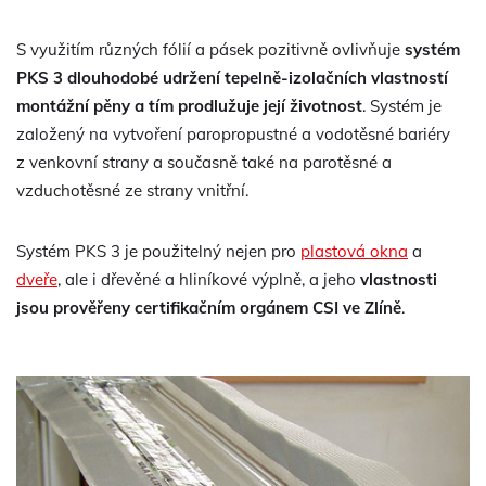
S využitím různých fólií a pásek pozitivně ovlivňuje
systém
PKS 3 dlouhodobé udržení tepelně-izolačních vlastností
montážní pěny a tím prodlužuje její životnost
. Systém je
založený na vytvoření paropropustné a vodotěsné bariéry
z venkovní strany a současně také na parotěsné a
vzduchotěsné ze strany vnitřní.
Systém PKS 3 je použitelný nejen pro
plastová okna
a
dveře
, ale i dřevěné a hliníkové výplně, a jeho
vlastnosti
jsou prověřeny certifikačním orgánem CSI ve Zlíně
.