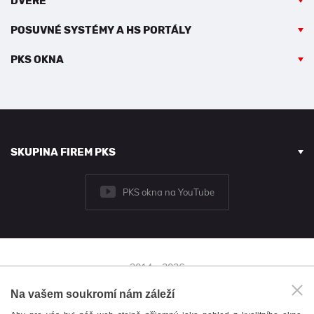
DVEŘE
POSUVNÉ SYSTÉMY A HS PORTÁLY
PKS OKNA
SKUPINA FIREM PKS
PKS okna na YouTube
2014 - 2026
© PKS okna a.s.
Na vašem soukromí nám záleží
Brněnská 126/38,