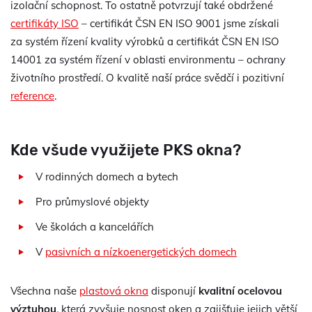
izolační schopnost. To ostatně potvrzují také obdržené
certifikáty ISO
– certifikát ČSN EN ISO 9001 jsme získali
za systém řízení kvality výrobků a certifikát ČSN EN ISO
14001 za systém řízení v oblasti environmentu – ochrany
životního prostředí. O kvalitě naší práce svědčí i pozitivní
reference
.
Kde všude využijete PKS okna?
V rodinných domech a bytech
Pro průmyslové objekty
Ve školách a kancelářích
V
pasivních a nízkoenergetických domech
Všechna naše
plastová okna
disponují
kvalitní ocelovou
výztuhou
, která zvyšuje nosnost oken a zajišťuje jejich větší