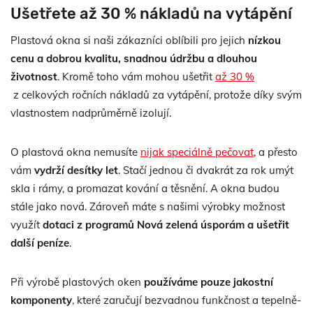
Ušetřete až 30 % nákladů na vytápění
Plastová okna si naši zákazníci oblíbili pro jejich
nízkou
cenu a dobrou kvalitu, snadnou údržbu a dlouhou
životnost
. Kromě toho vám mohou ušetřit
až 30 %
z celkových ročních nákladů za vytápění, protože díky svým
vlastnostem nadprůměrně izolují.
O plastová okna nemusíte
nijak speciálně pečovat
, a přesto
vám
vydrží desítky let
. Stačí jednou či dvakrát za rok umýt
skla i rámy, a promazat kování a těsnění. A okna budou
stále jako nová. Zároveň máte s našimi výrobky možnost
využít
dotaci z programů Nová zelená úsporám a ušetřit
další peníze
.
Při výrobě plastových oken
používáme pouze jakostní
komponenty
, které zaručují bezvadnou funkčnost a tepelně-