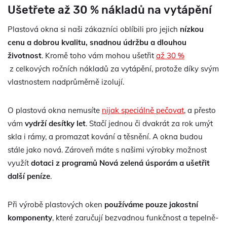
Ušetřete až 30 % nákladů na vytápění
Plastová okna si naši zákazníci oblíbili pro jejich
nízkou
cenu a dobrou kvalitu, snadnou údržbu a dlouhou
životnost
. Kromě toho vám mohou ušetřit
až 30 %
z celkových ročních nákladů za vytápění, protože díky svým
vlastnostem nadprůměrně izolují.
O plastová okna nemusíte
nijak speciálně pečovat
, a přesto
vám
vydrží desítky let
. Stačí jednou či dvakrát za rok umýt
skla i rámy, a promazat kování a těsnění. A okna budou
stále jako nová. Zároveň máte s našimi výrobky možnost
využít
dotaci z programů Nová zelená úsporám a ušetřit
další peníze
.
Při výrobě plastových oken
používáme pouze jakostní
komponenty
, které zaručují bezvadnou funkčnost a tepelně-