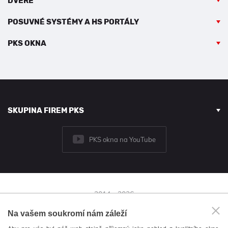
DVEŘE
POSUVNÉ SYSTÉMY A HS PORTÁLY
PKS OKNA
SKUPINA FIREM PKS
PKS okna na YouTube
2014 - 2026
© PKS okna a.s.
Na vašem soukromí nám záleží
Brněnská 126/38,