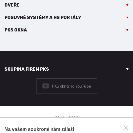
DVEŘE
POSUVNÉ SYSTÉMY A HS PORTÁLY
PKS OKNA
SKUPINA FIREM PKS
PKS okna na YouTube
2014 - 2026
© PKS okna a.s.
Na vašem soukromí nám záleží
Brněnská 126/38,