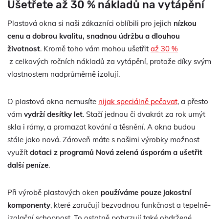
Ušetřete až 30 % nákladů na vytápění
Plastová okna si naši zákazníci oblíbili pro jejich
nízkou
cenu a dobrou kvalitu, snadnou údržbu a dlouhou
životnost
. Kromě toho vám mohou ušetřit
až 30 %
z celkových ročních nákladů za vytápění, protože díky svým
vlastnostem nadprůměrně izolují.
O plastová okna nemusíte
nijak speciálně pečovat
, a přesto
vám
vydrží desítky let
. Stačí jednou či dvakrát za rok umýt
skla i rámy, a promazat kování a těsnění. A okna budou
stále jako nová. Zároveň máte s našimi výrobky možnost
využít
dotaci z programů Nová zelená úsporám a ušetřit
další peníze
.
Při výrobě plastových oken
používáme pouze jakostní
komponenty
, které zaručují bezvadnou funkčnost a tepelně-
izolační schopnost. To ostatně potvrzují také obdržené