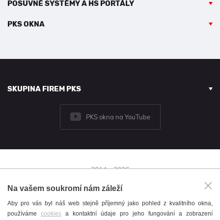
POSUVNÉ SYSTÉMY A HS PORTÁLY
PKS OKNA
SKUPINA FIREM PKS
PKS okna na YouTube
2014 - 2026
© PKS okna a.s.
Na vašem soukromí nám záleží
Brněnská 126/38,
Aby pro vás byl náš web stejně příjemný jako pohled z kvalitního okna,
591 01 Žďár nad Sázavou
používáme
cookies
a kontaktní údaje pro jeho fungování a zobrazení
+420 566 697 301