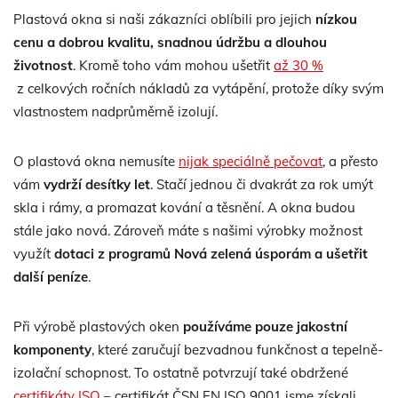
Plastová okna si naši zákazníci oblíbili pro jejich
nízkou
cenu a dobrou kvalitu, snadnou údržbu a dlouhou
životnost
. Kromě toho vám mohou ušetřit
až 30 %
z celkových ročních nákladů za vytápění, protože díky svým
vlastnostem nadprůměrně izolují.
O plastová okna nemusíte
nijak speciálně pečovat
, a přesto
vám
vydrží desítky let
. Stačí jednou či dvakrát za rok umýt
skla i rámy, a promazat kování a těsnění. A okna budou
stále jako nová. Zároveň máte s našimi výrobky možnost
využít
dotaci z programů Nová zelená úsporám a ušetřit
další peníze
.
Při výrobě plastových oken
používáme pouze jakostní
komponenty
, které zaručují bezvadnou funkčnost a tepelně-
izolační schopnost. To ostatně potvrzují také obdržené
certifikáty ISO
– certifikát ČSN EN ISO 9001 jsme získali