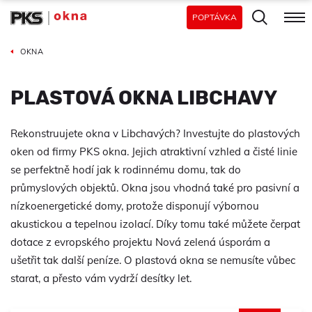
POPTÁVKA
OKNA
PLASTOVÁ OKNA LIBCHAVY
Rekonstruujete okna v Libchavých? Investujte do plastových
oken od firmy PKS okna. Jejich atraktivní vzhled a čisté linie
se perfektně hodí jak k rodinnému domu, tak do
průmyslových objektů. Okna jsou vhodná také pro pasivní a
nízkoenergetické domy, protože disponují výbornou
akustickou a tepelnou izolací. Díky tomu také můžete čerpat
dotace z evropského projektu Nová zelená úsporám a
ušetřit tak další peníze. O plastová okna se nemusíte vůbec
starat, a přesto vám vydrží desítky let.