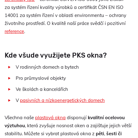
za systém řízení kvality výrobků a certifikát ČSN EN ISO
14001 za systém řízení v oblasti environmentu – ochrany
životního prostředí. O kvalitě naší práce svědčí i pozitivní
reference
.
Kde všude využijete PKS okna?
V rodinných domech a bytech
Pro průmyslové objekty
Ve školách a kancelářích
V
pasivních a nízkoenergetických domech
Všechna naše
plastová okna
disponují
kvalitní ocelovou
výztuhou
, která zvyšuje nosnost oken a zajišťuje jejich větší
stabilitu. Můžete si vybrat plastová okna z
pěti
,
šesti či