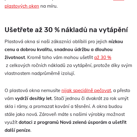
plastových oken
na míru.
Ušetřete až 30 % nákladů na vytápění
Plastová okna si naši zákazníci oblíbili pro jejich
nízkou
cenu a dobrou kvalitu, snadnou údržbu a dlouhou
životnost
. Kromě toho vám mohou ušetřit
až 30 %
z celkových ročních nákladů za vytápění, protože díky svým
vlastnostem nadprůměrně izolují.
O plastová okna nemusíte
nijak speciálně pečovat
, a přesto
vám
vydrží desítky let
. Stačí jednou či dvakrát za rok umýt
skla i rámy, a promazat kování a těsnění. A okna budou
stále jako nová. Zároveň máte s našimi výrobky možnost
využít
dotaci z programů Nová zelená úsporám a ušetřit
další peníze
.