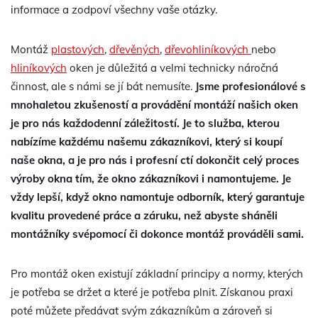
informace a zodpoví všechny vaše otázky.
Montáž
plastových
,
dřevěných
,
dřevohliníkových
nebo
hliníkových
oken je důležitá a velmi technicky náročná
činnost, ale s námi se jí bát nemusíte.
Jsme profesionálové s
mnohaletou zkušeností a provádění montáží našich oken
je pro nás každodenní záležitostí. Je to služba, kterou
nabízíme každému našemu zákazníkovi, který si koupí
naše okna, a je pro nás i profesní ctí dokončit celý proces
výroby okna tím, že okno zákazníkovi i namontujeme. Je
vždy lepší, když okno namontuje odborník, který garantuje
kvalitu provedené práce a záruku, než abyste sháněli
montážníky svépomocí či dokonce montáž prováděli sami.
Pro montáž oken existují základní principy a normy, kterých
je potřeba se držet a které je potřeba plnit. Získanou praxi
poté můžete předávat svým zákazníkům a zároveň si