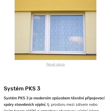
Nové okno
Systém PKS 3
Systém PKS 3 je moderním způsobem těsnění připojovací
spáry stavebních výplní
, tj. prostoru mezi zdivem nebo
jiným typem pláště a samotnou otvorovou výplní (okna,