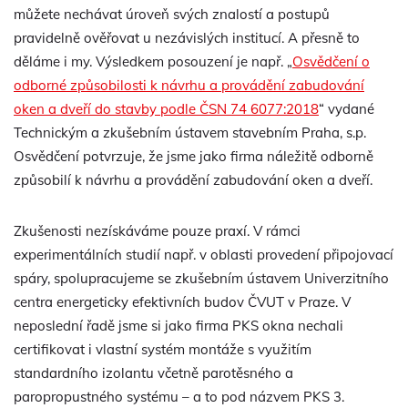
můžete nechávat úroveň svých znalostí a postupů
pravidelně ověřovat u nezávislých institucí. A přesně to
děláme i my. Výsledkem posouzení je např. „
Osvědčení o
odborné způsobilosti k návrhu a provádění zabudování
oken a dveří do stavby podle ČSN 74 6077:2018
“ vydané
Technickým a zkušebním ústavem stavebním Praha, s.p.
Osvědčení potvrzuje, že jsme jako firma náležitě odborně
způsobilí k návrhu a provádění zabudování oken a dveří.
Zkušenosti nezískáváme pouze praxí. V rámci
experimentálních studií např. v oblasti provedení připojovací
spáry, spolupracujeme se zkušebním ústavem Univerzitního
centra energeticky efektivních budov ČVUT v Praze. V
neposlední řadě jsme si jako firma PKS okna nechali
certifikovat i vlastní systém montáže s využitím
standardního izolantu včetně parotěsného a
paropropustného systému – a to pod názvem PKS 3.