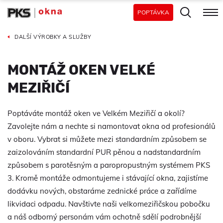
POPTÁVKA
DALŠÍ VÝROBKY A SLUŽBY
MONTÁŽ OKEN VELKÉ
MEZIŘIČÍ
Poptáváte montáž oken ve Velkém Meziřičí a okolí?
Zavolejte nám a nechte si namontovat okna od profesionálů
v oboru. Vybrat si můžete mezi standardním způsobem se
zaizolováním standardní PUR pěnou a nadstandardním
způsobem s parotěsným a paropropustným systémem PKS
3. Kromě montáže odmontujeme i stávající okna, zajistíme
dodávku nových, obstaráme zednické práce a zařídíme
likvidaci odpadu. Navštivte naši velkomeziřičskou pobočku
a náš odborný personám vám ochotně sdělí podrobnější