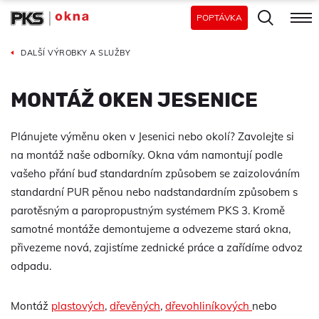
POPTÁVKA
DALŠÍ VÝROBKY A SLUŽBY
MONTÁŽ OKEN JESENICE
Plánujete výměnu oken v Jesenici nebo okolí? Zavolejte si
na montáž naše odborníky. Okna vám namontují podle
vašeho přání buď standardním způsobem se zaizolováním
standardní PUR pěnou nebo nadstandardním způsobem s
parotěsným a paropropustným systémem PKS 3. Kromě
samotné montáže demontujeme a odvezeme stará okna,
přivezeme nová, zajistíme zednické práce a zařídíme odvoz
odpadu.
Montáž
plastových
,
dřevěných
,
dřevohliníkových
nebo