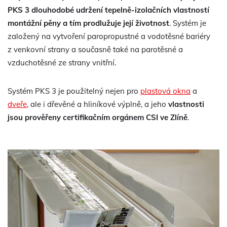
PKS 3 dlouhodobé udržení tepelně-izolačních vlastností
montážní pěny a tím prodlužuje její životnost
. Systém je
založený na vytvoření paropropustné a vodotěsné bariéry
z venkovní strany a současně také na parotěsné a
vzduchotěsné ze strany vnitřní.
Systém PKS 3 je použitelný nejen pro
plastová okna
a
dveře
, ale i dřevěné a hliníkové výplně, a jeho
vlastnosti
jsou prověřeny certifikačním orgánem CSI ve Zlíně
.