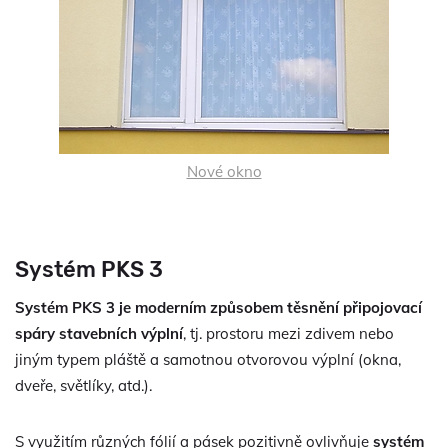
Nové okno
Systém PKS 3
Systém PKS 3 je moderním způsobem těsnění připojovací
spáry stavebních výplní
, tj. prostoru mezi zdivem nebo
jiným typem pláště a samotnou otvorovou výplní (okna,
dveře, světlíky, atd.).
S využitím různých fólií a pásek pozitivně ovlivňuje
systém