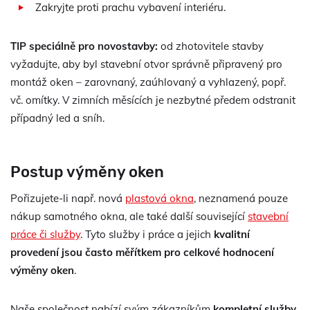
Zakryjte proti prachu vybavení interiéru.
TIP speciálně pro novostavby:
od zhotovitele stavby
vyžadujte, aby byl stavební otvor správně připravený pro
montáž oken – zarovnaný, zaúhlovaný a vyhlazený, popř.
vč. omítky. V zimních měsících je nezbytné předem odstranit
případný led a sníh.
Postup výměny oken
Pořizujete-li např. nová
plastová okna
, neznamená pouze
nákup samotného okna, ale také další související
stavební
práce či služby
. Tyto služby i práce a jejich
kvalitní
provedení jsou často měřítkem pro celkové hodnocení
výměny oken
.
Naše společnost nabízí svým zákazníkům
kompletní služby