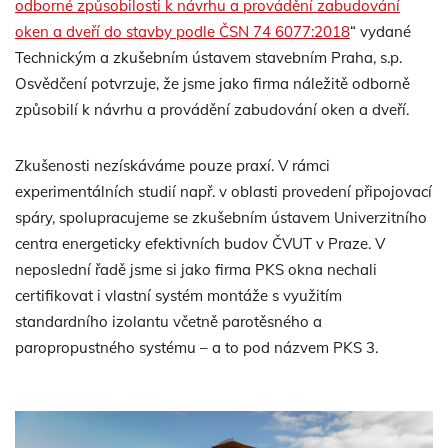
odborné způsobilosti k návrhu a provádění zabudování
oken a dveří do stavby podle ČSN 74 6077:2018
“ vydané
Technickým a zkušebním ústavem stavebním Praha, s.p.
Osvědčení potvrzuje, že jsme jako firma náležitě odborně
způsobilí k návrhu a provádění zabudování oken a dveří.
Zkušenosti nezískáváme pouze praxí. V rámci
experimentálních studií např. v oblasti provedení připojovací
spáry, spolupracujeme se zkušebním ústavem Univerzitního
centra energeticky efektivních budov ČVUT v Praze. V
neposlední řadě jsme si jako firma PKS okna nechali
certifikovat i vlastní systém montáže s využitím
standardního izolantu včetně parotěsného a
paropropustného systému – a to pod názvem PKS 3.