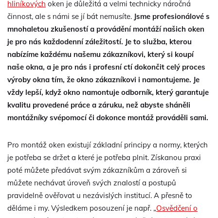
hliníkových
oken je důležitá a velmi technicky náročná
činnost, ale s námi se jí bát nemusíte.
Jsme profesionálové s
mnohaletou zkušeností a provádění montáží našich oken
je pro nás každodenní záležitostí. Je to služba, kterou
nabízíme každému našemu zákazníkovi, který si koupí
naše okna, a je pro nás i profesní ctí dokončit celý proces
výroby okna tím, že okno zákazníkovi i namontujeme. Je
vždy lepší, když okno namontuje odborník, který garantuje
kvalitu provedené práce a záruku, než abyste sháněli
montážníky svépomocí či dokonce montáž prováděli sami.
Pro montáž oken existují základní principy a normy, kterých
je potřeba se držet a které je potřeba plnit. Získanou praxi
poté můžete předávat svým zákazníkům a zároveň si
můžete nechávat úroveň svých znalostí a postupů
pravidelně ověřovat u nezávislých institucí. A přesně to
děláme i my. Výsledkem posouzení je např. „
Osvědčení o