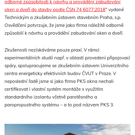
odborné způsobilosti k návrhu a provádění zabudování
oken a dveří do stavby podle ČSN 74 6077:2018
“ vydané
Technickým a zkušebním ústavem stavebním Praha, s.p.
Osvědčení potvrzuje, že jsme jako firma náležitě odborně
způsobilí k návrhu a provádění zabudování oken a dveří.
Zkušenosti nezískáváme pouze praxí. V rámci
experimentálních studií např. v oblasti provedení připojovací
spáry, spolupracujeme se zkušebním ústavem Univerzitního
centra energeticky efektivních budov ČVUT v Praze. V
neposlední řadě jsme si jako firma PKS okna nechali
certifikovat i vlastní systém montáže s využitím
standardního izolantu včetně parotěsného a
paropropustného systému – a to pod názvem PKS 3.