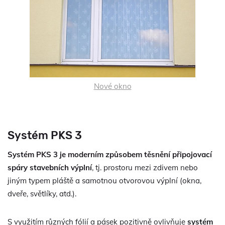
Nové okno
Systém PKS 3
Systém PKS 3 je moderním způsobem těsnění připojovací
spáry stavebních výplní
, tj. prostoru mezi zdivem nebo
jiným typem pláště a samotnou otvorovou výplní (okna,
dveře, světlíky, atd.).
S využitím různých fólií a pásek pozitivně ovlivňuje
systém