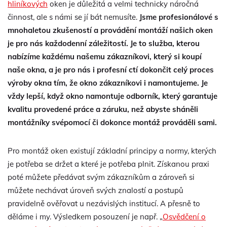
hliníkových
oken je důležitá a velmi technicky náročná
činnost, ale s námi se jí bát nemusíte.
Jsme profesionálové s
mnohaletou zkušeností a provádění montáží našich oken
je pro nás každodenní záležitostí. Je to služba, kterou
nabízíme každému našemu zákazníkovi, který si koupí
naše okna, a je pro nás i profesní ctí dokončit celý proces
výroby okna tím, že okno zákazníkovi i namontujeme. Je
vždy lepší, když okno namontuje odborník, který garantuje
kvalitu provedené práce a záruku, než abyste sháněli
montážníky svépomocí či dokonce montáž prováděli sami.
Pro montáž oken existují základní principy a normy, kterých
je potřeba se držet a které je potřeba plnit. Získanou praxi
poté můžete předávat svým zákazníkům a zároveň si
můžete nechávat úroveň svých znalostí a postupů
pravidelně ověřovat u nezávislých institucí. A přesně to
děláme i my. Výsledkem posouzení je např. „
Osvědčení o