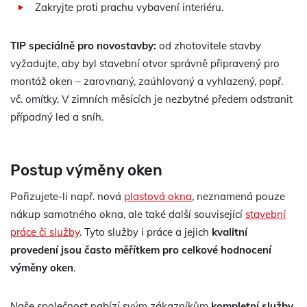
Zakryjte proti prachu vybavení interiéru.
TIP speciálně pro novostavby:
od zhotovitele stavby
vyžadujte, aby byl stavební otvor správně připravený pro
montáž oken – zarovnaný, zaúhlovaný a vyhlazený, popř.
vč. omítky. V zimních měsících je nezbytné předem odstranit
případný led a sníh.
Postup výměny oken
Pořizujete-li např. nová
plastová okna
, neznamená pouze
nákup samotného okna, ale také další související
stavební
práce či služby
. Tyto služby i práce a jejich
kvalitní
provedení jsou často měřítkem pro celkové hodnocení
výměny oken
.
Naše společnost nabízí svým zákazníkům
kompletní služby