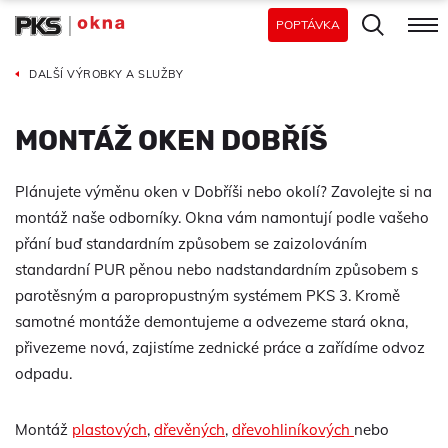
POPTÁVKA
DALŠÍ VÝROBKY A SLUŽBY
MONTÁŽ OKEN DOBŘÍŠ
Plánujete výměnu oken v Dobříši nebo okolí? Zavolejte si na
montáž naše odborníky. Okna vám namontují podle vašeho
přání buď standardním způsobem se zaizolováním
standardní PUR pěnou nebo nadstandardním způsobem s
parotěsným a paropropustným systémem PKS 3. Kromě
samotné montáže demontujeme a odvezeme stará okna,
přivezeme nová, zajistíme zednické práce a zařídíme odvoz
odpadu.
Montáž
plastových
,
dřevěných
,
dřevohliníkových
nebo