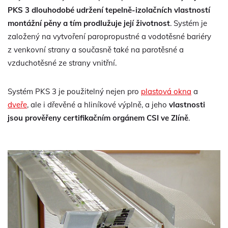
PKS 3 dlouhodobé udržení tepelně-izolačních vlastností
montážní pěny a tím prodlužuje její životnost
. Systém je
založený na vytvoření paropropustné a vodotěsné bariéry
z venkovní strany a současně také na parotěsné a
vzduchotěsné ze strany vnitřní.
Systém PKS 3 je použitelný nejen pro
plastová okna
a
dveře
, ale i dřevěné a hliníkové výplně, a jeho
vlastnosti
jsou prověřeny certifikačním orgánem CSI ve Zlíně
.