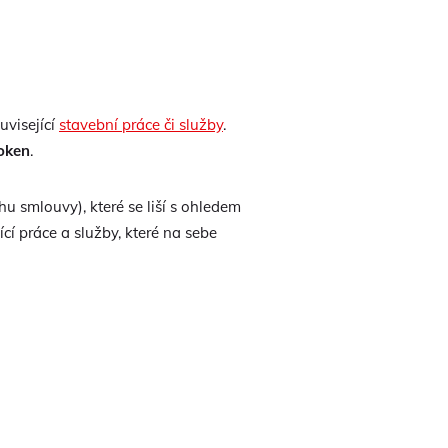
uvisející
stavební práce či služby
.
 oken
.
hu smlouvy), které se liší s ohledem
í práce a služby, které na sebe