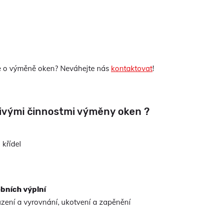
ce o výměně oken? Neváhejte nás
kontaktovat
!
livými činnostmi výměny oken ?
 křídel
bních výplní
zení a vyrovnání, ukotvení a zapěnění