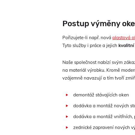
Postup výměny ok
Pořizujete-li např. nová
plastová 
Tyto služby i práce a jejich
kvalitn
Naše společnost nabízí svým zák
na materiál výrobku. Kromě modern
vzájemně navazují a tím tvoří zm
demontáž stávajících oken
dodávka a montáž nových sta
dodávka a montáž vnitřních, p
zednické zapravení nových vý