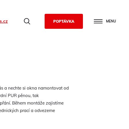
s.cz
Hledat
POPTÁVKA
MENU
nás a nechte si okna namontovat od
dní PUR pěnou, tak
přání. Během montáže zajistíme
zednických prací a odvezeme