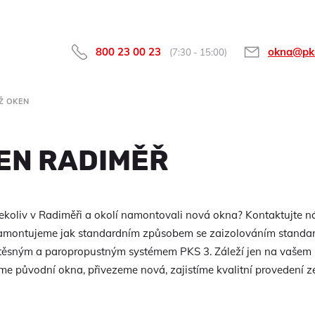
800 23 00 23
okna@pk
(7:30 - 15:00)
Ž OKEN
EN RADIMĚŘ
dekoliv v Radiměři a okolí namontovali nová okna? Kontaktujte 
namontujeme jak standardním způsobem se zaizolováním standar
ěsným a paropropustným systémem PKS 3. Záleží jen na vašem 
eme původní okna, přivezeme nová, zajistíme kvalitní provedení 