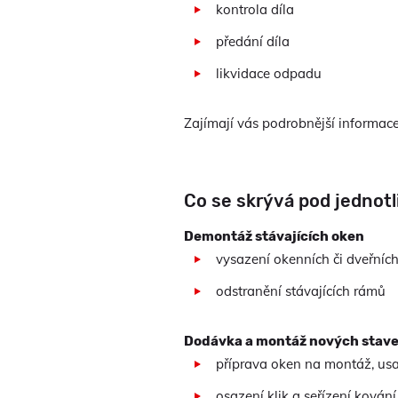
kontrola díla
předání díla
likvidace odpadu
Zajímají vás podrobnější informa
Co se skrývá pod jednot
Demontáž stávajících oken
vysazení okenních či dveřních
odstranění stávajících rámů
Dodávka a montáž nových stave
příprava oken na montáž, usa
osazení klik a seřízení kování