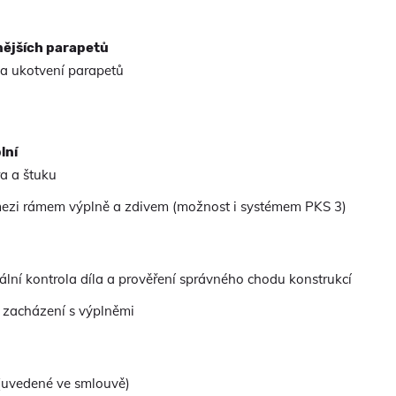
nějších parapetů
 a ukotvení parapetů
lní
ra a štuku
mezi rámem výplně a zdivem (možnost i systémem PKS 3)
ální kontrola díla a prověření správného chodu konstrukcí
 zacházení s výplněmi
 (uvedené ve smlouvě)