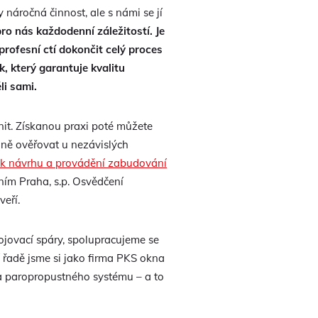
 náročná činnost, ale s námi se jí
o nás každodenní záležitostí. Je
profesní ctí dokončit celý proces
, který garantuje kvalitu
i sami.
lnit. Získanou praxi poté můžete
ně ověřovat u nezávislých
 k návrhu a provádění zabudování
ím Praha, s.p. Osvědčení
eří.
ojovací spáry, spolupracujeme se
 řadě jsme si jako firma PKS okna
 a paropropustného systému – a to