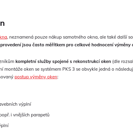
en
okna
, neznamená pouze nákup samotného okna, ale také další so
í provedení jsou často měřítkem pro celkové hodnocení výměny
azníkům
kompletní služby spojené s rekonstrukcí oken
(dle rozsa
í montáže oken se systémem PKS 3 se obvykle jedná o následujíc
iňovaný
postup výměny oken
:
vebních výplní
opř. i vnějších parapetů
plní