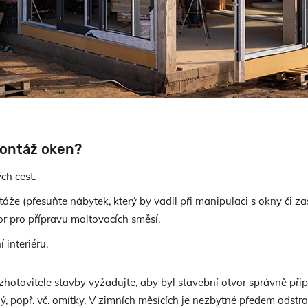
 montáž oken?
ch cest.
táže (přesuňte nábytek, který by vadil při manipulaci s okny či z
stor pro přípravu maltovacích směsí.
 interiéru.
zhotovitele stavby vyžadujte, aby byl stavební otvor správně př
 popř. vč. omítky. V zimních měsících je nezbytné předem odstran