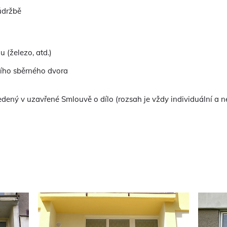
údržbě
u (železo, atd.)
šího sběrného dvora
edený v uzavřené Smlouvě o dílo (rozsah je vždy individuální a