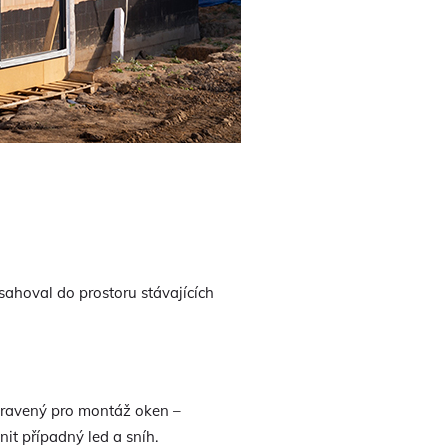
asahoval do prostoru stávajících
ipravený pro montáž oken –
it případný led a sníh.