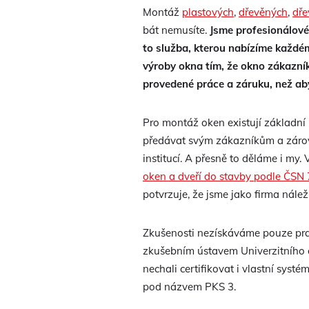
Montáž
plastových
,
dřevěných
,
dře
bát nemusíte.
Jsme profesionálové
to služba, kterou nabízíme každém
výroby okna tím, že okno zákazník
provedené práce a záruku, než ab
Pro montáž oken existují základní p
předávat svým zákazníkům a zárov
institucí. A přesně to děláme i my.
oken a dveří do stavby podle ČSN
potvrzuje, že jsme jako firma nále
Zkušenosti nezískáváme pouze praxí
zkušebním ústavem Univerzitního c
nechali certifikovat i vlastní sys
pod názvem PKS 3.