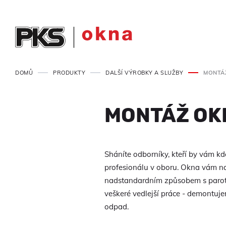
DOMŮ
PRODUKTY
DALŠÍ VÝROBKY A SLUŽBY
MONTÁ
MONTÁŽ OK
Sháníte odborníky, kteří by vám k
profesionálu v oboru. Okna vám 
nadstandardním způsobem s parot
veškeré vedlejší práce - demontuj
odpad.