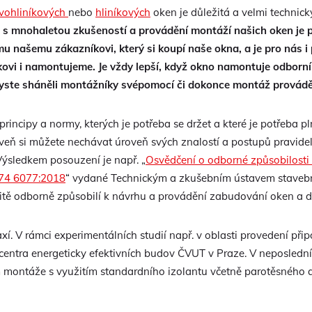
vohliníkových
nebo
hliníkových
oken je důležitá a velmi technicky
 s mnohaletou zkušeností a provádění montáží našich oken je pr
u našemu zákazníkovi, který si koupí naše okna, a je pro nás i 
ovi i namontujeme. Je vždy lepší, když okno namontuje odborník
yste sháněli montážníky svépomocí či dokonce montáž prováděl
rincipy a normy, kterých je potřeba se držet a které je potřeba p
eň si můžete nechávat úroveň svých znalostí a postupů pravidel
 Výsledkem posouzení je např. „
Osvědčení o odborné způsobilosti
 74 6077:2018
“ vydané Technickým a zkušebním ústavem stavebn
žitě odborně způsobilí k návrhu a provádění zabudování oken a dv
. V rámci experimentálních studií např. v oblasti provedení přip
entra energeticky efektivních budov ČVUT v Praze. V neposlední
tém montáže s využitím standardního izolantu včetně parotěsného