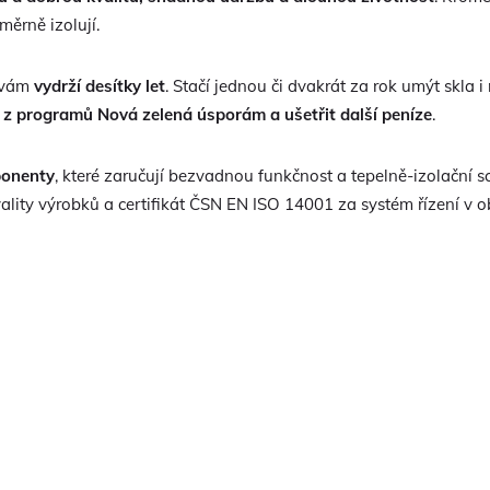
ěrně izolují.
o vám
vydrží desítky let
. Stačí jednou či dvakrát za rok umýt skla 
 z programů Nová zelená úsporám a ušetřit další peníze
.
ponenty
, které zaručují bezvadnou funkčnost a tepelně-izolační 
vality výrobků a certifikát ČSN EN ISO 14001 za systém řízení v o