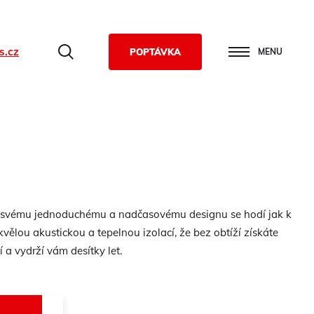
s.cz
Hledat
POPTÁVKA
MENU
íky svému jednoduchému a nadčasovému designu se hodí jak k
ělou akustickou a tepelnou izolací, že bez obtíží získáte
a vydrží vám desítky let.