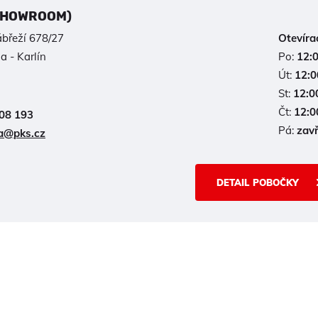
SHOWROOM)
břeží 678/27
Otevíra
a - Karlín
Po:
12:
Út:
12:0
St:
12:0
Čt:
12:0
08 193
Pá:
zav
a@pks.cz
DETAIL POBOČKY