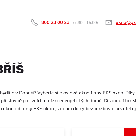
800 23 00 23
okna@pk
(7:30 - 15:00)
BŘÍŠ
bydlíte v Dobříši? Vyberte si plastová okna firmy PKS okna. D
při stavbě pasivních a nízkoenergetických domů. Disponují tak skv
 okna od firmy PKS okna jsou prakticky bezúdržbová, nezatékají 