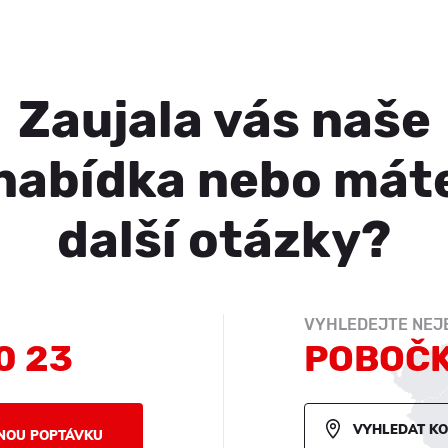
Zaujala vás naše
nabídka nebo mát
další otázky?
VYHLEDEJTE NEJB
0 23
POBOČ
VYHLEDAT K
NOU POPTÁVKU