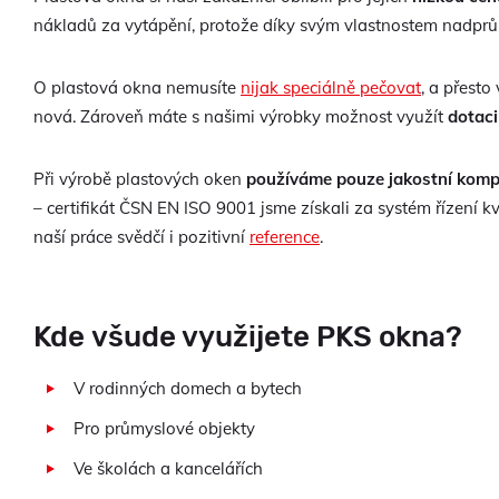
nákladů za vytápění, protože díky svým vlastnostem nadprům
O plastová okna nemusíte
nijak speciálně pečovat
, a přest
nová. Zároveň máte s našimi výrobky možnost využít
dotaci
Při výrobě plastových oken
používáme pouze jakostní kom
– certifikát ČSN EN ISO 9001 jsme získali za systém řízení k
naší práce svědčí i pozitivní
reference
.
Kde všude využijete PKS okna?
V rodinných domech a bytech
Pro průmyslové objekty
Ve školách a kancelářích