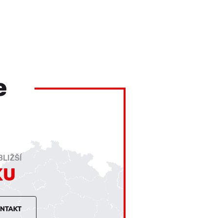
e
LIŽŠÍ
KU
ONTAKT