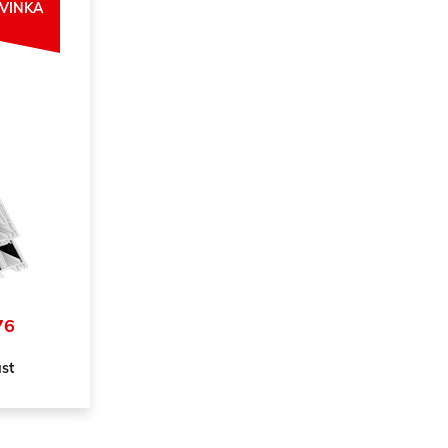
VINKA
76
ast