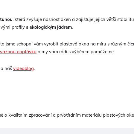
ztuhou
, která zvyšuje nosnost oken a zajišťuje jejich větší stabil
ovými profily
s ekologickým jádrem
.
to jsme schopní vám vyrobit plastová okna na míru s různým čle
ávaznou poptávku
a my vám rádi s výběrem pomůžeme.
 na náš
videoblog
.
 se o kvalitním zpracování a prvotřídním materiálu plastových ok