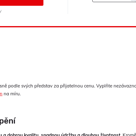
y
přesně podle svých představ za přijatelnou cenu. Vyplňte nezáv
en
na míru.
pění
u a dobrou kvalitu, snadnou údržbu a dlouhou životnost
. Krom