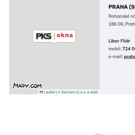
PRAHA (
Rohanské ná
186 00, Prah
Libor Flídr
mobil:
724 0
e-mail:
prah
Leaflet
|
© Seznam.cz a.s. a další