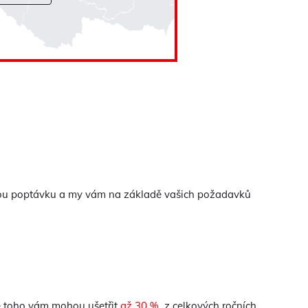
aznou poptávku a my vám na základě vašich požadavků
ě toho vám mohou ušetřit
až 30 %
z celkových ročních