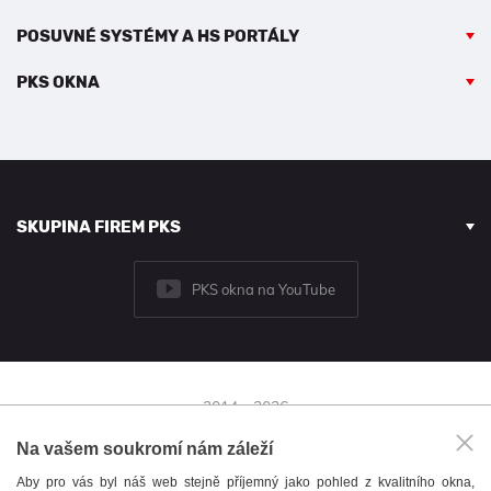
POSUVNÉ SYSTÉMY A HS PORTÁLY
PKS OKNA
SKUPINA FIREM PKS
PKS okna na YouTube
2014 - 2026
© PKS okna a.s.
Na vašem soukromí nám záleží
Brněnská 126/38,
Aby pro vás byl náš web stejně příjemný jako pohled z kvalitního okna,
591 01 Žďár nad Sázavou