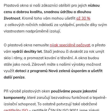
Plastová okna si naši zákazníci oblíbili pro jejich
nízkou
cenu a dobrou kvalitu, snadnou údržbu a dlouhou
životnost
. Kromě toho vám mohou ušetřit
až 30 %
z celkových ročních nákladů za vytápění, protože díky svým
vlastnostem nadprůměrně izolují.
O plastová okna nemusíte
nijak speciálně pečovat
, a přesto
vám
vydrží desítky let
. Stačí jednou či dvakrát za rok umýt
skla i rámy, a promazat kování a těsnění. A okna budou
stále jako nová. Zároveň máte s našimi výrobky možnost
využít
dotaci z programů Nová zelená úsporám a ušetřit
další peníze
.
Při výrobě plastových oken
používáme pouze jakostní
komponenty
, které zaručují bezvadnou funkčnost a tepelně-
izolační schopnost. To ostatně potvrzují také obdržené
certifikáty ISO
– certifikát ČSN EN ISO 9001 jsme získali