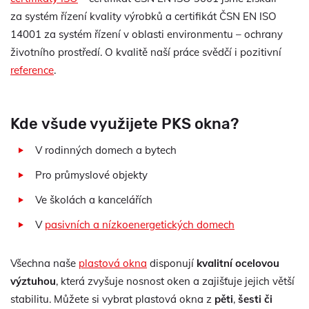
za systém řízení kvality výrobků a certifikát ČSN EN ISO
14001 za systém řízení v oblasti environmentu – ochrany
životního prostředí. O kvalitě naší práce svědčí i pozitivní
reference
.
Kde všude využijete PKS okna?
V rodinných domech a bytech
Pro průmyslové objekty
Ve školách a kancelářích
V
pasivních a nízkoenergetických domech
Všechna naše
plastová okna
disponují
kvalitní ocelovou
výztuhou
, která zvyšuje nosnost oken a zajišťuje jejich větší
stabilitu. Můžete si vybrat plastová okna z
pěti
,
šesti či