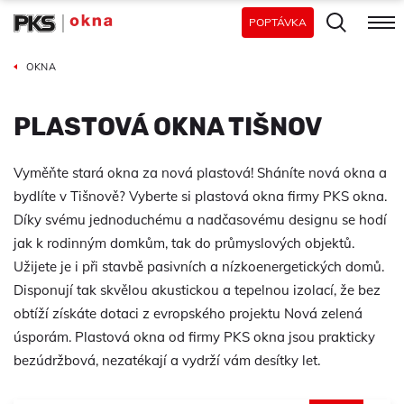
POPTÁVKA
OKNA
PLASTOVÁ OKNA TIŠNOV
Vyměňte stará okna za nová plastová! Sháníte nová okna a
bydlíte v Tišnově? Vyberte si plastová okna firmy PKS okna.
Díky svému jednoduchému a nadčasovému designu se hodí
jak k rodinným domkům, tak do průmyslových objektů.
Užijete je i při stavbě pasivních a nízkoenergetických domů.
Disponují tak skvělou akustickou a tepelnou izolací, že bez
obtíží získáte dotaci z evropského projektu Nová zelená
úsporám. Plastová okna od firmy PKS okna jsou prakticky
bezúdržbová, nezatékají a vydrží vám desítky let.