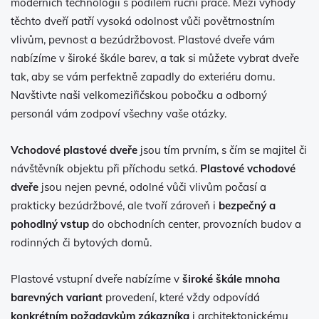
moderních technologií s podílem ruční práce. Mezi výhody
těchto dveří patří vysoká odolnost vůči povětrnostním
vlivům, pevnost a bezúdržbovost. Plastové dveře vám
nabízíme v široké škále barev, a tak si můžete vybrat dveře
tak, aby se vám perfektně zapadly do exteriéru domu.
Navštivte naši velkomeziřičskou pobočku a odborný
personál vám zodpoví všechny vaše otázky.
Vchodové plastové dveře
jsou tím prvním, s čím se majitel či
návštěvník objektu při příchodu setká.
Plastové vchodové
dveře
jsou nejen pevné, odolné vůči vlivům počasí a
prakticky bezúdržbové, ale tvoří zároveň i
bezpečný a
pohodlný vstup
do obchodních center, provozních budov a
rodinných či bytových domů.
Plastové vstupní dveře nabízíme v
široké škále mnoha
barevných variant
provedení, které vždy odpovídá
konkrétním požadavkům zákazníka
i architektonickému