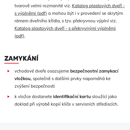
tvarově velmi rozmanité viz.
Katalog plastových dveří -
s výplněmi (pdf)
a mohou být i v provedení se skrytým
rámem dveřního křídla, s tzv. překryvnou výplní viz.
Katalog plastových dveří - s překryvnými výplněmi
(pdf)
.
ZAMYKÁNÍ
vchodové dveře osazujeme
bezpečnostní zamykací
vložkou,
společně s dalšími prvky napomáhá ke
zvýšení bezpečnosti
k vložce dostanete
identifikační kartu
sloužící jako
doklad při výrobě kopií klíče v servisních střediscích.