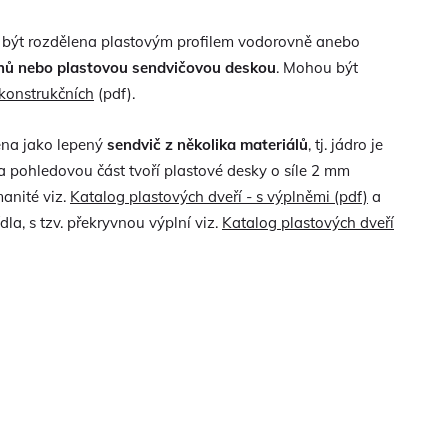
 být rozdělena plastovým profilem vodorovně anebo
hů nebo plastovou sendvičovou deskou
. Mohou být
 konstrukčních
(pdf).
ena jako lepený
sendvič z několika materiálů
, tj. jádro je
a pohledovou část tvoří plastové desky o síle 2 mm
anité viz.
Katalog plastových dveří - s výplněmi (pdf)
a
a, s tzv. překryvnou výplní viz.
Katalog plastových dveří