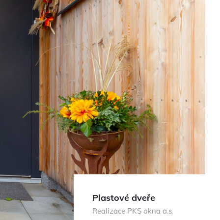
Plastové dveře
Realizace PKS okna a.s