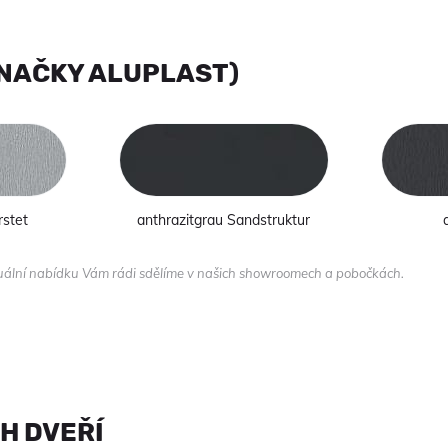
ZNAČKY ALUPLAST)
stet
anthrazitgrau Sandstruktur
tuální nabídku Vám rádi sdělíme v našich showroomech a pobočkách.
H DVEŘÍ