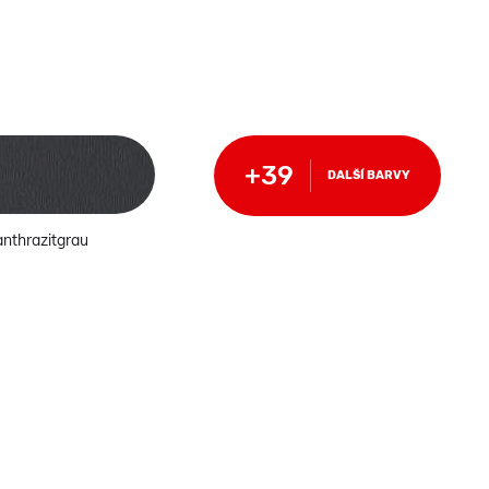
DALŠÍ BARVY
anthrazitgrau