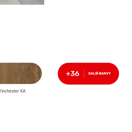
DALŠÍ BARVY
inchester XA