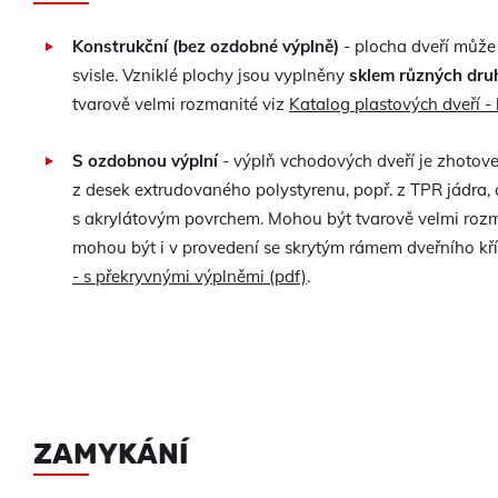
Konstrukční (bez ozdobné výplně)
- plocha dveří může
svisle. Vzniklé plochy jsou vyplněny
sklem různých dru
tvarově velmi rozmanité viz
Katalog plastových dveří -
S ozdobnou výplní
- výplň vchodových dveří je zhotov
z desek extrudovaného polystyrenu, popř. z TPR jádra, 
s akrylátovým povrchem. Mohou být tvarově velmi rozm
mohou být i v provedení se skrytým rámem dveřního křídl
- s překryvnými výplněmi (pdf)
.
ZAMYKÁNÍ