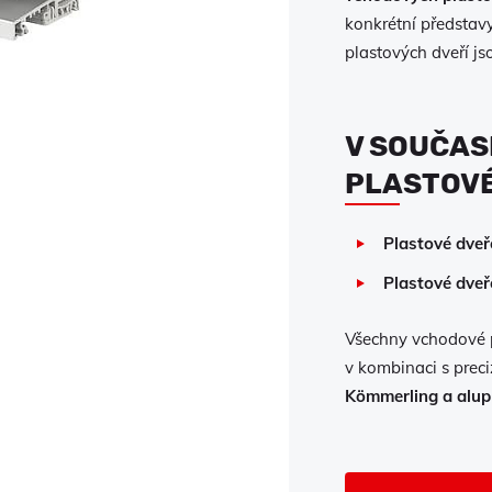
konkrétní představ
plastových dveří js
V SOUČAS
PLASTOVÉ
Plastové dveř
Plastové dveř
Všechny vchodové p
v kombinaci s preciz
Kömmerling a alup