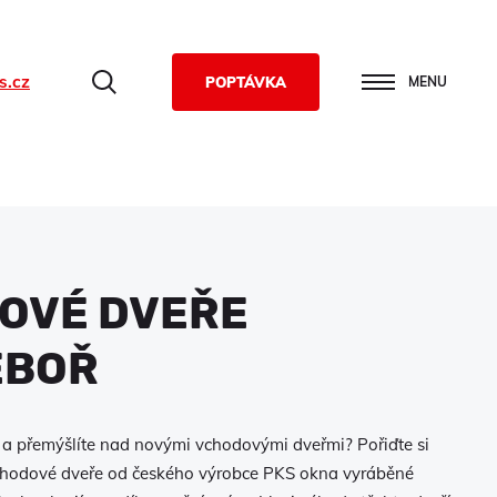
s.cz
Hledat
POPTÁVKA
MENU
OVÉ DVEŘE
ĚBOŘ
i a přemýšlíte nad novými vchodovými dveřmi? Pořiďte si
vchodové dveře od českého výrobce PKS okna vyráběné