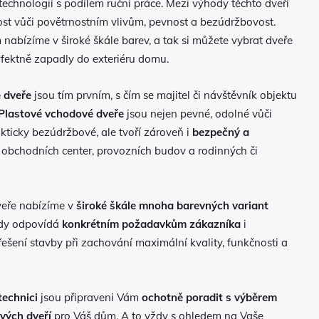
echnologií s podílem ruční práce. Mezi výhody těchto dveří
ost vůči povětrnostním vlivům, pevnost a bezúdržbovost.
nabízíme v široké škále barev, a tak si můžete vybrat dveře
rfektně zapadly do exteriéru domu.
 dveře
jsou tím prvním, s čím se majitel či návštěvník objektu
Plastové vchodové dveře
jsou nejen pevné, odolné vůči
kticky bezúdržbové, ale tvoří zároveň i
bezpečný a
obchodních center, provozních budov a rodinných či
veře nabízíme v
široké škále mnoha barevných variant
ždy odpovídá
konkrétním požadavkům zákazníka
i
ešení stavby při zachování maximální kvality, funkčnosti a
technici
jsou připraveni Vám
ochotně poradit s výběrem
vých dveří
pro Váš dům. A to vždy s ohledem na Vaše