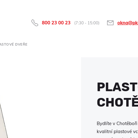
800 23 00 23
okna@pk
(7:30 - 15:00)
ASTOVÉ DVEŘE
PLAST
CHOT
Bydlíte v Chotěboř
kvalitní plastové 