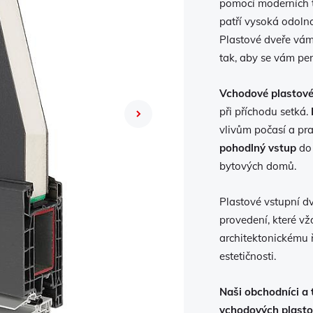
pomocí moderních t
patří vysoká odoln
Plastové dveře vám 
tak, aby se vám pe
Vchodové plastové
při příchodu setká.
Next
vlivům počasí a pra
pohodlný vstup
do 
bytových domů.
Plastové vstupní d
provedení, které v
architektonickému ř
estetičnosti.
Naši obchodníci a 
vchodových plasto