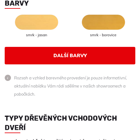
BARVY
smrk - jasan
smrk - borovice
DALŠÍ BARVY
Rozsah a vzhled barevného provedení je pouze informativní,
aktuální nabídku Vám rádi sdělíme v našich showroomech a
pobočkách.
TYPY DŘEVĚNÝCH VCHODOVÝCH
DVEŘÍ