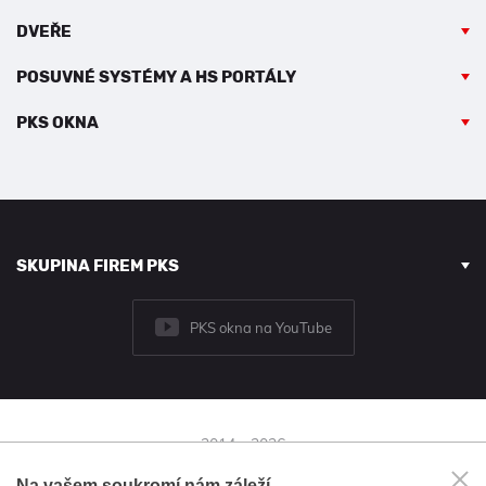
DVEŘE
POSUVNÉ SYSTÉMY A HS PORTÁLY
PKS OKNA
SKUPINA FIREM PKS
PKS okna na YouTube
2014 - 2026
© PKS okna a.s.
Na vašem soukromí nám záleží