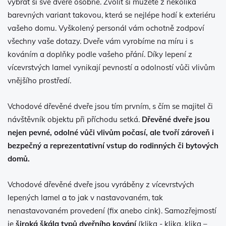
vybrat si své dveře osobně. Zvolit si můžete z několika
barevných variant takovou, která se nejlépe hodí k exteriéru
vašeho domu. Vyškolený personál vám ochotně zodpoví
všechny vaše dotazy. Dveře vám vyrobíme na míru i s
kováním a doplňky podle vašeho přání. Díky lepení z
vícevrstvých lamel vynikají pevností a odolností vůči vlivům
vnějšího prostředí.
Vchodové dřevěné dveře jsou tím prvním, s čím se majitel či
návštěvník objektu při příchodu setká.
Dřevěné dveře jsou
nejen pevné, odolné vůči vlivům počasí, ale tvoří zároveň i
bezpečný a reprezentativní vstup do rodinných či bytových
domů.
Vchodové dřevěné dveře jsou vyráběny z vícevrstvých
lepených lamel a to jak v nastavovaném, tak
nenastavovaném provedení (fix anebo cink). Samozřejmostí
je
široká škála typů dveřního kování
(klika - klika, klika –