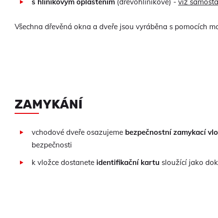
s hliníkovým opláštěním
(dřevohliníkové) -
viz samosta
Všechna dřevěná okna a dveře jsou vyráběna s pomocích mode
ZAMYKÁNÍ
vchodové dveře osazujeme
bezpečnostní zamykací vl
bezpečnosti
k vložce dostanete
identifikační kartu
sloužící jako dokl