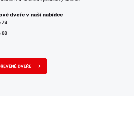
vé dveře v naší nabídce
e 78
e 88
DŘEVĚNÉ DVEŘE