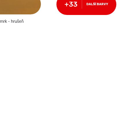
DALŠÍ BARVY
smrk - hrušeň