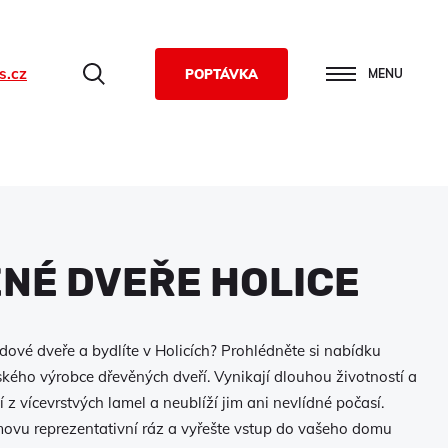
s.cz
Hledat
POPTÁVKA
MENU
NÉ DVEŘE HOLICE
ové dveře a bydlíte v Holicích? Prohlédněte si nabídku
ského výrobce dřevěných dveří. Vynikají dlouhou životností a
í z vícevrstvých lamel a neublíží jim ani nevlídné počasí.
vu reprezentativní ráz a vyřešte vstup do vašeho domu