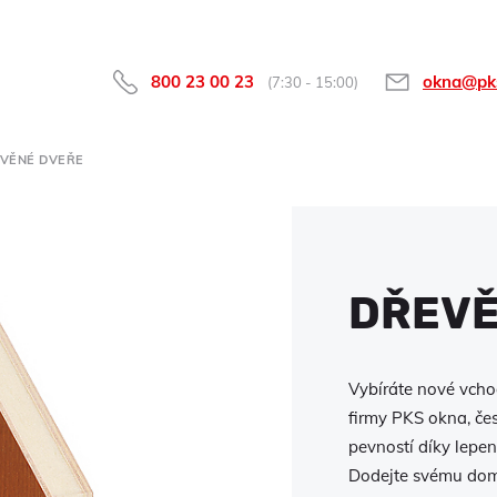
800 23 00 23
okna@pk
(7:30 - 15:00)
VĚNÉ DVEŘE
DŘEVĚ
Vybíráte nové vchod
firmy PKS okna, če
pevností díky lepen
Dodejte svému domo