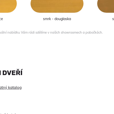
ce
smrk - douglaska
tuální nabídku Vám rádi sdělíme v našich showroomech a pobočkách.
 DVEŘÍ
atný katalog