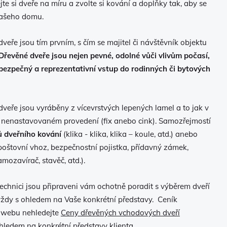
te si dveře na míru a zvolte si kování a doplňky tak, aby se
 vašeho domu.
eře jsou tím prvním, s čím se majitel či návštěvník objektu
Dřevěné dveře jsou nejen pevné, odolné vůči vlivům počasí,
i bezpečný a reprezentativní vstup do rodinných či bytových
veře jsou vyráběny z vícevrstvých lepených lamel a to jak v
nenastavovaném provedení (fix anebo cink). Samozřejmostí
ů dveřního kování
(klika - klika, klika – koule, atd.) anebo
poštovní vhoz, bezpečnostní pojistka, přídavný zámek,
amozavírač, stavěč, atd.).
echnici jsou připraveni vám ochotně poradit s výběrem dveří
vždy s ohledem na Vaše konkrétní představy. Ceník
a webu nehledejte
Ceny dřevěných vchodových dveří
hledem na konkrétní představy klienta.