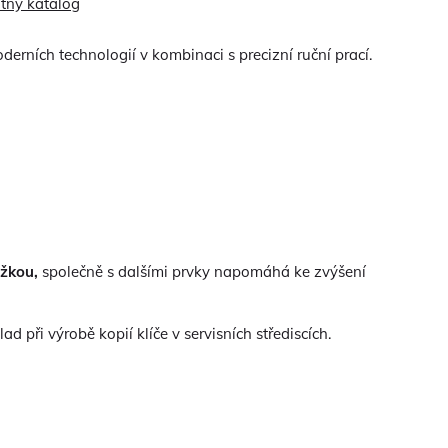
tný katalog
rních technologií v kombinaci s precizní ruční prací.
ožkou,
společně s dalšími prvky napomáhá ke zvýšení
ad při výrobě kopií klíče v servisních střediscích.