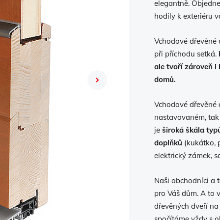
elegantně. Objednej
hodily k exteriéru
Vchodové dřevěné dv
při příchodu setká.
ale tvoří zároveň 
domů.
Next
Vchodové dřevěné d
nastavovaném, tak 
je
široká škála typ
doplňků
(kukátko, 
elektrický zámek, s
Naši obchodníci a t
pro Váš dům. A to 
dřevěných dveří n
spočítáme vždy s o