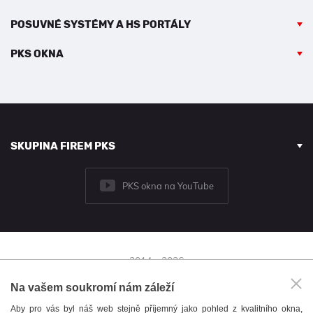
POSUVNÉ SYSTÉMY A HS PORTÁLY
PKS OKNA
SKUPINA FIREM PKS
PKS okna na YouTube
2014 - 2026
© PKS okna a.s.
Na vašem soukromí nám záleží
Brněnská 126/38,
Aby pro vás byl náš web stejně příjemný jako pohled z kvalitního okna,
591 01 Žďár nad Sázavou