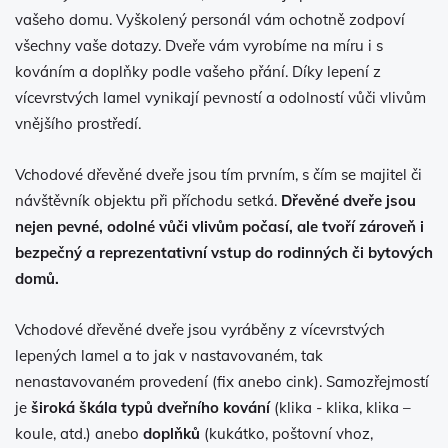
vašeho domu. Vyškolený personál vám ochotně zodpoví
všechny vaše dotazy. Dveře vám vyrobíme na míru i s
kováním a doplňky podle vašeho přání. Díky lepení z
vícevrstvých lamel vynikají pevností a odolností vůči vlivům
vnějšího prostředí.
Vchodové dřevěné dveře jsou tím prvním, s čím se majitel či
návštěvník objektu při příchodu setká.
Dřevěné dveře jsou
nejen pevné, odolné vůči vlivům počasí, ale tvoří zároveň i
bezpečný a reprezentativní vstup do rodinných či bytových
domů.
Vchodové dřevěné dveře jsou vyráběny z vícevrstvých
lepených lamel a to jak v nastavovaném, tak
nenastavovaném provedení (fix anebo cink). Samozřejmostí
je
široká škála typů dveřního kování
(klika - klika, klika –
koule, atd.) anebo
doplňků
(kukátko, poštovní vhoz,