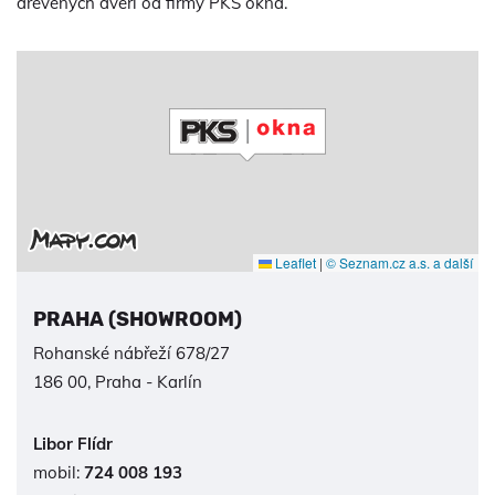
dřevěných dveří od firmy PKS okna.
Leaflet
|
© Seznam.cz a.s. a další
PRAHA (SHOWROOM)
Rohanské nábřeží 678/27
186 00, Praha - Karlín
Libor Flídr
mobil:
724 008 193