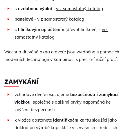
s ozdobnou výplní
-
viz samostatný katalog
panelové
-
viz samostatný katalog
s hliníkovým opláštěním
(dřevohliníkové) -
viz
samostatný katalog
Všechna dřevěná okna a dveře jsou vyráběna s pomocích
moderních technologií v kombinaci s precizní ruční prací.
ZAMYKÁNÍ
vchodové dveře osazujeme
bezpečnostní zamykací
vložkou,
společně s dalšími prvky napomáhá ke
zvýšení bezpečnosti
k vložce dostanete
identifikační kartu
sloužící jako
doklad při výrobě kopií klíče v servisních střediscích.