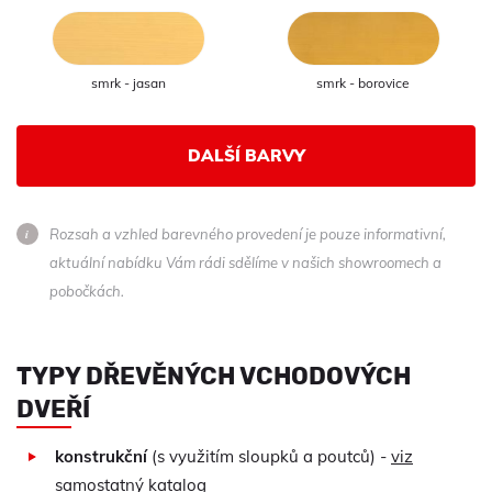
smrk - jasan
smrk - borovice
DALŠÍ BARVY
Rozsah a vzhled barevného provedení je pouze informativní,
aktuální nabídku Vám rádi sdělíme v našich showroomech a
pobočkách.
TYPY DŘEVĚNÝCH VCHODOVÝCH
DVEŘÍ
konstrukční
(s využitím sloupků a poutců) -
viz
samostatný katalog