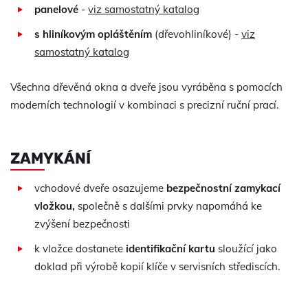
panelové
-
viz samostatný katalog
s hliníkovým opláštěním
(dřevohliníkové) -
viz
samostatný katalog
Všechna dřevěná okna a dveře jsou vyráběna s pomocích
moderních technologií v kombinaci s precizní ruční prací.
ZAMYKÁNÍ
vchodové dveře osazujeme
bezpečnostní zamykací
vložkou,
společně s dalšími prvky napomáhá ke
zvýšení bezpečnosti
k vložce dostanete
identifikační kartu
sloužící jako
doklad při výrobě kopií klíče v servisních střediscích.