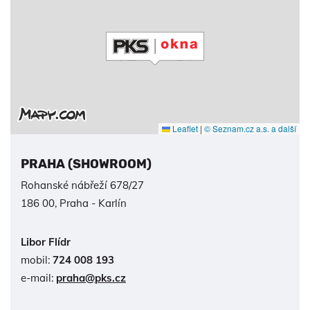
Leaflet
|
© Seznam.cz a.s. a další
PRAHA (SHOWROOM)
Rohanské nábřeží 678/27
186 00, Praha - Karlín
Libor Flídr
mobil:
724 008 193
e-mail:
praha@pks.cz