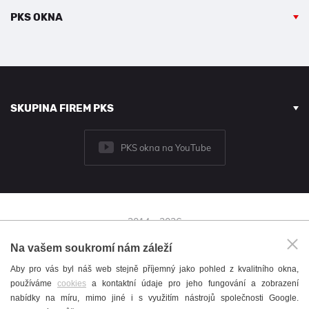
PKS OKNA
SKUPINA FIREM PKS
PKS okna na YouTube
2014 - 2026
© PKS okna a.s.
Na vašem soukromí nám záleží
Brněnská 126/38,
Aby pro vás byl náš web stejně příjemný jako pohled z kvalitního okna,
591 01 Žďár nad Sázavou
používáme
cookies
a kontaktní údaje pro jeho fungování a zobrazení
+420 566 697 301
nabídky na míru, mimo jiné i s využitím nástrojů společnosti Google.
okna@pks.cz