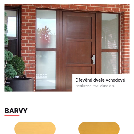
Dřevěné dveře vchodové
Realizace PKS okna a.s.
BARVY