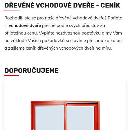
DŘEVĚNÉ VCHODOVÉ DVEŘE - CENÍK
Rozhodli jste se pro naše
dřevěné vchodové dveře
? Pořiďte
si
vchodové dveře
přesně podle svých představ za
přijatelnou cenu. Vyplňte nezávaznou poptávku a my Vám
na základě Vašich požadavků sestavíme přesnou kalkulaci
a zašleme
ceník dřevěných vchodových dveří
na míru.
DOPORUČUJEME