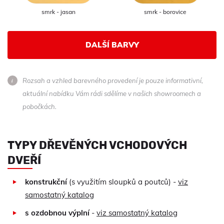
smrk - jasan
smrk - borovice
DALŠÍ BARVY
Rozsah a vzhled barevného provedení je pouze informativní,
aktuální nabídku Vám rádi sdělíme v našich showroomech a
pobočkách.
TYPY DŘEVĚNÝCH VCHODOVÝCH
DVEŘÍ
konstrukční
(s využitím sloupků a poutců) -
viz
samostatný katalog
s ozdobnou výplní
-
viz samostatný katalog