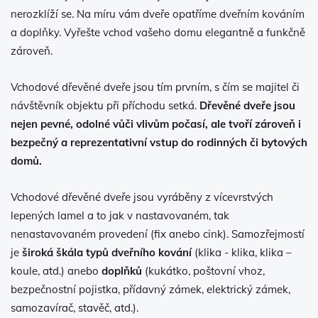
nerozklíží se. Na míru vám dveře opatříme dveřním kováním
a doplňky. Vyřešte vchod vašeho domu elegantně a funkčně
zároveň.
Vchodové dřevěné dveře jsou tím prvním, s čím se majitel či
návštěvník objektu při příchodu setká.
Dřevěné dveře jsou
nejen pevné, odolné vůči vlivům počasí, ale tvoří zároveň i
bezpečný a reprezentativní vstup do rodinných či bytových
domů.
Vchodové dřevěné dveře jsou vyráběny z vícevrstvých
lepených lamel a to jak v nastavovaném, tak
nenastavovaném provedení (fix anebo cink). Samozřejmostí
je
široká škála typů dveřního kování
(klika - klika, klika –
koule, atd.) anebo
doplňků
(kukátko, poštovní vhoz,
bezpečnostní pojistka, přídavný zámek, elektrický zámek,
samozavírač, stavěč, atd.).