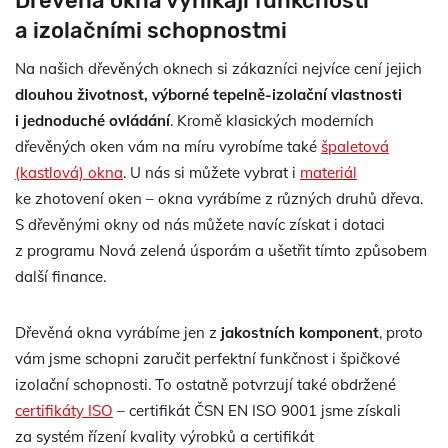
Dřevěná okna vynikají funkčností
a izolačními schopnostmi
Na našich dřevěných oknech si zákazníci nejvíce cení jejich
dlouhou životnost, výborné tepelně-izolační vlastnosti
i jednoduché ovládání
. Kromě klasických moderních
dřevěných oken vám na míru vyrobíme také
špaletová
(kastlová) okna
. U nás si můžete vybrat i
materiál
ke zhotovení oken – okna vyrábíme z různých druhů dřeva.
S dřevěnými okny od nás můžete navíc získat i dotaci
z programu Nová zelená úsporám a ušetřit tímto způsobem
další finance.
Dřevěná okna vyrábíme jen z
jakostních komponent
, proto
vám jsme schopni zaručit perfektní funkčnost i špičkové
izolační schopnosti. To ostatně potvrzují také obdržené
certifikáty ISO
– certifikát ČSN EN ISO 9001 jsme získali
za systém řízení kvality výrobků a certifikát