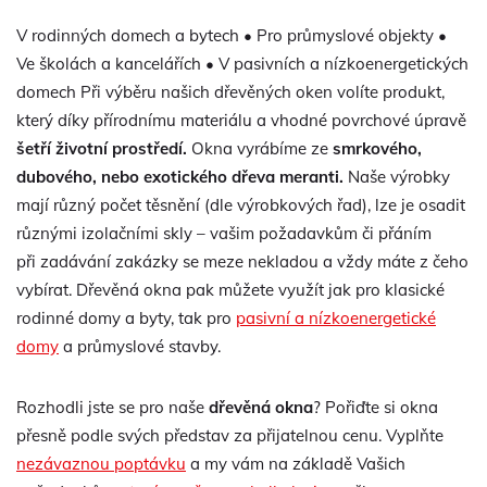
V rodinných domech a bytech • Pro průmyslové objekty •
Ve školách a kancelářích • V pasivních a nízkoenergetických
domech Při výběru našich dřevěných oken volíte produkt,
který díky přírodnímu materiálu a vhodné povrchové úpravě
šetří životní prostředí.
Okna vyrábíme ze
smrkového,
dubového, nebo exotického dřeva meranti.
Naše výrobky
mají různý počet těsnění (dle výrobkových řad), lze je osadit
různými izolačními skly – vašim požadavkům či přáním
při zadávání zakázky se meze nekladou a vždy máte z čeho
vybírat. Dřevěná okna pak můžete využít jak pro klasické
rodinné domy a byty, tak pro
pasivní a nízkoenergetické
domy
a průmyslové stavby.
Rozhodli jste se pro naše
dřevěná okna
? Pořiďte si okna
přesně podle svých představ za přijatelnou cenu. Vyplňte
nezávaznou poptávku
a my vám na základě Vašich