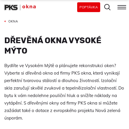
POPTÁVKA
OKNA
DŘEVĚNÁ OKNA VYSOKÉ
MÝTO
Bydlíte ve Vysokém Mýtě a plánujete rekonstrukci oken?
Vyberte si dřevěná okna od firmy PKS okna, která vynikají
perfektní tvarovou stálostí a dlouhou životností. Izolační
skla zaručují skvělé zvukové a tepelněizolační vlastností. Do
bytu k vám nedolehne pouliční hluk a snížíte náklady na
vytápění. S dřevěnými okny od firmy PKS okna si můžete
zažádat také o dotace z evropského projektu Nová zelená
úsporám.