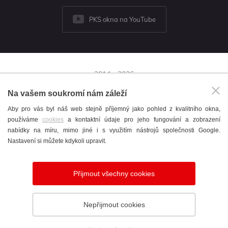
PKS okna na YouTube
2014 - 2026
© PKS okna a.s.
Na vašem soukromí nám záleží
Brněnská 126/38,
Aby pro vás byl náš web stejně příjemný jako pohled z kvalitního okna,
591 01 Žďár nad Sázavou
používáme
cookies
a kontaktní údaje pro jeho fungování a zobrazení
+420 566 697 301
nabídky na míru, mimo jiné i s využitím nástrojů společnosti Google.
okna@pks.cz
Nastavení si můžete kdykoli upravit.
Katalog
/
Cookies
/
English
/
Nastavení cookies
Přijmout všechny cookies
Vytvořil
webProgress
Nepřijmout cookies