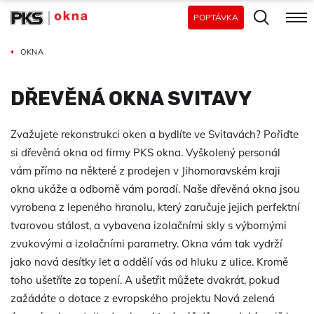
POPTÁVKA
OKNA
DŘEVĚNÁ OKNA SVITAVY
Zvažujete rekonstrukci oken a bydlíte ve Svitavách? Pořiďte
si dřevěná okna od firmy PKS okna. Vyškolený personál
vám přímo na některé z prodejen v Jihomoravském kraji
okna ukáže a odborně vám poradí. Naše dřevěná okna jsou
vyrobena z lepeného hranolu, který zaručuje jejich perfektní
tvarovou stálost, a vybavena izolačními skly s výbornými
zvukovými a izolačními parametry. Okna vám tak vydrží
jako nová desítky let a oddělí vás od hluku z ulice. Kromě
toho ušetříte za topení. A ušetřit můžete dvakrát, pokud
zažádáte o dotace z evropského projektu Nová zelená