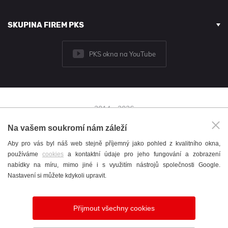
SKUPINA FIREM PKS
PKS okna na YouTube
2014 - 2026
© PKS okna a.s.
Na vašem soukromí nám záleží
Brněnská 126/38,
Aby pro vás byl náš web stejně příjemný jako pohled z kvalitního okna,
591 01 Žďár nad Sázavou
používáme
cookies
a kontaktní údaje pro jeho fungování a zobrazení
+420 566 697 301
nabídky na míru, mimo jiné i s využitím nástrojů společnosti Google.
okna@pks.cz
Nastavení si můžete kdykoli upravit.
Katalog
/
Cookies
/
English
/
Nastavení cookies
Přijmout všechny cookies
Vytvořil
webProgress