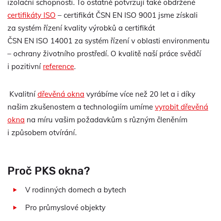
izolační schopnosti. To ostatně potvrzují také obdržené
certifikáty ISO
– certifikát ČSN EN ISO 9001 jsme získali
za systém řízení kvality výrobků a certifikát
ČSN EN ISO 14001 za systém řízení v oblasti environmentu
– ochrany životního prostředí. O kvalitě naší práce svědčí
i pozitivní
reference
.
Kvalitní
dřevěná okna
vyrábíme více než 20 let a i díky
našim zkušenostem a technologiím umíme
vyrobit dřevěná
okna
na míru vašim požadavkům s různým členěním
i způsobem otvírání.
Proč PKS okna?
V rodinných domech a bytech
Pro průmyslové objekty