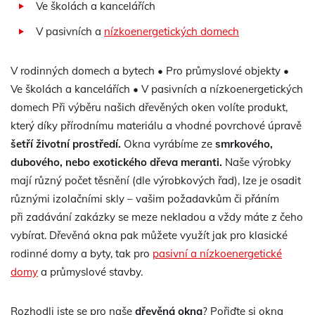
Ve školách a kancelářích
V pasivních a
nízkoenergetických domech
V rodinných domech a bytech • Pro průmyslové objekty •
Ve školách a kancelářích • V pasivních a nízkoenergetických
domech Při výběru našich dřevěných oken volíte produkt,
který díky přírodnímu materiálu a vhodné povrchové úpravě
šetří životní prostředí.
Okna vyrábíme ze
smrkového,
dubového, nebo exotického dřeva meranti.
Naše výrobky
mají různý počet těsnění (dle výrobkových řad), lze je osadit
různými izolačními skly – vašim požadavkům či přáním
při zadávání zakázky se meze nekladou a vždy máte z čeho
vybírat. Dřevěná okna pak můžete využít jak pro klasické
rodinné domy a byty, tak pro
pasivní a nízkoenergetické
domy
a průmyslové stavby.
Rozhodli jste se pro naše
dřevěná okna
? Pořiďte si okna