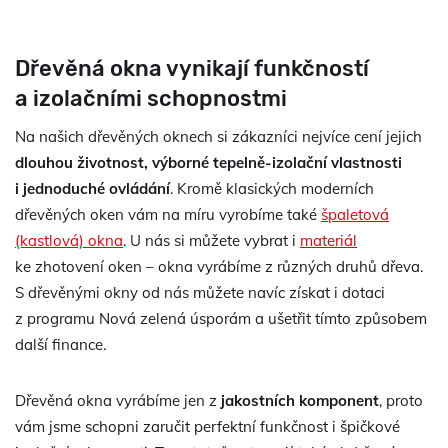
Dřevěná okna vynikají funkčností
a izolačními schopnostmi
Na našich dřevěných oknech si zákazníci nejvíce cení jejich
dlouhou životnost, výborné tepelně-izolační vlastnosti
i jednoduché ovládání
. Kromě klasických moderních
dřevěných oken vám na míru vyrobíme také
špaletová
(kastlová) okna
. U nás si můžete vybrat i
materiál
ke zhotovení oken – okna vyrábíme z různých druhů dřeva.
S dřevěnými okny od nás můžete navíc získat i dotaci
z programu Nová zelená úsporám a ušetřit tímto způsobem
další finance.
Dřevěná okna vyrábíme jen z
jakostních komponent
, proto
vám jsme schopni zaručit perfektní funkčnost i špičkové