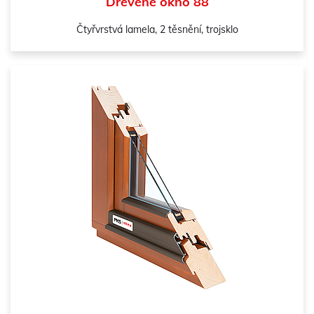
Dřevěné okno 88
Čtyřvrstvá lamela, 2 těsnění, trojsklo