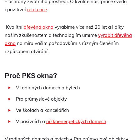
– ochrany životního prostředí. O kvalitě naší práce svědčí
i pozitivní
reference
.
Kvalitní
dřevěná okna
vyrábíme více než 20 let a i díky
našim zkušenostem a technologiím umíme
vyrobit dřevěná
okna
na míru vašim požadavkům s různým členěním
i způsobem otvírání.
Proč PKS okna?
V rodinných domech a bytech
Pro průmyslové objekty
Ve školách a kancelářích
V pasivních a
nízkoenergetických domech
V rodinných domech a bytech • Pro průmyslové objekty •