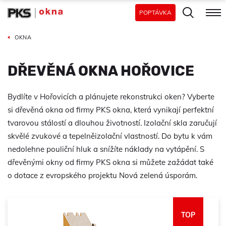
POPTÁVKA
OKNA
DŘEVĚNÁ OKNA HOŘOVICE
Bydlíte v Hořovicích a plánujete rekonstrukci oken? Vyberte
si dřevěná okna od firmy PKS okna, která vynikají perfektní
tvarovou stálostí a dlouhou životností. Izolační skla zaručují
skvělé zvukové a tepelněizolační vlastností. Do bytu k vám
nedolehne pouliční hluk a snížíte náklady na vytápění. S
dřevěnými okny od firmy PKS okna si můžete zažádat také
o dotace z evropského projektu Nová zelená úsporám.
TOP