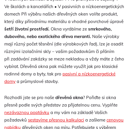
Ve školách a kancelářích • V pasivních a nízkoenergetických
domech Při výběru našich dřevěných oken volíte produkt,
který díky přírodnímu materiálu a vhodné povrchové úpravě
šetří životní prostředí.
Okna vyrábíme ze
smrkového,
dubového, nebo exotického dřeva meranti.
Naše výrobky
mají různý počet těsnění (dle výrobkových řad), lze je osadit
různými izolačními skly – vašim požadavkům či přáním
při zadávání zakázky se meze nekladou a vždy máte z čeho
vybírat. Dřevěná okna pak můžete využít jak pro klasické
rodinné domy a byty, tak pro
pasivní a nízkoenergetické
domy
a průmyslové stavby.
Rozhodli jste se pro naše
dřevěná okna
? Pořiďte si okna
přesně podle svých představ za přijatelnou cenu. Vyplňte
nezávaznou poptávku
a my vám na základě Vašich
požadavků
sestavíme přesnou kalkulaci
a zašleme
cenovou
nabídku
dřevěných oken na míru. Potřebujete s výběrem