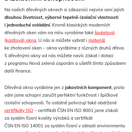
Na našich dřevěných oknech si zákazníci nejvíce cení jejich
dlouhou životnost, výborné tepelně-izolační vlastnosti
i jednoduché ovládání
. Kromě klasických moderních
dřevěných oken vám na míru vyrobíme také
špaletová
(kastlová) okna
. U nás si můžete vybrat i
materiál
ke zhotovení oken – okna vyrábíme z různých druhů dřeva.
S dřevěnými okny od nás můžete navíc získat i dotaci
z programu Nová zelená úsporám a ušetřit tímto způsobem
další finance.
Dřevěná okna vyrábíme jen z
jakostních komponent
, proto
vám jsme schopni zaručit perfektní funkčnost i špičkové
izolační schopnosti. To ostatně potvrzují také obdržené
certifikáty ISO
– certifikát ČSN EN ISO 9001 jsme získali
za systém řízení kvality výrobků a certifikát
ČSN EN ISO 14001 za systém řízení v oblasti environmentu