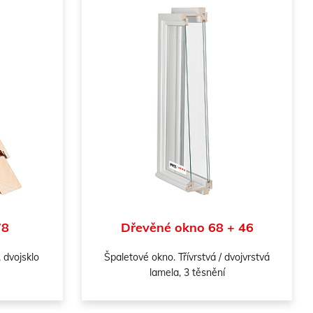
78
Dřevěné okno 68 + 46
, dvojsklo
Špaletové okno. Třívrstvá / dvojvrstvá
lamela, 3 těsnění