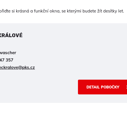
iďte si krásná a funkční okna, se kterými budete žít desítky let.
KRÁLOVÉ
lwascher
47 357
eckralove@pks.cz
DETAIL POBOČKY