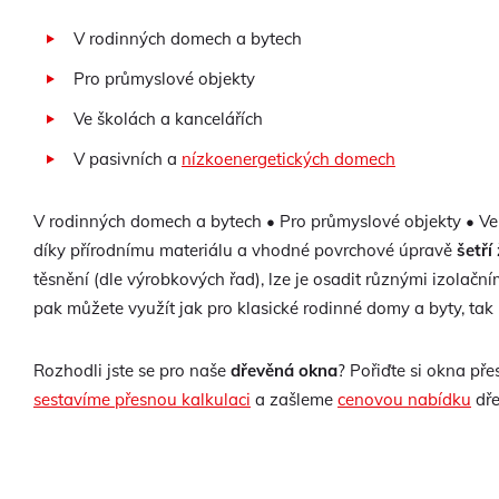
V rodinných domech a bytech
Pro průmyslové objekty
Ve školách a kancelářích
V pasivních a
nízkoenergetických domech
V rodinných domech a bytech • Pro průmyslové objekty • Ve 
díky přírodnímu materiálu a vhodné povrchové úpravě
šetří
těsnění (dle výrobkových řad), lze je osadit různými izola
pak můžete využít jak pro klasické rodinné domy a byty, tak
Rozhodli jste se pro naše
dřevěná okna
? Pořiďte si okna př
sestavíme přesnou kalkulaci
a zašleme
cenovou nabídku
dře