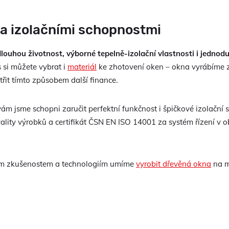
 a izolačními schopnostmi
dlouhou životnost, výborné tepelně-izolační vlastnosti i jednod
s si můžete vybrat i
materiál
ke zhotovení oken – okna vyrábíme 
řit tímto způsobem další finance.
 vám jsme schopni zaručit perfektní funkčnost i špičkové izolační
vality výrobků a certifikát ČSN EN ISO 14001 za systém řízení v o
ašim zkušenostem a technologiím umíme
vyrobit dřevěná okna
na m