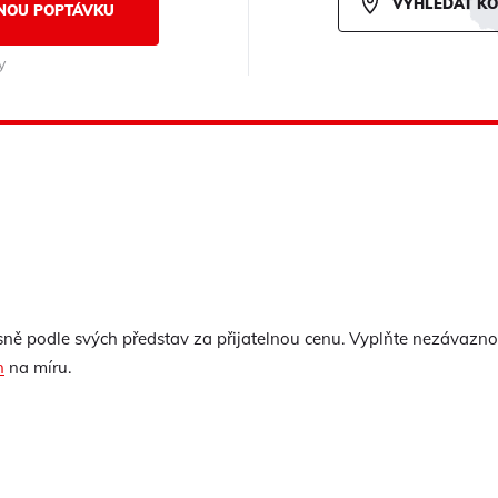
VYHLEDAT K
NOU POPTÁVKU
y
ně podle svých představ za přijatelnou cenu. Vyplňte nezávaz
n
na míru.