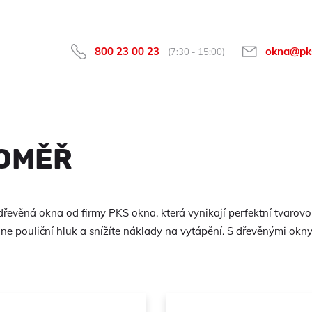
800 23 00 23
okna@pk
(7:30 - 15:00)
OMĚŘ
dřevěná okna od firmy PKS okna, která vynikají perfektní tvarovou 
hne pouliční hluk a snížíte náklady na vytápění. S dřevěnými okn