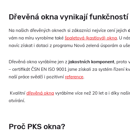
Dřevěná okna vynikají funkčností
Na našich dřevěných oknech si zákazníci nejvíce cení jejich
vám na míru vyrobíme také
špaletová (kastlová) okna
. U ná
navíc získat i dotaci z programu Nová zelená úsporám a ušet
Dřevěná okna vyrábíme jen z
jakostních komponent
, proto
– certifikát ČSN EN ISO 9001 jsme získali za systém řízení k
naší práce svědčí i pozitivní
reference
.
Kvalitní
dřevěná okna
vyrábíme více než 20 let a i díky n
otvírání.
Proč PKS okna?