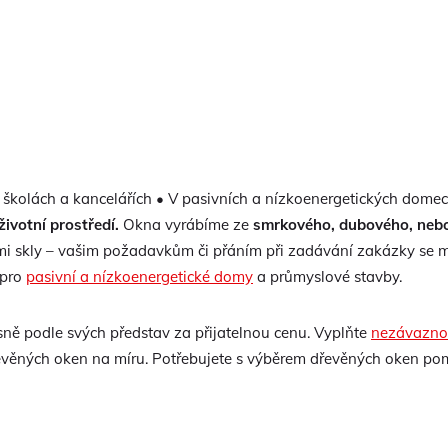
školách a kancelářích • V pasivních a nízkoenergetických domech
 životní prostředí.
Okna vyrábíme ze
smrkového, dubového, nebo
čními skly – vašim požadavkům či přáním při zadávání zakázky se
 pro
pasivní a nízkoenergetické domy
a průmyslové stavby.
esně podle svých představ za přijatelnou cenu. Vyplňte
nezávazno
věných oken na míru. Potřebujete s výběrem dřevěných oken po