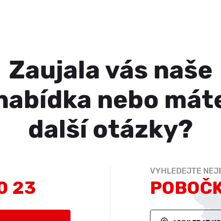
Zaujala vás naše
nabídka nebo mát
další otázky?
VYHLEDEJTE NEJB
0 23
POBOČ