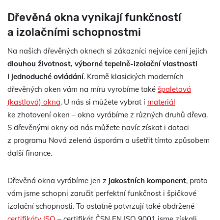
Dřevěná okna vynikají funkčností
a izolačními schopnostmi
Na našich dřevěných oknech si zákazníci nejvíce cení jejich
dlouhou životnost, výborné tepelně-izolační vlastnosti
i jednoduché ovládání
. Kromě klasických moderních
dřevěných oken vám na míru vyrobíme také
špaletová
(kastlová) okna
. U nás si můžete vybrat i
materiál
ke zhotovení oken – okna vyrábíme z různých druhů dřeva.
S dřevěnými okny od nás můžete navíc získat i dotaci
z programu Nová zelená úsporám a ušetřit tímto způsobem
další finance.
Dřevěná okna vyrábíme jen z
jakostních komponent
, proto
vám jsme schopni zaručit perfektní funkčnost i špičkové
izolační schopnosti. To ostatně potvrzují také obdržené
certifikáty ISO
– certifikát ČSN EN ISO 9001 jsme získali