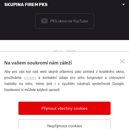
SKUPINA FIREM PKS
PKS okna na YouTube
2014 - 2026
© PKS okna a.s.
Na vašem soukromí nám záleží
Brněnská 126/38,
Aby pro vás byl náš web stejně příjemný jako pohled z kvalitního okna,
591 01 Žďár nad Sázavou
používáme
cookies
a kontaktní údaje pro jeho fungování a zobrazení
+420 566 697 301
nabídky na míru, mimo jiné i s využitím nástrojů společnosti Google.
okna@pks.cz
Nastavení si můžete kdykoli upravit.
Katalog
/
Cookies
/
English
/
Nastavení cookies
Přijmout všechny cookies
Vytvořil
webProgress
Nepřijmout cookies