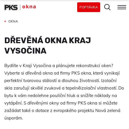
POPTÁVKA
OKNA
DŘEVĚNÁ OKNA KRAJ
VYSOČINA
Bydlíte v Kraji Vysočina a plánujete rekonstrukci oken?
Vyberte si dřevěná okna od firmy PKS okna, která vynikají
perfektní tvarovou stálostí a dlouhou životností. Izolační
skla zaručují skvělé zvukové a tepelněizolační vlastností. Do
bytu k vám nedolehne pouliční hluk a snížíte náklady na
vytápění. S dřevěnými okny od firmy PKS okna si můžete
zažádat také o dotace z evropského projektu Nová zelená
úsporám.