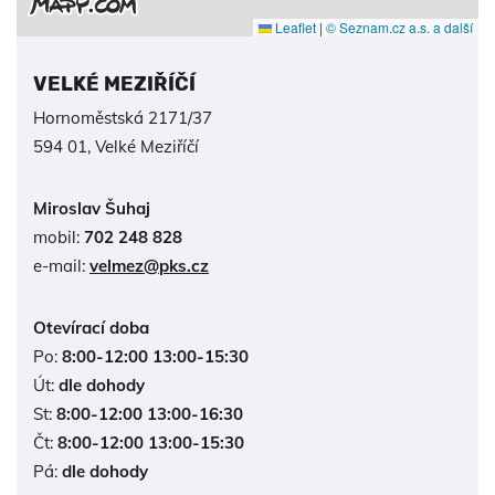
Leaflet
|
© Seznam.cz a.s. a další
VELKÉ MEZIŘÍČÍ
Hornoměstská 2171/37
594 01, Velké Meziříčí
Miroslav Šuhaj
mobil:
702 248 828
e-mail:
velmez@pks.cz
Otevírací doba
Po:
8:00-12:00 13:00-15:30
Út:
dle dohody
St:
8:00-12:00 13:00-16:30
Čt:
8:00-12:00 13:00-15:30
Pá:
dle dohody