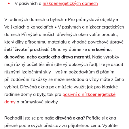
V pasivních a
nízkoenergetických domech
V rodinných domech a bytech • Pro průmyslové objekty •
Ve školách a kancelářích • V pasivních a nízkoenergetických
domech Při výběru našich dřevěných oken volíte produkt,
který díky přírodnímu materiálu a vhodné povrchové úpravě
šetří životní prostředí.
Okna vyrábíme ze
smrkového,
dubového, nebo exotického dřeva meranti.
Naše výrobky
mají různý počet těsnění (dle výrobkových řad), lze je osadit
různými izolačními skly – vašim požadavkům či přáním
při zadávání zakázky se meze nekladou a vždy máte z čeho
vybírat. Dřevěná okna pak můžete využít jak pro klasické
rodinné domy a byty, tak pro
pasivní a nízkoenergetické
domy
a průmyslové stavby.
Rozhodli jste se pro naše
dřevěná okna
? Pořiďte si okna
přesně podle svých představ za přijatelnou cenu. Vyplňte