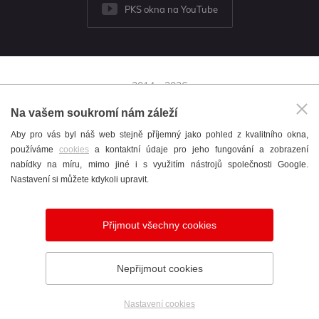
PKS okna na YouTube
2014 - 2026
© PKS okna a.s.
Na vašem soukromí nám záleží
Brněnská 126/38,
Aby pro vás byl náš web stejně příjemný jako pohled z kvalitního okna,
591 01 Žďár nad Sázavou
používáme
cookies
a kontaktní údaje pro jeho fungování a zobrazení
+420 566 697 301
nabídky na míru, mimo jiné i s využitím nástrojů společnosti Google.
okna@pks.cz
Nastavení si můžete kdykoli upravit.
Katalog
/
Cookies
/
English
/
Nastavení cookies
Přijmout všechny cookies
Vytvořil
webProgress
Nepřijmout cookies
Nastavení cookies
Telefon
Poptávka
Showroom