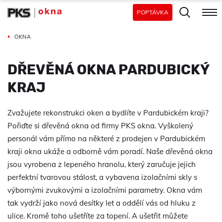
POPTÁVKA
OKNA
DŘEVĚNÁ OKNA PARDUBICKÝ
KRAJ
Zvažujete rekonstrukci oken a bydlíte v Pardubickém kraji?
Pořiďte si dřevěná okna od firmy PKS okna. Vyškolený
personál vám přímo na některé z prodejen v Pardubickém
kraji okna ukáže a odborně vám poradí. Naše dřevěná okna
jsou vyrobena z lepeného hranolu, který zaručuje jejich
perfektní tvarovou stálost, a vybavena izolačními skly s
výbornými zvukovými a izolačními parametry. Okna vám
tak vydrží jako nová desítky let a oddělí vás od hluku z
ulice. Kromě toho ušetříte za topení. A ušetřit můžete