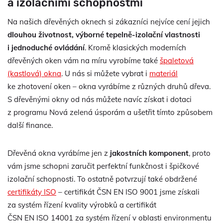
a izolačními schopnostmi
Na našich dřevěných oknech si zákazníci nejvíce cení jejich
dlouhou životnost, výborné tepelně-izolační vlastnosti
i jednoduché ovládání
. Kromě klasických moderních
dřevěných oken vám na míru vyrobíme také
špaletová
(kastlová) okna
. U nás si můžete vybrat i
materiál
ke zhotovení oken – okna vyrábíme z různých druhů dřeva.
S dřevěnými okny od nás můžete navíc získat i dotaci
z programu Nová zelená úsporám a ušetřit tímto způsobem
další finance.
Dřevěná okna vyrábíme jen z
jakostních komponent
, proto
vám jsme schopni zaručit perfektní funkčnost i špičkové
izolační schopnosti. To ostatně potvrzují také obdržené
certifikáty ISO
– certifikát ČSN EN ISO 9001 jsme získali
za systém řízení kvality výrobků a certifikát
ČSN EN ISO 14001 za systém řízení v oblasti environmentu