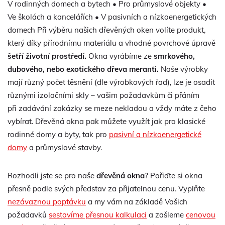
V rodinných domech a bytech • Pro průmyslové objekty •
Ve školách a kancelářích • V pasivních a nízkoenergetických
domech Při výběru našich dřevěných oken volíte produkt,
který díky přírodnímu materiálu a vhodné povrchové úpravě
šetří životní prostředí.
Okna vyrábíme ze
smrkového,
dubového, nebo exotického dřeva meranti.
Naše výrobky
mají různý počet těsnění (dle výrobkových řad), lze je osadit
různými izolačními skly – vašim požadavkům či přáním
při zadávání zakázky se meze nekladou a vždy máte z čeho
vybírat. Dřevěná okna pak můžete využít jak pro klasické
rodinné domy a byty, tak pro
pasivní a nízkoenergetické
domy
a průmyslové stavby.
Rozhodli jste se pro naše
dřevěná okna
? Pořiďte si okna
přesně podle svých představ za přijatelnou cenu. Vyplňte
nezávaznou poptávku
a my vám na základě Vašich
požadavků
sestavíme přesnou kalkulaci
a zašleme
cenovou