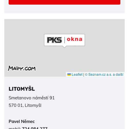
Leaflet
|
© Seznam.cz a.s. a další
LITOMYŠL
Smetanovo náměstí 91
570 01, Litomyšl
Pavel Němec
mobil:
724 084 277