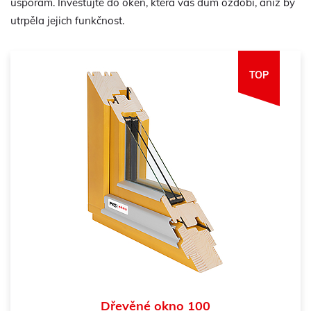
úsporám. Investujte do oken, která váš dům ozdobí, aniž by
utrpěla jejich funkčnost.
TOP
Dřevěné okno 100