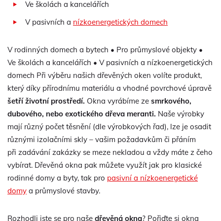
Ve školách a kancelářích
V pasivních a
nízkoenergetických domech
V rodinných domech a bytech • Pro průmyslové objekty •
Ve školách a kancelářích • V pasivních a nízkoenergetických
domech Při výběru našich dřevěných oken volíte produkt,
který díky přírodnímu materiálu a vhodné povrchové úpravě
šetří životní prostředí.
Okna vyrábíme ze
smrkového,
dubového, nebo exotického dřeva meranti.
Naše výrobky
mají různý počet těsnění (dle výrobkových řad), lze je osadit
různými izolačními skly – vašim požadavkům či přáním
při zadávání zakázky se meze nekladou a vždy máte z čeho
vybírat. Dřevěná okna pak můžete využít jak pro klasické
rodinné domy a byty, tak pro
pasivní a nízkoenergetické
domy
a průmyslové stavby.
Rozhodli jste se pro naše
dřevěná okna
? Pořiďte si okna