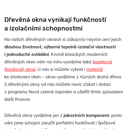
Dřevěná okna vynikají funkčností
a izolačními schopnostmi
Na našich dřevěných oknech si zákazníci nejvíce cení jejich
dlouhou životnost, výborné tepelně-izolační vlastnosti
i jednoduché ovládání
. Kromě klasických moderních
dřevěných oken vám na míru vyrobíme také
špaletová
(kastlová) okna
. U nás si můžete vybrat i
materiál
ke zhotovení oken – okna vyrábíme z různých druhů dřeva.
S dřevěnými okny od nás můžete navíc získat i dotaci
z programu Nová zelená úsporám a ušetřit tímto způsobem
další finance.
Dřevěná okna vyrábíme jen z
jakostních komponent
, proto
vám jsme schopni zaručit perfektní funkčnost i špičkové