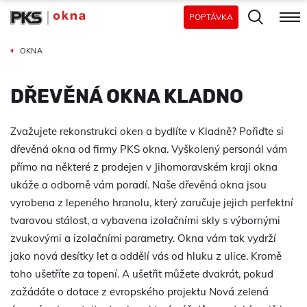
POPTÁVKA
OKNA
DŘEVĚNÁ OKNA KLADNO
Zvažujete rekonstrukci oken a bydlíte v Kladně? Pořiďte si
dřevěná okna od firmy PKS okna. Vyškolený personál vám
přímo na některé z prodejen v Jihomoravském kraji okna
ukáže a odborně vám poradí. Naše dřevěná okna jsou
vyrobena z lepeného hranolu, který zaručuje jejich perfektní
tvarovou stálost, a vybavena izolačními skly s výbornými
zvukovými a izolačními parametry. Okna vám tak vydrží
jako nová desítky let a oddělí vás od hluku z ulice. Kromě
toho ušetříte za topení. A ušetřit můžete dvakrát, pokud
zažádáte o dotace z evropského projektu Nová zelená