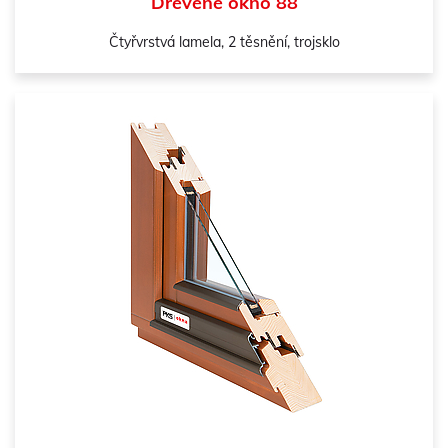
Dřevěné okno 88
Čtyřvrstvá lamela, 2 těsnění, trojsklo