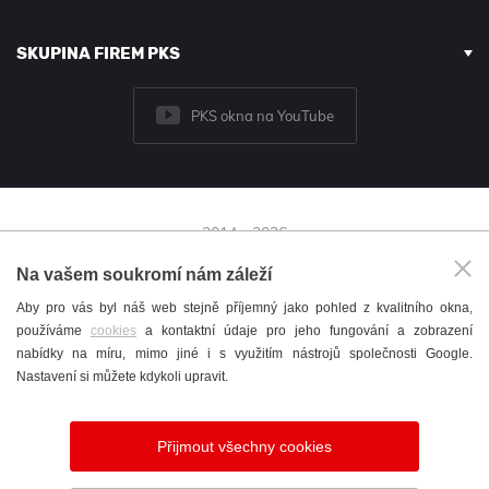
SKUPINA FIREM PKS
PKS okna na YouTube
2014 - 2026
© PKS okna a.s.
Na vašem soukromí nám záleží
Brněnská 126/38,
Aby pro vás byl náš web stejně příjemný jako pohled z kvalitního okna,
591 01 Žďár nad Sázavou
používáme
cookies
a kontaktní údaje pro jeho fungování a zobrazení
+420 566 697 301
nabídky na míru, mimo jiné i s využitím nástrojů společnosti Google.
okna@pks.cz
Nastavení si můžete kdykoli upravit.
Katalog
/
Cookies
/
English
/
Nastavení cookies
Přijmout všechny cookies
Vytvořil
webProgress