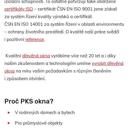
izolační schopnosti. To ostatně potvrzují také obdržené
certifikáty ISO
– certifikát ČSN EN ISO 9001 jsme získali
za systém řízení kvality výrobků a certifikát
ČSN EN ISO 14001 za systém řízení v oblasti environmentu
– ochrany životního prostředí. O kvalitě naší práce svědčí
i pozitivní
reference
.
Kvalitní
dřevěná okna
vyrábíme více než 20 let a i díky
našim zkušenostem a technologiím umíme
vyrobit dřevěná
okna
na míru vašim požadavkům s různým členěním
i způsobem otvírání.
Proč PKS okna?
V rodinných domech a bytech
Pro průmyslové objekty